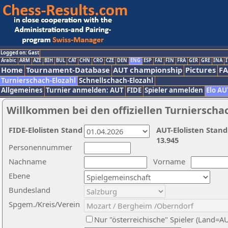
Logged on: Gast
Arabic
ARM
AZE
BIH
BUL
CAT
CHN
CRO
CZE
DEN
ENG
ESP
FAI
FIN
FRA
GER
GRE
INA
I
Home
Tournament-Database
AUT championship
Pictures
F
Turnierschach-Elozahl
Schnellschach-Elozahl
Allgemeines
Turnier anmelden: AUT
FIDE
Spieler anmelden
Elo AU
Willkommen bei den offiziellen Turnierscha
FIDE-Elolisten Stand
AUT-Elolisten Stand
13.945
Personennummer
Nachname
Vorname
Ebene
Bundesland
Spgem./Kreis/Verein
Nur "österreichische" Spieler (Land=A