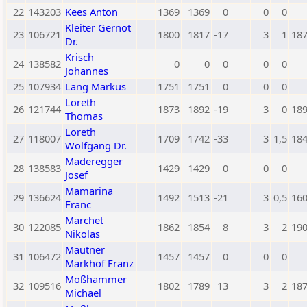
22
143203
Kees Anton
1369
1369
0
0
0
Kleiter Gernot
23
106721
1800
1817
-17
3
1
18
Dr.
Krisch
24
138582
0
0
0
0
0
Johannes
25
107934
Lang Markus
1751
1751
0
0
0
Loreth
26
121744
1873
1892
-19
3
0
18
Thomas
Loreth
27
118007
1709
1742
-33
3
1,5
18
Wolfgang Dr.
Maderegger
28
138583
1429
1429
0
0
0
Josef
Mamarina
29
136624
1492
1513
-21
3
0,5
16
Franc
Marchet
30
122085
1862
1854
8
3
2
19
Nikolas
Mautner
31
106472
1457
1457
0
0
0
Markhof Franz
Moßhammer
32
109516
1802
1789
13
3
2
18
Michael