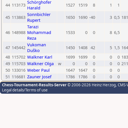
Schörghofer
44
113173
1527
1519
8
1
1
Harald
Sonnbichler
45
113863
1650
1690
-40
3
0,5
18
Rupert
Tarazi
46
148988
Mohammad
1533
0
0
8
6,5
Reza
Vukoman
47
145442
1450
1408
42
5
1,5
16
Duško
48
115702
Walkner Karl
1699
1699
0
0
0
18
49
115703
Walkner Olga
w
0
0
0
0
0
21
50
133016
Weber Paul
1647
1647
0
0
0
51
116681
Zauner Josef
1786
1786
0
0
0
Chess-Tournament-Results-Server
© 2006-2026 Heinz Herzog
, CMS-
Legal details/Terms of use