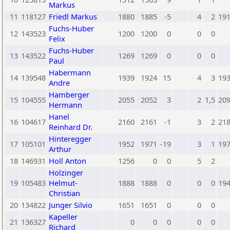
Markus
11
118127
Friedl Markus
1880
1885
-5
4
2
19
Fuchs-Huber
12
143523
1200
1200
0
0
0
Felix
Fuchs-Huber
13
143522
1269
1269
0
0
0
Paul
Habermann
14
139548
1939
1924
15
4
3
19
Andre
Hamberger
15
104555
2055
2052
3
2
1,5
20
Hermann
Hanel
16
104617
2160
2161
-1
3
2
21
Reinhard Dr.
Hinteregger
17
105101
1952
1971
-19
3
1
19
Arthur
18
146931
Holl Anton
1256
0
0
5
2
Holzinger
19
105483
Helmut-
1888
1888
0
0
0
19
Christian
20
134822
Junger Silvio
1651
1651
0
0
0
Kapeller
21
136327
0
0
0
0
0
Richard