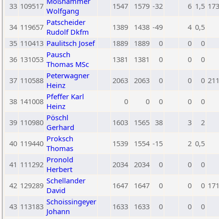
Moßhammer
33
109517
1547
1579
-32
6
1,5
17
Wolfgang
Patscheider
34
119657
1389
1438
-49
4
0,5
Rudolf Dkfm
35
110413
Paulitsch Josef
1889
1889
0
0
0
Pausch
36
131053
1381
1381
0
0
0
Thomas MSc
Peterwagner
37
110588
2063
2063
0
0
0
21
Heinz
Pfeffer Karl
38
141008
0
0
0
0
0
Heinz
Pöschl
39
110980
1603
1565
38
3
2
Gerhard
Proksch
40
119440
1539
1554
-15
2
0,5
Thomas
Pronold
41
111292
2034
2034
0
0
0
Herbert
Schellander
42
129289
1647
1647
0
0
0
17
David
Schoissingeyer
43
113183
1633
1633
0
0
0
Johann