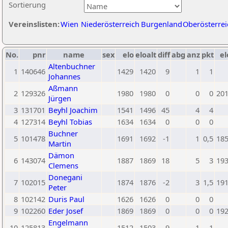
Sortierung
Vereinslisten:
Wien
Niederösterreich
Burgenland
Oberösterrei
No.
pnr
name
sex
elo
eloalt
diff
abg
anz
pkt
el
Altenbuchner
1
140646
1429
1420
9
1
1
Johannes
Aßmann
2
129326
1980
1980
0
0
0
20
Jürgen
3
131701
Beyhl Joachim
1541
1496
45
4
4
4
127314
Beyhl Tobias
1634
1634
0
0
0
Buchner
5
101478
1691
1692
-1
1
0,5
18
Martin
Dämon
6
143074
1887
1869
18
5
3
19
Clemens
Donegani
7
102015
1874
1876
-2
3
1,5
19
Peter
8
102142
Duris Paul
1626
1626
0
0
0
9
102260
Eder Josef
1869
1869
0
0
0
19
Engelmann
10
125813
1512
1503
9
1
1