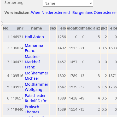
Sortierung
Vereinslisten:
Wien
Niederösterreich
Burgenland
Oberösterrei
No.
pnr
name
sex
elo
eloalt
diff
abg
anz
pkt
eloi
1
146931
Holl Anton
1256
0
0
5
2
0
Mamarina
2
136624
1492
1513
-21
3
0,5
1603
Franc
Mautner
3
106472
Markhof
1457
1457
0
0
0
0
Franz
Moßhammer
4
109516
1802
1789
13
3
2
1871
Michael
Moßhammer
5
109517
1547
1579
-32
6
1,5
1736
Wolfgang
Patscheider
6
119657
1389
1438
-49
4
0,5
0
Rudolf Dkfm
Proksch
7
119440
1539
1554
-15
2
0,5
0
Thomas