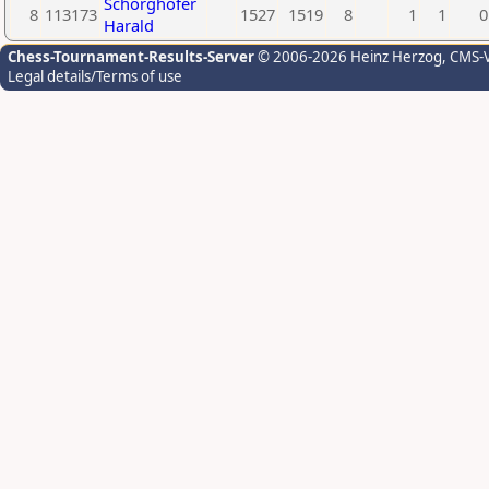
Schörghofer
8
113173
1527
1519
8
1
1
0
Harald
Chess-Tournament-Results-Server
© 2006-2026 Heinz Herzog
, CMS-
Legal details/Terms of use