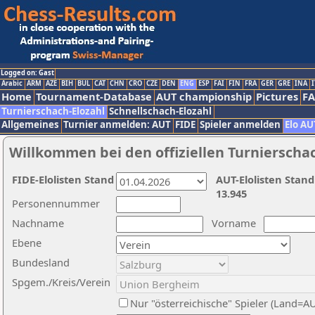
Logged on: Gast
Arabic
ARM
AZE
BIH
BUL
CAT
CHN
CRO
CZE
DEN
ENG
ESP
FAI
FIN
FRA
GER
GRE
INA
I
Home
Tournament-Database
AUT championship
Pictures
F
Turnierschach-Elozahl
Schnellschach-Elozahl
Allgemeines
Turnier anmelden: AUT
FIDE
Spieler anmelden
Elo AU
Willkommen bei den offiziellen Turnierscha
FIDE-Elolisten Stand
AUT-Elolisten Stand
13.945
Personennummer
Nachname
Vorname
Ebene
Bundesland
Spgem./Kreis/Verein
Nur "österreichische" Spieler (Land=A