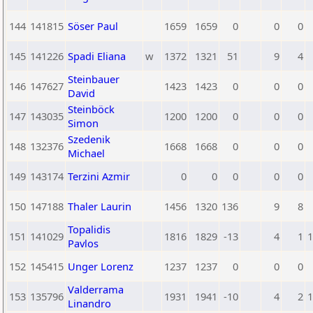
144
141815
Söser Paul
1659
1659
0
0
0
145
141226
Spadi Eliana
w
1372
1321
51
9
4
Steinbauer
146
147627
1423
1423
0
0
0
David
Steinböck
147
143035
1200
1200
0
0
0
Simon
Szedenik
148
132376
1668
1668
0
0
0
Michael
149
143174
Terzini Azmir
0
0
0
0
0
150
147188
Thaler Laurin
1456
1320
136
9
8
Topalidis
151
141029
1816
1829
-13
4
1
1
Pavlos
152
145415
Unger Lorenz
1237
1237
0
0
0
Valderrama
153
135796
1931
1941
-10
4
2
1
Linandro