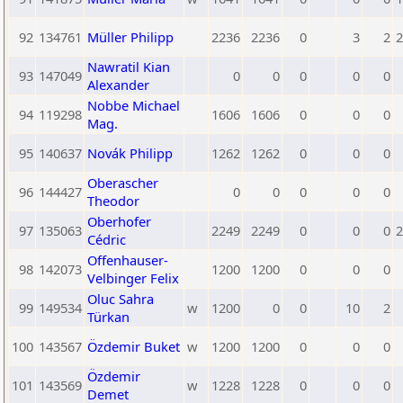
92
134761
Müller Philipp
2236
2236
0
3
2
2
Nawratil Kian
93
147049
0
0
0
0
0
Alexander
Nobbe Michael
94
119298
1606
1606
0
0
0
Mag.
95
140637
Novák Philipp
1262
1262
0
0
0
Oberascher
96
144427
0
0
0
0
0
Theodor
Oberhofer
97
135063
2249
2249
0
0
0
2
Cédric
Offenhauser-
98
142073
1200
1200
0
0
0
Velbinger Felix
Oluc Sahra
99
149534
w
1200
0
0
10
2
Türkan
100
143567
Özdemir Buket
w
1200
1200
0
0
0
Özdemir
101
143569
w
1228
1228
0
0
0
Demet