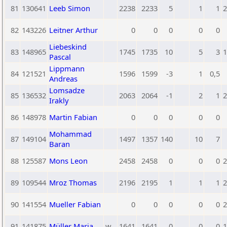
81
130641
Leeb Simon
2238
2233
5
1
1
2
82
143226
Leitner Arthur
0
0
0
0
0
Liebeskind
83
148965
1745
1735
10
5
3
1
Pascal
Lippmann
84
121521
1596
1599
-3
1
0,5
Andreas
Lomsadze
85
136532
2063
2064
-1
2
1
2
Irakly
86
148978
Martin Fabian
0
0
0
0
0
Mohammad
87
149104
1497
1357
140
10
7
Baran
88
125587
Mons Leon
2458
2458
0
0
0
2
89
109544
Mroz Thomas
2196
2195
1
1
1
2
90
141554
Mueller Fabian
0
0
0
0
0
2
91
141875
Müller Maria
w
1641
1641
0
0
0
1