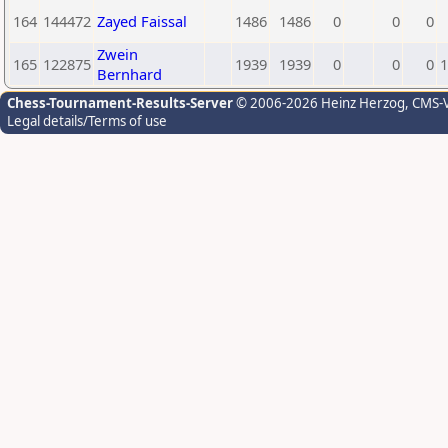
164
144472
Zayed Faissal
1486
1486
0
0
0
Zwein
165
122875
1939
1939
0
0
0
1
Bernhard
Chess-Tournament-Results-Server
© 2006-2026 Heinz Herzog
, CMS-
Legal details/Terms of use