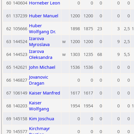
60
140604
Horneber Leon
0
0
0
0
0
61
137239
Huber Manuel
1200
1200
0
0
0
Huber
62
105666
1898
1875
23
3
2,5
1
Wolfgang Dr.
Izarova
63
144524
w
1200
1200
0
9
2,5
Myroslava
Izarova
64
144523
w
1303
1235
68
9
5,5
Oleksandra
65
142621
John Michael
1536
1536
0
0
0
Jovanovic
66
146827
0
0
0
0
0
Dragan
67
106149
Kaiser Manfred
1617
1617
0
0
0
Kaiser
68
140203
1954
1954
0
0
0
1
Wolfgang
69
145158
Kim Joschua
0
0
0
0
0
Kirchmayr
70
145577
0
0
0
0
0