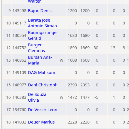
Walter
9
143498
Bajric Denis
1200
1200
0
0
0
Barata Jose
10
149117
0
0
0
0
0
Antonio Simao
Baumgartinger
11
130554
1680
1680
0
0
0
Gerald
Burger
12
144752
1899
1869
30
13
8
1
Clemens
Bursan Ana-
13
146862
w
1608
1608
0
0
0
1
Maria
14
149109
DAG Mahsum
0
0
0
0
0
15
148977
Dahl Christoph
2393
2393
0
0
0
2
De Souza
16
146383
w
1472
1477
-5
1
0
Olivia
17
134760
De Visser Leon
0
0
0
0
0
2
18
141032
Deuer Marius
2228
2228
0
0
0
2