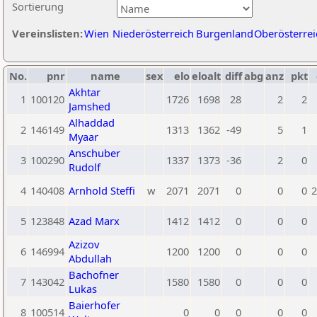
Sortierung
Vereinslisten:
Wien
Niederösterreich
Burgenland
Oberösterrei
No.
pnr
name
sex
elo
eloalt
diff
abg
anz
pkt
Akhtar
1
100120
1726
1698
28
2
2
Jamshed
Alhaddad
2
146149
1313
1362
-49
5
1
Myaar
Anschuber
3
100290
1337
1373
-36
2
0
Rudolf
4
140408
Arnhold Steffi
w
2071
2071
0
0
0
2
5
123848
Azad Marx
1412
1412
0
0
0
Azizov
6
146994
1200
1200
0
0
0
Abdullah
Bachofner
7
143042
1580
1580
0
0
0
Lukas
Baierhofer
8
100514
0
0
0
0
0