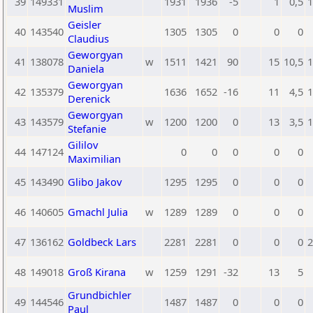
39
149331
1931
1936
-5
1
0,5
1
Muslim
Geisler
40
143540
1305
1305
0
0
0
Claudius
Geworgyan
41
138078
w
1511
1421
90
15
10,5
1
Daniela
Geworgyan
42
135379
1636
1652
-16
11
4,5
1
Derenick
Geworgyan
43
143579
w
1200
1200
0
13
3,5
1
Stefanie
Gililov
44
147124
0
0
0
0
0
Maximilian
45
143490
Glibo Jakov
1295
1295
0
0
0
46
140605
Gmachl Julia
w
1289
1289
0
0
0
47
136162
Goldbeck Lars
2281
2281
0
0
0
2
48
149018
Groß Kirana
w
1259
1291
-32
13
5
Grundbichler
49
144546
1487
1487
0
0
0
Paul