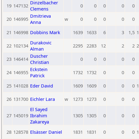
Dinzelbacher
19
147132
0
0
0
0
0
Clemens
Dmitrieva
20
146995
w
0
0
0
0
0
Anna
21
146998
Dobbins Mark
1639
1633
6
3
1,5
1
Durakovic
22
102134
2295
2283
12
2
2
2
Alman
Duscher
23
146414
0
0
0
0
0
Christian
Eckstein
24
146955
1732
1732
0
0
0
Patrick
25
141028
Eder David
1609
1609
0
0
0
1
26
131700
Eichler Lara
w
1273
1273
0
0
0
El Sayed
27
145019
Ibrahim
1305
1305
0
0
0
Zakareya
28
128578
Elsässer Daniel
1831
1831
0
0
0
1