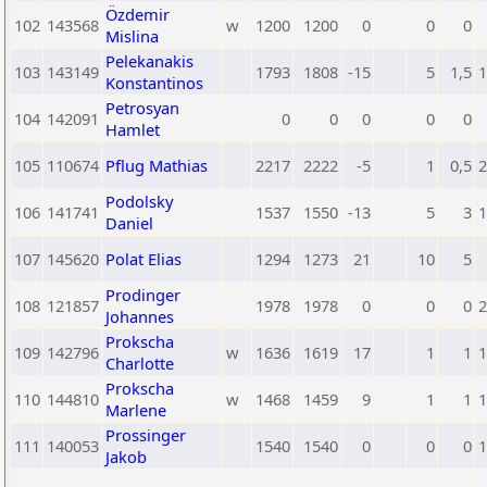
Özdemir
102
143568
w
1200
1200
0
0
0
Mislina
Pelekanakis
103
143149
1793
1808
-15
5
1,5
1
Konstantinos
Petrosyan
104
142091
0
0
0
0
0
Hamlet
105
110674
Pflug Mathias
2217
2222
-5
1
0,5
2
Podolsky
106
141741
1537
1550
-13
5
3
1
Daniel
107
145620
Polat Elias
1294
1273
21
10
5
Prodinger
108
121857
1978
1978
0
0
0
2
Johannes
Prokscha
109
142796
w
1636
1619
17
1
1
1
Charlotte
Prokscha
110
144810
w
1468
1459
9
1
1
1
Marlene
Prossinger
111
140053
1540
1540
0
0
0
1
Jakob