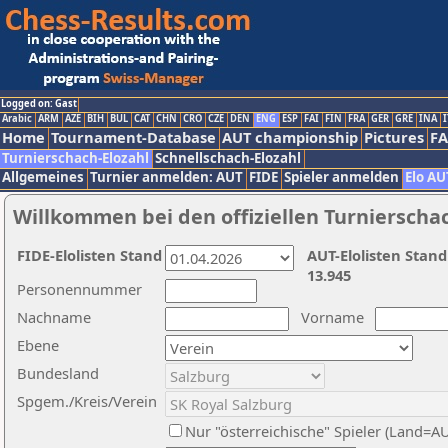
Logged on: Gast
Arabic
ARM
AZE
BIH
BUL
CAT
CHN
CRO
CZE
DEN
ENG
ESP
FAI
FIN
FRA
GER
GRE
INA
I
Home
Tournament-Database
AUT championship
Pictures
F
Turnierschach-Elozahl
Schnellschach-Elozahl
Allgemeines
Turnier anmelden: AUT
FIDE
Spieler anmelden
Elo AU
Willkommen bei den offiziellen Turnierscha
FIDE-Elolisten Stand
AUT-Elolisten Stand
13.945
Personennummer
Nachname
Vorname
Ebene
Bundesland
Spgem./Kreis/Verein
Nur "österreichische" Spieler (Land=A