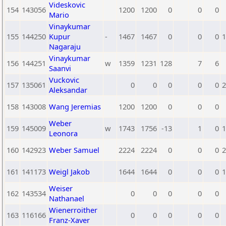
Videskovic
154
143056
1200
1200
0
0
0
Mario
Vinaykumar
155
144250
Kupur
-
1467
1467
0
0
0
1
Nagaraju
Vinaykumar
156
144251
w
1359
1231
128
7
6
Saanvi
Vuckovic
157
135061
0
0
0
0
0
2
Aleksandar
158
143008
Wang Jeremias
1200
1200
0
0
0
Weber
159
145009
w
1743
1756
-13
1
0
1
Leonora
160
142923
Weber Samuel
2224
2224
0
0
0
2
161
141173
Weigl Jakob
1644
1644
0
0
0
1
Weiser
162
143534
0
0
0
0
0
Nathanael
Wienerroither
163
116166
0
0
0
0
0
Franz-Xaver