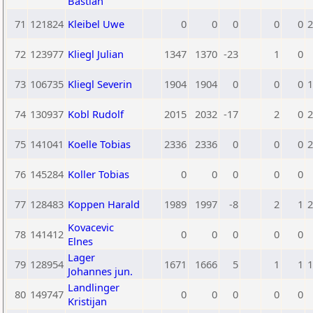
Bastian
71
121824
Kleibel Uwe
0
0
0
0
0
2
72
123977
Kliegl Julian
1347
1370
-23
1
0
73
106735
Kliegl Severin
1904
1904
0
0
0
1
74
130937
Kobl Rudolf
2015
2032
-17
2
0
2
75
141041
Koelle Tobias
2336
2336
0
0
0
2
76
145284
Koller Tobias
0
0
0
0
0
77
128483
Koppen Harald
1989
1997
-8
2
1
2
Kovacevic
78
141412
0
0
0
0
0
Elnes
Lager
79
128954
1671
1666
5
1
1
1
Johannes jun.
Landlinger
80
149747
0
0
0
0
0
Kristijan