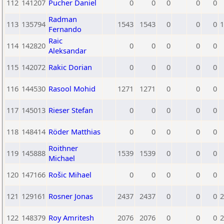
112
141207
Pucher Daniel
0
0
0
0
0
Radman
113
135794
1543
1543
0
0
0
1
Fernando
Raic
114
142820
0
0
0
0
0
Aleksandar
115
142072
Rakic Dorian
0
0
0
0
0
116
144530
Rasool Mohid
1271
1271
0
0
0
117
145013
Rieser Stefan
0
0
0
0
0
118
148414
Röder Matthias
0
0
0
0
0
Roithner
119
145888
1539
1539
0
0
0
Michael
120
147166
Rošic Mihael
0
0
0
0
0
121
129161
Rosner Jonas
2437
2437
0
0
0
2
122
148379
Roy Amritesh
2076
2076
0
0
0
2