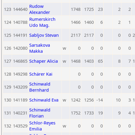
Rudow
123
144640
1748
1725
23
2
2
Alexander
Rumerskirch
124
140788
1466
1460
6
2
1
Udo Mag.
125
144191
Sabljov Stevan
2117
2117
0
0
0
2
Sarsakova
126
142080
w
0
0
0
0
0
Makka
127
146865
Schaper Alicia
w
1468
1403
65
8
7
1
128
149298
Schärer Kai
0
0
0
0
0
Schinwald
129
143209
0
0
0
0
0
Bernhard
130
141189
Schinwald Eva
w
1242
1256
-14
10
3
1
Schinwald
131
140231
1752
1733
19
9
4
1
Florian
Schlor-Reyes
132
143529
w
0
0
0
0
0
Emilia