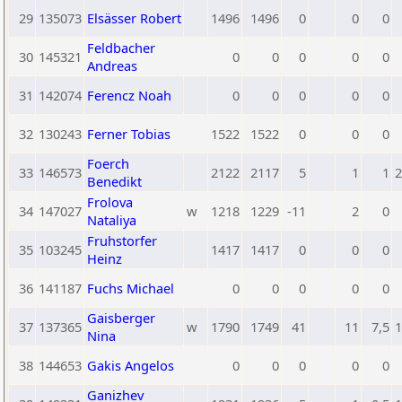
29
135073
Elsässer Robert
1496
1496
0
0
0
Feldbacher
30
145321
0
0
0
0
0
Andreas
31
142074
Ferencz Noah
0
0
0
0
0
32
130243
Ferner Tobias
1522
1522
0
0
0
Foerch
33
146573
2122
2117
5
1
1
2
Benedikt
Frolova
34
147027
w
1218
1229
-11
2
0
Nataliya
Fruhstorfer
35
103245
1417
1417
0
0
0
Heinz
36
141187
Fuchs Michael
0
0
0
0
0
Gaisberger
37
137365
w
1790
1749
41
11
7,5
1
Nina
38
144653
Gakis Angelos
0
0
0
0
0
Ganizhev