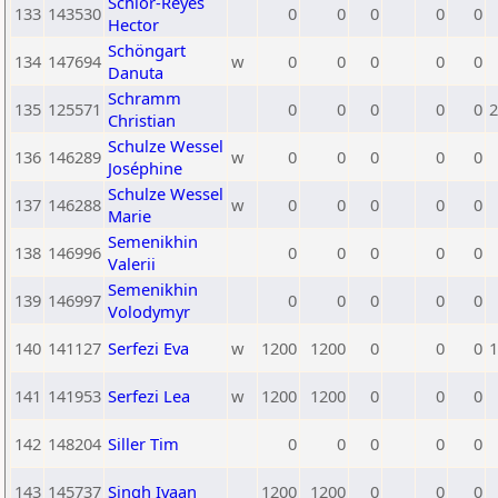
Schlor-Reyes
133
143530
0
0
0
0
0
Hector
Schöngart
134
147694
w
0
0
0
0
0
Danuta
Schramm
135
125571
0
0
0
0
0
2
Christian
Schulze Wessel
136
146289
w
0
0
0
0
0
Joséphine
Schulze Wessel
137
146288
w
0
0
0
0
0
Marie
Semenikhin
138
146996
0
0
0
0
0
Valerii
Semenikhin
139
146997
0
0
0
0
0
Volodymyr
140
141127
Serfezi Eva
w
1200
1200
0
0
0
1
141
141953
Serfezi Lea
w
1200
1200
0
0
0
142
148204
Siller Tim
0
0
0
0
0
143
145737
Singh Ivaan
1200
1200
0
0
0