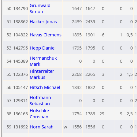
Grünwald
50
134790
1647
1647
0
0
0
Simon
51
138862
Hacker Jonas
2439
2439
0
0
0
2
52
104822
Havas Clemens
1895
1901
-6
1
0,5
1
53
142795
Hepp Daniel
1795
1795
0
0
0
1
Hermanchuk
54
145389
0
0
0
0
0
Mark
Hinterreiter
55
122376
2268
2265
3
2
1,5
2
Markus
56
105147
Hitsch Michael
1832
1832
0
0
0
1
Hoffmann
57
129311
0
0
0
0
0
2
Sebastian
Holschke
58
136163
1754
1783
-29
9
2,5
1
Christian
59
131692
Horn Sarah
w
1556
1556
0
0
0
1