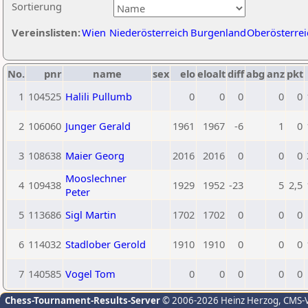
Sortierung
Vereinslisten:
Wien
Niederösterreich
Burgenland
Oberösterrei
No.
pnr
name
sex
elo
eloalt
diff
abg
anz
pkt
1
104525
Halili Pullumb
0
0
0
0
0
2
106060
Junger Gerald
1961
1967
-6
1
0
3
108638
Maier Georg
2016
2016
0
0
0
Mooslechner
4
109438
1929
1952
-23
5
2,5
Peter
5
113686
Sigl Martin
1702
1702
0
0
0
6
114032
Stadlober Gerold
1910
1910
0
0
0
7
140585
Vogel Tom
0
0
0
0
0
Chess-Tournament-Results-Server
© 2006-2026 Heinz Herzog
, CMS-