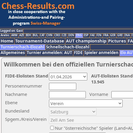
Logged on: Gast
Arabic
ARM
AZE
BIH
BUL
CAT
CHN
CRO
CZE
DEN
ENG
ESP
FAI
FIN
FRA
GER
GRE
INA
I
Home
Tournament-Database
AUT championship
Pictures
F
Turnierschach-Elozahl
Schnellschach-Elozahl
Allgemeines
Turnier anmelden: AUT
FIDE
Spieler anmelden
Elo AU
Willkommen bei den offiziellen Turnierscha
FIDE-Elolisten Stand
AUT-Elolisten Stand
13.945
Personennummer
Nachname
Vorname
Ebene
Bundesland
Spgem./Kreis/Verein
Nur "österreichische" Spieler (Land=A