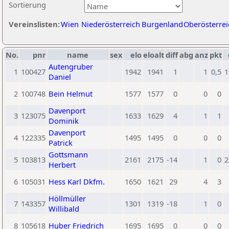
Sortierung
Vereinslisten:
Wien
Niederösterreich
Burgenland
Oberösterrei
No.
pnr
name
sex
elo
eloalt
diff
abg
anz
pkt
Autengruber
1
100427
1942
1941
1
1
0,5
1
Daniel
2
100748
Bein Helmut
1577
1577
0
0
0
Davenport
3
123075
1633
1629
4
1
1
Dominik
Davenport
4
122335
1495
1495
0
0
0
Patrick
Gottsmann
5
103813
2161
2175
-14
1
0
2
Herbert
6
105031
Hess Karl Dkfm.
1650
1621
29
4
3
Höllmüller
7
143357
1301
1319
-18
1
0
Willibald
8
105618
Huber Friedrich
1695
1695
0
0
0