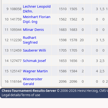
Lechner Leopold
9
108058
1510
1505
5
3
1,5
1
Dkfm.
Meinhart Florian
10
141759
1562
1562
0
0
0
Dipl.-Ing
11
109344
Mlinar Denis
1683
1683
0
0
0
Rudhart
12
112230
1598
1578
20
3
1,5
Siegfried
13
112459
Sauberer Willi
1705
1705
0
0
0
14
127477
Schimak Josef
1653
1656
-3
3
2,5
15
125147
Wagner Martin
1586
1584
2
4
2,5
Wieneroiter
16
116164
2096
2096
0
0
0
2
Gerald
Chess-Tournament-Results-Server
© 2006-2026 Heinz Herzog
, CMS-
Legal details/Terms of use