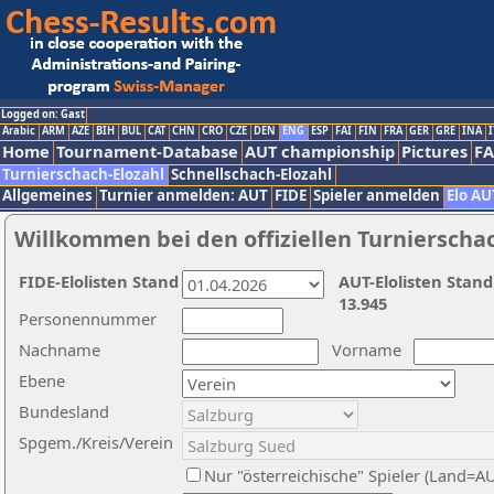
Logged on: Gast
Arabic
ARM
AZE
BIH
BUL
CAT
CHN
CRO
CZE
DEN
ENG
ESP
FAI
FIN
FRA
GER
GRE
INA
I
Home
Tournament-Database
AUT championship
Pictures
F
Turnierschach-Elozahl
Schnellschach-Elozahl
Allgemeines
Turnier anmelden: AUT
FIDE
Spieler anmelden
Elo AU
Willkommen bei den offiziellen Turnierscha
FIDE-Elolisten Stand
AUT-Elolisten Stand
13.945
Personennummer
Nachname
Vorname
Ebene
Bundesland
Spgem./Kreis/Verein
Nur "österreichische" Spieler (Land=A