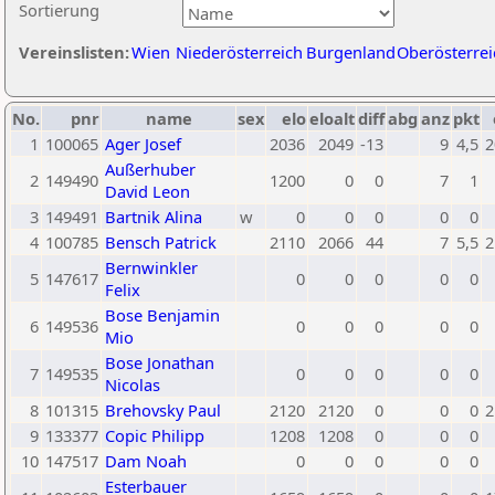
Sortierung
Vereinslisten:
Wien
Niederösterreich
Burgenland
Oberösterrei
No.
pnr
name
sex
elo
eloalt
diff
abg
anz
pkt
1
100065
Ager Josef
2036
2049
-13
9
4,5
2
Außerhuber
2
149490
1200
0
0
7
1
David Leon
3
149491
Bartnik Alina
w
0
0
0
0
0
4
100785
Bensch Patrick
2110
2066
44
7
5,5
2
Bernwinkler
5
147617
0
0
0
0
0
Felix
Bose Benjamin
6
149536
0
0
0
0
0
Mio
Bose Jonathan
7
149535
0
0
0
0
0
Nicolas
8
101315
Brehovsky Paul
2120
2120
0
0
0
2
9
133377
Copic Philipp
1208
1208
0
0
0
10
147517
Dam Noah
0
0
0
0
0
Esterbauer