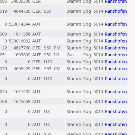
695
34639306
GER
Stamm
Sbg
5014
Ranshofen
019
4644735
GER
S65
Stamm
Sbg
5014
Ranshofen
0
530014344
AUT
Stamm
Sbg
5014
Ranshofen
900
1611356
AUT
Stamm
Sbg
5014
Ranshofen
0
530016002
AUT
Stamm
Sbg
5014
Ranshofen
122
4627768
GER
S60
FM
Stamm
Sbg
5014
Ranshofen
251
1603809
AUT
S50
IM
Gast
Sbg
5014
Ranshofen
0
0
GER
U10
Stamm
Sbg
5014
Ranshofen
079
4608429
GER
S65
CM
Stamm
Sbg
5014
Ranshofen
0
0
AUT
U10
Stamm
Sbg
5014
Ranshofen
075
1617435
AUT
Stamm
Sbg
5014
Ranshofen
768
1625659
AUT
Stamm
Sbg
5014
Ranshofen
0
0
AUT
U8
Stamm
Sbg
5014
Ranshofen
0
0
AUT
U8
Stamm
Sbg
5014
Ranshofen
0
0
AUT
S50
Stamm
Sbg
5014
Ranshofen