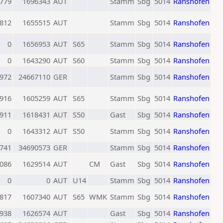
779
1696343
AUT
Stamm
Sbg
5014
Ranshofen
812
1655515
AUT
Stamm
Sbg
5014
Ranshofen
0
1656953
AUT
S65
Stamm
Sbg
5014
Ranshofen
0
1643290
AUT
S60
Stamm
Sbg
5014
Ranshofen
972
24667110
GER
Stamm
Sbg
5014
Ranshofen
916
1605259
AUT
S65
Stamm
Sbg
5014
Ranshofen
911
1618431
AUT
S50
Gast
Sbg
5014
Ranshofen
0
1643312
AUT
S50
Stamm
Sbg
5014
Ranshofen
741
34690573
GER
Stamm
Sbg
5014
Ranshofen
086
1629514
AUT
CM
Gast
Sbg
5014
Ranshofen
0
0
AUT
U14
Stamm
Sbg
5014
Ranshofen
817
1607340
AUT
S65
WMK
Stamm
Sbg
5014
Ranshofen
938
1626574
AUT
Gast
Sbg
5014
Ranshofen