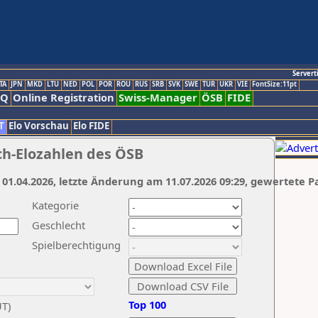
Servert
TA
JPN
MKD
LTU
NED
POL
POR
ROU
RUS
SRB
SVK
SWE
TUR
UKR
VIE
FontSize:11pt
AQ
Online Registration
Swiss-Manager
ÖSB
FIDE
T
Elo Vorschau
Elo FIDE
ch-Elozahlen des ÖSB
 01.04.2026, letzte Änderung am 11.07.2026 09:29, gewertete P
Kategorie
Geschlecht
Spielberechtigung
Top 100
UT)