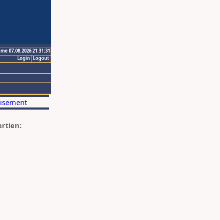
ime 07.08.2026 21:31:31
Login
Logout
artien: