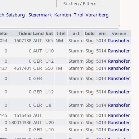
ch
Salzburg
Steiermark
Kärnten
Tirol
Vorarlberg
eloi
fideid
Land
kat
titel
art
bdld
vnr
verein
054
1607138
AUT
S65
NM
Stamm
Sbg
5014
Ranshofen
0
0
AUT
U10
Stamm
Sbg
5014
Ranshofen
0
0
GER
U12
Stamm
Sbg
5014
Ranshofen
127
4617401
GER
S50
FM
Stamm
Sbg
5014
Ranshofen
0
0
GER
Stamm
Sbg
5014
Ranshofen
0
0
GER
U12
Stamm
Sbg
5014
Ranshofen
0
0
GER
U8
Stamm
Sbg
5014
Ranshofen
145
1616463
AUT
Stamm
Sbg
5014
Ranshofen
0
530014336
AUT
U20
Stamm
Sbg
5014
Ranshofen
0
0
GER
U10
Stamm
Sbg
5014
Ranshofen