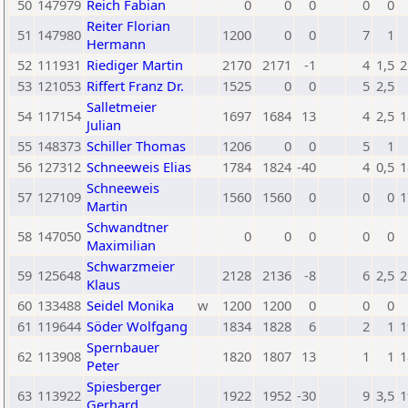
50
147979
Reich Fabian
0
0
0
0
0
Reiter Florian
51
147980
1200
0
0
7
1
Hermann
52
111931
Riediger Martin
2170
2171
-1
4
1,5
2
53
121053
Riffert Franz Dr.
1525
0
0
5
2,5
Salletmeier
54
117154
1697
1684
13
4
2,5
1
Julian
55
148373
Schiller Thomas
1206
0
0
5
1
56
127312
Schneeweis Elias
1784
1824
-40
4
0,5
1
Schneeweis
57
127109
1560
1560
0
0
0
1
Martin
Schwandtner
58
147050
0
0
0
0
0
Maximilian
Schwarzmeier
59
125648
2128
2136
-8
6
2,5
2
Klaus
60
133488
Seidel Monika
w
1200
1200
0
0
0
61
119644
Söder Wolfgang
1834
1828
6
2
1
1
Spernbauer
62
113908
1820
1807
13
1
1
1
Peter
Spiesberger
63
113922
1922
1952
-30
9
3,5
1
Gerhard