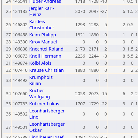
24
145541
Huber Andreas
1718
1728
-10
1
0,5
1
Jergler Karl-
25
124183
2070
2097
-27
6
1,5
2
Heinz
Kardeis
26
146802
1293
1288
5
2
0,5
Christopher
27
106458
Keim Philipp
1821
1830
-9
1
0
1
28
149300
Kirov Manuel
-
0
0
0
0
0
29
106838
Knechtel Roland
2173
2171
2
3
1,5
2
30
106873
Knoll Hermann
2236
2244
-8
8
5,5
2
31
149874
Kölbl Alois
0
0
0
0
0
32
107410
Krause Christian
1880
1880
0
3
2
2
Krumpholz
33
149492
0
0
0
0
0
Kilian
Kücher
34
107660
2058
2073
-15
6
2
2
Wolfgang
35
107783
Kutzner Lukas
1707
1729
-22
3
0
1
Leonhartsberger
36
149502
0
0
0
0
0
Lino
Leonhartsberger
37
149501
0
0
0
0
0
Oskar
38
146788
Lindlbauer Josef
1297
1352
-55
3
0