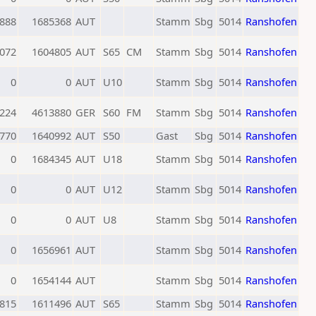
888
1685368
AUT
Stamm
Sbg
5014
Ranshofen
072
1604805
AUT
S65
CM
Stamm
Sbg
5014
Ranshofen
0
0
AUT
U10
Stamm
Sbg
5014
Ranshofen
224
4613880
GER
S60
FM
Stamm
Sbg
5014
Ranshofen
770
1640992
AUT
S50
Gast
Sbg
5014
Ranshofen
0
1684345
AUT
U18
Stamm
Sbg
5014
Ranshofen
0
0
AUT
U12
Stamm
Sbg
5014
Ranshofen
0
0
AUT
U8
Stamm
Sbg
5014
Ranshofen
0
1656961
AUT
Stamm
Sbg
5014
Ranshofen
0
1654144
AUT
Stamm
Sbg
5014
Ranshofen
815
1611496
AUT
S65
Stamm
Sbg
5014
Ranshofen