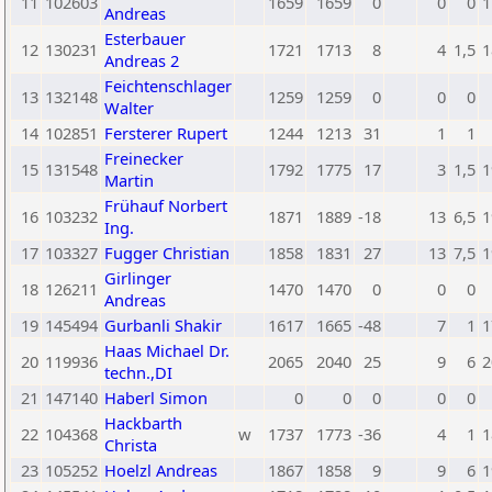
11
102603
1659
1659
0
0
0
1
Andreas
Esterbauer
12
130231
1721
1713
8
4
1,5
1
Andreas 2
Feichtenschlager
13
132148
1259
1259
0
0
0
Walter
14
102851
Fersterer Rupert
1244
1213
31
1
1
Freinecker
15
131548
1792
1775
17
3
1,5
1
Martin
Frühauf Norbert
16
103232
1871
1889
-18
13
6,5
1
Ing.
17
103327
Fugger Christian
1858
1831
27
13
7,5
1
Girlinger
18
126211
1470
1470
0
0
0
Andreas
19
145494
Gurbanli Shakir
1617
1665
-48
7
1
1
Haas Michael Dr.
20
119936
2065
2040
25
9
6
2
techn.,DI
21
147140
Haberl Simon
0
0
0
0
0
Hackbarth
22
104368
w
1737
1773
-36
4
1
1
Christa
23
105252
Hoelzl Andreas
1867
1858
9
9
6
1