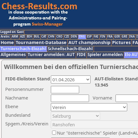
Logged on: Gast
Arabic
ARM
AZE
BIH
BUL
CAT
CHN
CRO
CZE
DEN
ENG
ESP
FAI
FIN
FRA
GER
GRE
INA
I
Home
Tournament-Database
AUT championship
Pictures
F
Turnierschach-Elozahl
Schnellschach-Elozahl
Allgemeines
Turnier anmelden: AUT
FIDE
Spieler anmelden
Elo AU
Willkommen bei den offiziellen Turnierscha
FIDE-Elolisten Stand
AUT-Elolisten Stand
13.945
Personennummer
Nachname
Vorname
Ebene
Bundesland
Spgem./Kreis/Verein
Nur "österreichische" Spieler (Land=A