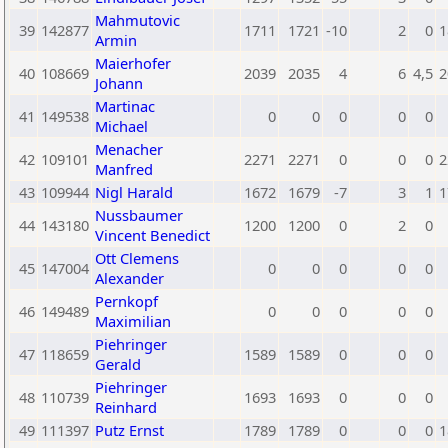
Mahmutovic
39
142877
1711
1721
-10
2
0
1
Armin
Maierhofer
40
108669
2039
2035
4
6
4,5
2
Johann
Martinac
41
149538
0
0
0
0
0
Michael
Menacher
42
109101
2271
2271
0
0
0
2
Manfred
43
109944
Nigl Harald
1672
1679
-7
3
1
1
Nussbaumer
44
143180
1200
1200
0
2
0
Vincent Benedict
Ott Clemens
45
147004
0
0
0
0
0
Alexander
Pernkopf
46
149489
0
0
0
0
0
Maximilian
Piehringer
47
118659
1589
1589
0
0
0
Gerald
Piehringer
48
110739
1693
1693
0
0
0
Reinhard
49
111397
Putz Ernst
1789
1789
0
0
0
1