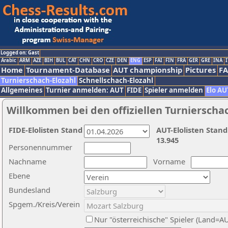
Logged on: Gast
Arabic
ARM
AZE
BIH
BUL
CAT
CHN
CRO
CZE
DEN
ENG
ESP
FAI
FIN
FRA
GER
GRE
INA
I
Home
Tournament-Database
AUT championship
Pictures
F
Turnierschach-Elozahl
Schnellschach-Elozahl
Allgemeines
Turnier anmelden: AUT
FIDE
Spieler anmelden
Elo AU
Willkommen bei den offiziellen Turnierscha
FIDE-Elolisten Stand
AUT-Elolisten Stand
13.945
Personennummer
Nachname
Vorname
Ebene
Bundesland
Spgem./Kreis/Verein
Nur "österreichische" Spieler (Land=A