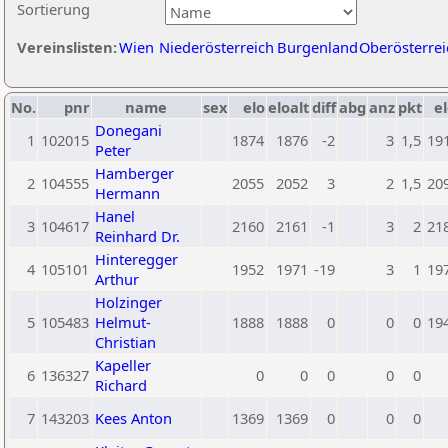
Sortierung
Vereinslisten:
Wien
Niederösterreich
Burgenland
Oberösterrei
No.
pnr
name
sex
elo
eloalt
diff
abg
anz
pkt
el
Donegani
1
102015
1874
1876
-2
3
1,5
19
Peter
Hamberger
2
104555
2055
2052
3
2
1,5
20
Hermann
Hanel
3
104617
2160
2161
-1
3
2
21
Reinhard Dr.
Hinteregger
4
105101
1952
1971
-19
3
1
19
Arthur
Holzinger
5
105483
Helmut-
1888
1888
0
0
0
19
Christian
Kapeller
6
136327
0
0
0
0
0
Richard
7
143203
Kees Anton
1369
1369
0
0
0