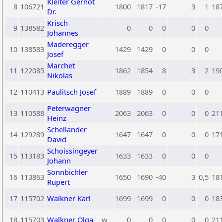
Kleiter Gernot
8
106721
1800
1817
-17
3
1
18
Dr.
Krisch
9
138582
0
0
0
0
0
Johannes
Maderegger
10
138583
1429
1429
0
0
0
Josef
Marchet
11
122085
1862
1854
8
3
2
19
Nikolas
12
110413
Paulitsch Josef
1889
1889
0
0
0
Peterwagner
13
110588
2063
2063
0
0
0
21
Heinz
Schellander
14
129289
1647
1647
0
0
0
17
David
Schoissingeyer
15
113183
1633
1633
0
0
0
Johann
Sonnbichler
16
113863
1650
1690
-40
3
0,5
18
Rupert
17
115702
Walkner Karl
1699
1699
0
0
0
18
18
115703
Walkner Olga
w
0
0
0
0
0
21