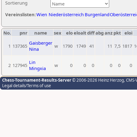
Sortierung
Vereinslisten:
Wien
Niederösterreich
Burgenland
Oberösterrei
No.
pnr
name
sex
elo
eloalt
diff
abg
anz
pkt
eloi
Gaisberger
1
137365
w
1790
1749
41
11
7,5
1817
1
Nina
Lin
2
127945
w
0
0
0
0
0
0
Mingxia
Chess-Tournament-Results-Server
© 2006-2026 Heinz Herzog
, CMS-
Legal details/Terms of use