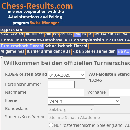
Logged on: Gast
Arabic
ARM
AZE
BIH
BUL
CAT
CHN
CRO
CZE
DEN
ENG
ESP
FAI
FIN
FRA
GER
GRE
INA
I
Home
Tournament-Database
AUT championship
Pictures
F
Turnierschach-Elozahl
Schnellschach-Elozahl
Allgemeines
Turnier anmelden: AUT
FIDE
Spieler anmelden
Elo AU
Willkommen bei den offiziellen Turnierscha
FIDE-Elolisten Stand
AUT-Elolisten Stand
13.945
Personennummer
Nachname
Vorname
Ebene
Bundesland
Spgem./Kreis/Verein
Nur "österreichische" Spieler (Land=A