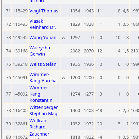
Richard
71
115429
Veigl Thomas
1954
1943
11
8
4,5
198
Vlasak
72
115493
1829
1828
1
1
0,5
186
Reinhard Dr.
73
149545
Wang Yuhan
w
1297
0
0
10
8
Warzycha
74
139168
2082
2070
12
4
1,5
210
Gerwin
75
139218
Weiss Stefan
1936
1936
0
0
0
199
Wimmer-
76
145091
w
1200
1200
0
0
0
Kang Aurelia
Wimmer-
77
145092
Kang
1274
1277
-3
1
0
Konstantin
Wittenberger
78
116405
1360
1408
-48
7
2,5
163
Stephan Mag.
Wollrab
79
132861
1952
1972
-20
5
1
199
Richard
Zauchner
80
116672
1818
1822
-4
1
0,5
193