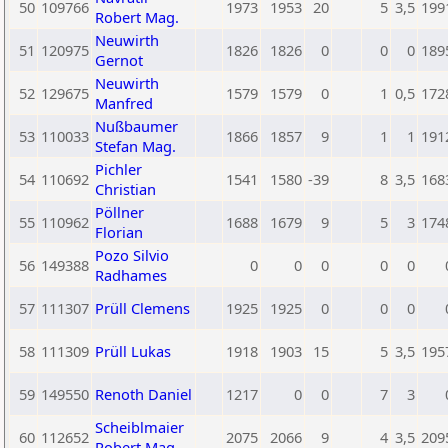
50
109766
1973
1953
20
5
3,5
199
Robert Mag.
Neuwirth
51
120975
1826
1826
0
0
0
189
Gernot
Neuwirth
52
129675
1579
1579
0
1
0,5
172
Manfred
Nußbaumer
53
110033
1866
1857
9
1
1
191
Stefan Mag.
Pichler
54
110692
1541
1580
-39
8
3,5
168
Christian
Pöllner
55
110962
1688
1679
9
5
3
174
Florian
Pozo Silvio
56
149388
0
0
0
0
0
Radhames
57
111307
Prüll Clemens
1925
1925
0
0
0
58
111309
Prüll Lukas
1918
1903
15
5
3,5
195
59
149550
Renoth Daniel
1217
0
0
7
3
Scheiblmaier
60
112652
2075
2066
9
4
3,5
209
Robert Mag.