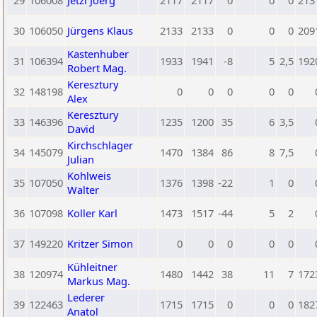
29
106008
Jetzl Joerg
2117
2117
0
0
0
213
30
106050
Jürgens Klaus
2133
2133
0
0
0
209
Kastenhuber
31
106394
1933
1941
-8
5
2,5
192
Robert Mag.
Keresztury
32
148198
0
0
0
0
0
Alex
Keresztury
33
146396
1235
1200
35
6
3,5
David
Kirchschlager
34
145079
1470
1384
86
8
7,5
Julian
Kohlweis
35
107050
1376
1398
-22
1
0
Walter
36
107098
Koller Karl
1473
1517
-44
5
2
37
149220
Kritzer Simon
0
0
0
0
0
Kühleitner
38
120974
1480
1442
38
11
7
172
Markus Mag.
Lederer
39
122463
1715
1715
0
0
0
182
Anatol