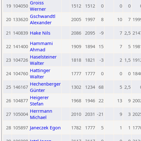
Groiss
19
104050
1512
1512
0
0
0
Werner
Gschwandtl
20
133620
2005
1997
8
10
7
199
Alexander
21
140839
Hake Nils
2086
2095
-9
7
2,5
214
Hammami
22
141400
1909
1894
15
7
5
198
Ahmad
Haselsteiner
23
104726
1818
1821
-3
2
1,5
191
Walter
Hattinger
24
104760
1777
1777
0
0
0
184
Walter
Hechenberger
25
146167
1302
1234
68
5
2,5
Günter
Heigerer
26
104877
1968
1946
22
13
9
200
Stefan
Herrmann
27
105004
2010
2031
-21
9
3
202
Michael
28
105897
Janeczek Egon
1782
1777
5
1
1
177