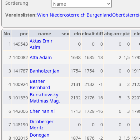
Sortierung
Vereinslisten:
Wien
Niederösterreich
Burgenland
Oberösterrei
No.
pnr
name
sex
elo
eloalt
diff
abg
anz
pkt
elo
Aktas Emir
1
149543
0
0
0
0
0
Asim
2
140082
Atta Adam
1648
1635
13
2
1,5
179
3
141787
Banholzer Jan
1754
1754
0
0
0
191
Besner
4
100924
2131
2132
-1
3
2
212
Bernhard
Burschowsky
5
101539
2192
2176
16
5
3
220
Matthias Mag.
6
142006
Chen Yan Xi
1713
1729
-16
6
3
179
Dirnberger
7
148190
0
0
0
0
0
Moritz
Donegani
8
102015
1874
1876
-2
3
1,5
191