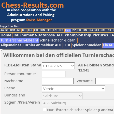
Logged on: Gast
Arabic
ARM
AZE
BIH
BUL
CAT
CHN
CRO
CZE
DEN
ENG
ESP
FAI
FIN
FRA
GER
GRE
INA
I
Home
Tournament-Database
AUT championship
Pictures
F
Turnierschach-Elozahl
Schnellschach-Elozahl
Allgemeines
Turnier anmelden: AUT
FIDE
Spieler anmelden
Elo AU
Willkommen bei den offiziellen Turnierscha
FIDE-Elolisten Stand
AUT-Elolisten Stand
13.945
Personennummer
Nachname
Vorname
Ebene
Bundesland
Spgem./Kreis/Verein
Nur "österreichische" Spieler (Land=A