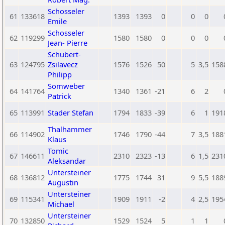
Schosseler
61
133618
1393
1393
0
0
0
Emile
Schosseler
62
119299
1580
1580
0
0
0
Jean- Pierre
Schubert-
63
124795
Zsilavecz
1576
1526
50
5
3,5
158
Philipp
Somweber
64
141764
1340
1361
-21
6
2
Patrick
65
113991
Stader Stefan
1794
1833
-39
6
1
191
Thalhammer
66
114902
1746
1790
-44
7
3,5
188
Klaus
Tomic
67
146611
2310
2323
-13
6
1,5
231
Aleksandar
Untersteiner
68
136812
1775
1744
31
9
5,5
188
Augustin
Untersteiner
69
115341
1909
1911
-2
4
2,5
195
Michael
Untersteiner
70
132850
1529
1524
5
1
1