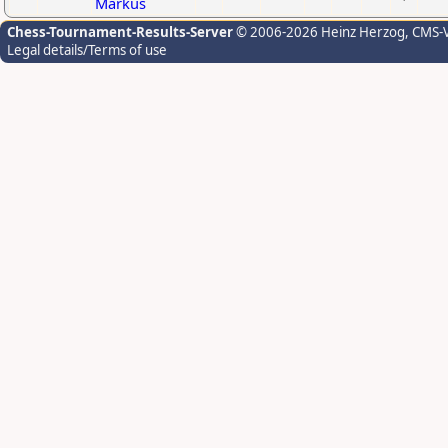
Markus
Chess-Tournament-Results-Server
© 2006-2026 Heinz Herzog
, CMS-
Legal details/Terms of use