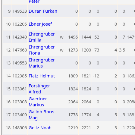
Peter
9
149533
Duran Furkan
0
0
0
0
0
10
102205
Ebner Josef
0
0
0
0
0
Ehrengruber
11
142040
w
1496
1444
52
8
7
147
Emilia
Ehrengruber
12
147668
w
1273
1200
73
4
3,5
Fiona
Ehrengruber
13
149553
0
0
0
0
0
Marius
14
102985
Flatz Helmut
1809
1821
-12
2
0
186
Forstinger
15
103061
1824
1824
0
0
0
Alfred
Gaertner
16
103908
2064
2064
0
0
0
208
Markus
Gallob Boris
17
103409
1778
1774
4
5
3
188
Mag.
18
148906
Geltz Noah
2219
2221
-2
3
1
220