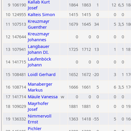
Kallab Kurt
9
106190
1864
1863
1
12
6,5
18
Josef
10
124955
Kalteis Simon
1415
1415
0
0
0
Kreuzmayr
11
107513
1679
1645
34
5
3,5
18
Guenther
Kreuzmayr
12
147644
0
0
0
0
0
Johannes
Langbauer
13
107941
1725
1712
13
1
1
18
Johann DI.
Laufenböck
14
141715
0
0
0
0
0
Johann
15
108481
Loidl Gerhard
1652
1672
-20
3
1
17
Manaberger
16
108714
1666
1661
5
6
3,5
17
Markus
17
141714
Mäule Vanessa
w
0
0
0
0
0
Mayrhofer
18
109029
1881
1881
0
0
0
19
Josef
Nimmervoll
19
136332
1363
1418
-55
5
0
16
Ernst
Pichler