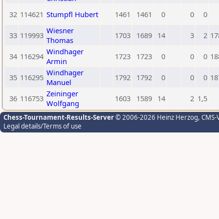
32
114621
Stumpfl Hubert
1461
1461
0
0
0
Wiesner
33
119993
1703
1689
14
3
2
17
Thomas
Windhager
34
116294
1723
1723
0
0
0
18
Armin
Windhager
35
116295
1792
1792
0
0
0
18
Manuel
Zeininger
36
116753
1603
1589
14
2
1,5
Wolfgang
Chess-Tournament-Results-Server
© 2006-2026 Heinz Herzog
, CMS-
Legal details/Terms of use