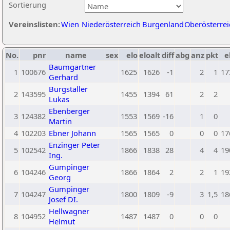
Sortierung
Vereinslisten:
Wien
Niederösterreich
Burgenland
Oberösterrei
No.
pnr
name
sex
elo
eloalt
diff
abg
anz
pkt
e
Baumgartner
1
100676
1625
1626
-1
2
1
17
Gerhard
Burgstaller
2
143595
1455
1394
61
2
2
Lukas
Ebenberger
3
124382
1553
1569
-16
1
0
Martin
4
102203
Ebner Johann
1565
1565
0
0
0
17
Enzinger Peter
5
102542
1866
1838
28
4
4
19
Ing.
Gumpinger
6
104246
1866
1864
2
2
1
19
Georg
Gumpinger
7
104247
1800
1809
-9
3
1,5
18
Josef DI.
Hellwagner
8
104952
1487
1487
0
0
0
Helmut