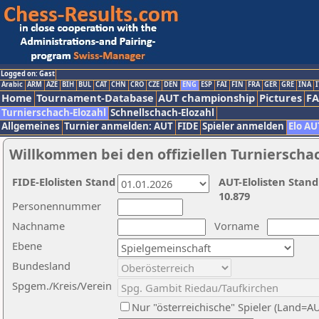
Logged on: Gast
Arabic
ARM
AZE
BIH
BUL
CAT
CHN
CRO
CZE
DEN
ENG
ESP
FAI
FIN
FRA
GER
GRE
INA
I
Home
Tournament-Database
AUT championship
Pictures
F
Turnierschach-Elozahl
Schnellschach-Elozahl
Allgemeines
Turnier anmelden: AUT
FIDE
Spieler anmelden
Elo AU
Willkommen bei den offiziellen Turnierscha
FIDE-Elolisten Stand
AUT-Elolisten Stand
10.879
Personennummer
Nachname
Vorname
Ebene
Bundesland
Spgem./Kreis/Verein
Nur "österreichische" Spieler (Land=A