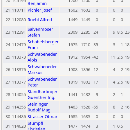
20
145195
1200
1200
0
0
0
Benjamin
21
110711
Pichler Josef
1602
1602
0
0
0
22
112080
Roebl Alfred
1449
1449
0
0
0
Salvenmoser
23
112391
2309
2285
24
9
8,5
23
Stefan
Schabetsberger
24
112479
1675
1710
-35
3
1
18
Franz
Schwabeneder
25
113373
1912
1954
-42
11
2,5
19
Alois
Schwabeneder
26
113376
1908
1896
12
4
2
19
Markus
Schwabeneder
27
113377
1819
1802
17
4
2,5
18
Peter
Standhartinger
28
114055
1441
1432
9
2
1
Guenther Ing.
Steininger
29
114256
1463
1528
-65
8
2
16
Rudolf Mag.
30
114486
Strasser Otmar
1685
1685
0
0
0
Stumpfl
31
114620
1477
1474
3
1
0,5
Christian