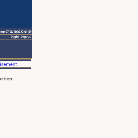
ime 07.08.2026 22:01:59
Login
Logout
artien: