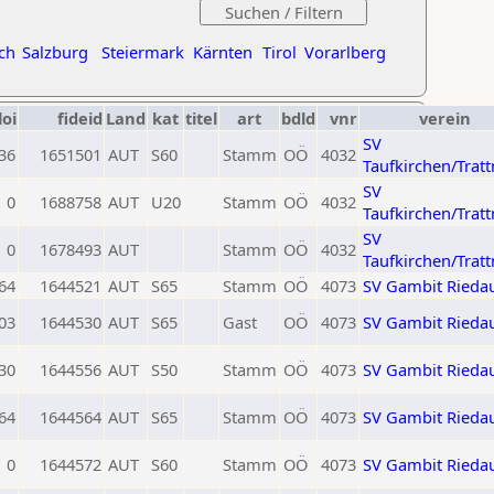
ch
Salzburg
Steiermark
Kärnten
Tirol
Vorarlberg
loi
fideid
Land
kat
titel
art
bdld
vnr
verein
SV
36
1651501
AUT
S60
Stamm
OÖ
4032
Taufkirchen/Trat
SV
0
1688758
AUT
U20
Stamm
OÖ
4032
Taufkirchen/Trat
SV
0
1678493
AUT
Stamm
OÖ
4032
Taufkirchen/Trat
64
1644521
AUT
S65
Stamm
OÖ
4073
SV Gambit Rieda
03
1644530
AUT
S65
Gast
OÖ
4073
SV Gambit Rieda
30
1644556
AUT
S50
Stamm
OÖ
4073
SV Gambit Rieda
64
1644564
AUT
S65
Stamm
OÖ
4073
SV Gambit Rieda
0
1644572
AUT
S60
Stamm
OÖ
4073
SV Gambit Rieda