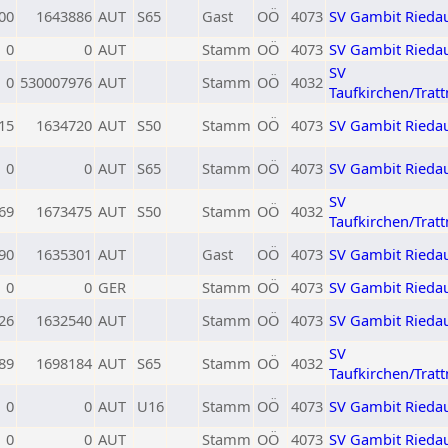
00
1643886
AUT
S65
Gast
OÖ
4073
SV Gambit Rieda
0
0
AUT
Stamm
OÖ
4073
SV Gambit Rieda
SV
0
530007976
AUT
Stamm
OÖ
4032
Taufkirchen/Trat
15
1634720
AUT
S50
Stamm
OÖ
4073
SV Gambit Rieda
0
0
AUT
S65
Stamm
OÖ
4073
SV Gambit Rieda
SV
69
1673475
AUT
S50
Stamm
OÖ
4032
Taufkirchen/Trat
90
1635301
AUT
Gast
OÖ
4073
SV Gambit Rieda
0
0
GER
Stamm
OÖ
4073
SV Gambit Rieda
26
1632540
AUT
Stamm
OÖ
4073
SV Gambit Rieda
SV
89
1698184
AUT
S65
Stamm
OÖ
4032
Taufkirchen/Trat
0
0
AUT
U16
Stamm
OÖ
4073
SV Gambit Rieda
0
0
AUT
Stamm
OÖ
4073
SV Gambit Rieda