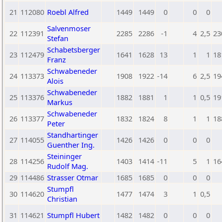
21
112080
Roebl Alfred
1449
1449
0
0
0
Salvenmoser
22
112391
2285
2286
-1
4
2,5
23
Stefan
Schabetsberger
23
112479
1641
1628
13
1
1
18
Franz
Schwabeneder
24
113373
1908
1922
-14
6
2,5
19
Alois
Schwabeneder
25
113376
1882
1881
1
1
0,5
19
Markus
Schwabeneder
26
113377
1832
1824
8
1
1
18
Peter
Standhartinger
27
114055
1426
1426
0
0
0
Guenther Ing.
Steininger
28
114256
1403
1414
-11
5
1
16
Rudolf Mag.
29
114486
Strasser Otmar
1685
1685
0
0
0
Stumpfl
30
114620
1477
1474
3
1
0,5
Christian
31
114621
Stumpfl Hubert
1482
1482
0
0
0