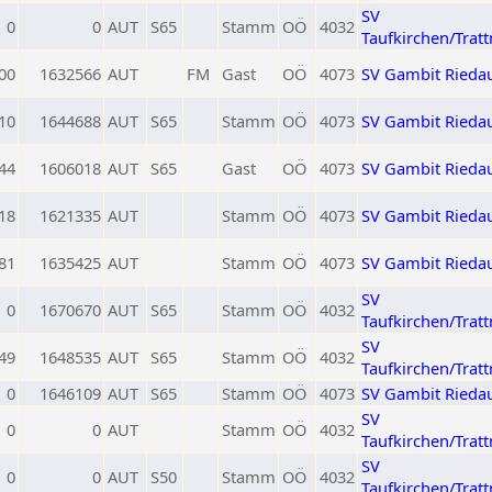
SV
0
0
AUT
S65
Stamm
OÖ
4032
Taufkirchen/Trat
00
1632566
AUT
FM
Gast
OÖ
4073
SV Gambit Rieda
10
1644688
AUT
S65
Stamm
OÖ
4073
SV Gambit Rieda
44
1606018
AUT
S65
Gast
OÖ
4073
SV Gambit Rieda
18
1621335
AUT
Stamm
OÖ
4073
SV Gambit Rieda
81
1635425
AUT
Stamm
OÖ
4073
SV Gambit Rieda
SV
0
1670670
AUT
S65
Stamm
OÖ
4032
Taufkirchen/Trat
SV
49
1648535
AUT
S65
Stamm
OÖ
4032
Taufkirchen/Trat
0
1646109
AUT
S65
Stamm
OÖ
4073
SV Gambit Rieda
SV
0
0
AUT
Stamm
OÖ
4032
Taufkirchen/Trat
SV
0
0
AUT
S50
Stamm
OÖ
4032
Taufkirchen/Trat