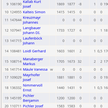
Kallab Kurt
9
106190
1869
1877
-8
1
0
19
Josef
10
124955
Kalteis Simon
1415
1415
0
0
0
Kreuzmayr
11
147644
0
0
0
0
0
Johannes
Langbauer
12
107941
1733
1727
6
1
1
18
Johann DI.
Laufenböck
13
141715
0
0
0
0
0
Johann
14
108481
Loidl Gerhard
1603
1601
2
1
0,5
17
Manaberger
15
108714
1705
1673
32
2
2
17
Markus
16
141714
Mäule Vanessa
w
0
0
0
0
0
Mayrhofer
17
109029
1881
1881
0
0
0
19
Josef
Nimmervoll
18
136332
1440
1431
9
1
0,5
16
Ernst
Pichler
19
145195
1200
1200
0
0
0
Benjamin
20
110711
Pichler Josef
1583
1583
0
0
0