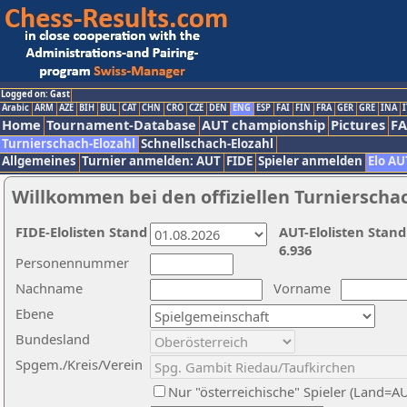
Logged on: Gast
Arabic
ARM
AZE
BIH
BUL
CAT
CHN
CRO
CZE
DEN
ENG
ESP
FAI
FIN
FRA
GER
GRE
INA
I
Home
Tournament-Database
AUT championship
Pictures
F
Turnierschach-Elozahl
Schnellschach-Elozahl
Allgemeines
Turnier anmelden: AUT
FIDE
Spieler anmelden
Elo AU
Willkommen bei den offiziellen Turnierscha
FIDE-Elolisten Stand
AUT-Elolisten Stand
6.936
Personennummer
Nachname
Vorname
Ebene
Bundesland
Spgem./Kreis/Verein
Nur "österreichische" Spieler (Land=A