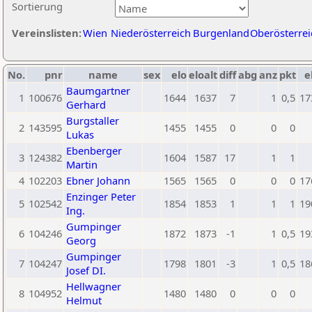
Sortierung
Vereinslisten:
Wien
Niederösterreich
Burgenland
Oberösterrei
No.
pnr
name
sex
elo
eloalt
diff
abg
anz
pkt
e
Baumgartner
1
100676
1644
1637
7
1
0,5
17
Gerhard
Burgstaller
2
143595
1455
1455
0
0
0
Lukas
Ebenberger
3
124382
1604
1587
17
1
1
Martin
4
102203
Ebner Johann
1565
1565
0
0
0
17
Enzinger Peter
5
102542
1854
1853
1
1
1
19
Ing.
Gumpinger
6
104246
1872
1873
-1
1
0,5
19
Georg
Gumpinger
7
104247
1798
1801
-3
1
0,5
18
Josef DI.
Hellwagner
8
104952
1480
1480
0
0
0
Helmut