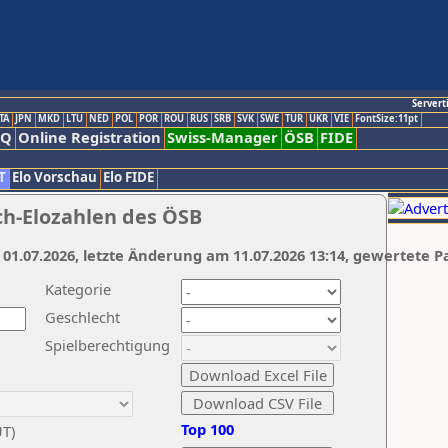
Servert
TA
JPN
MKD
LTU
NED
POL
POR
ROU
RUS
SRB
SVK
SWE
TUR
UKR
VIE
FontSize:11pt
AQ
Online Registration
Swiss-Manager
ÖSB
FIDE
T
Elo Vorschau
Elo FIDE
ch-Elozahlen des ÖSB
 01.07.2026, letzte Änderung am 11.07.2026 13:14, gewertete P
Kategorie
Geschlecht
Spielberechtigung
Top 100
UT)