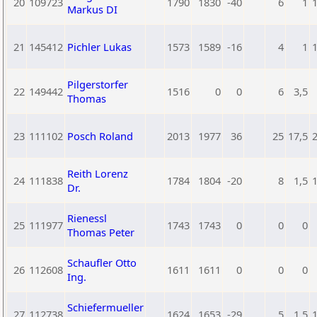
20
109723
1790
1830
-40
6
1
Markus DI
21
145412
Pichler Lukas
1573
1589
-16
4
1
Pilgerstorfer
22
149442
1516
0
0
6
3,5
Thomas
23
111102
Posch Roland
2013
1977
36
25
17,5
Reith Lorenz
24
111838
1784
1804
-20
8
1,5
Dr.
Rienessl
25
111977
1743
1743
0
0
0
Thomas Peter
Schaufler Otto
26
112608
1611
1611
0
0
0
Ing.
Schiefermueller
27
112738
1624
1653
-29
5
1,5