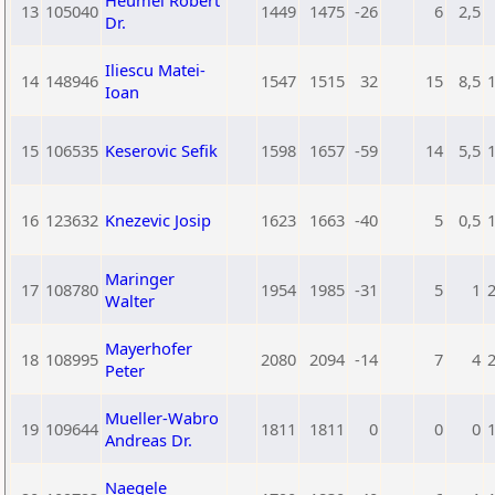
Heumel Robert
13
105040
1449
1475
-26
6
2,5
Dr.
Iliescu Matei-
14
148946
1547
1515
32
15
8,5
Ioan
15
106535
Keserovic Sefik
1598
1657
-59
14
5,5
16
123632
Knezevic Josip
1623
1663
-40
5
0,5
Maringer
17
108780
1954
1985
-31
5
1
Walter
Mayerhofer
18
108995
2080
2094
-14
7
4
Peter
Mueller-Wabro
19
109644
1811
1811
0
0
0
Andreas Dr.
Naegele