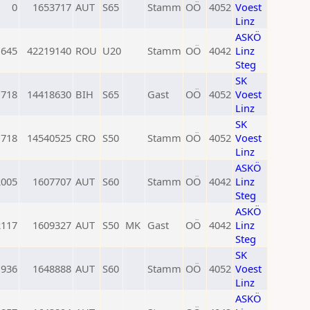
0
1653717
AUT
S65
Stamm
OÖ
4052
Voest
Linz
ASKÖ
1645
42219140
ROU
U20
Stamm
OÖ
4042
Linz
Steg
SK
1718
14418630
BIH
S65
Gast
OÖ
4052
Voest
Linz
SK
1718
14540525
CRO
S50
Stamm
OÖ
4052
Voest
Linz
ASKÖ
2005
1607707
AUT
S60
Stamm
OÖ
4042
Linz
Steg
ASKÖ
2117
1609327
AUT
S50
MK
Gast
OÖ
4042
Linz
Steg
SK
1936
1648888
AUT
S60
Stamm
OÖ
4052
Voest
Linz
ASKÖ