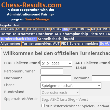
Logged on: Gast
Arabic
ARM
AZE
BIH
BUL
CAT
CHN
CRO
CZE
DEN
ENG
ESP
FAI
FIN
FRA
GER
GRE
INA
I
Home
Tournament-Database
AUT championship
Pictures
F
Turnierschach-Elozahl
Schnellschach-Elozahl
Allgemeines
Turnier anmelden: AUT
FIDE
Spieler anmelden
Elo AU
Willkommen bei den offiziellen Turnierscha
FIDE-Elolisten Stand
AUT-Elolisten Stand
13.945
Personennummer
Nachname
Vorname
Ebene
Bundesland
Spgem./Kreis/Verein
Nur "österreichische" Spieler (Land=A