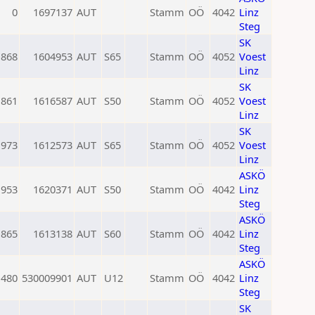
0
1697137
AUT
Stamm
OÖ
4042
Linz
Steg
SK
1868
1604953
AUT
S65
Stamm
OÖ
4052
Voest
Linz
SK
1861
1616587
AUT
S50
Stamm
OÖ
4052
Voest
Linz
SK
1973
1612573
AUT
S65
Stamm
OÖ
4052
Voest
Linz
ASKÖ
1953
1620371
AUT
S50
Stamm
OÖ
4042
Linz
Steg
ASKÖ
1865
1613138
AUT
S60
Stamm
OÖ
4042
Linz
Steg
ASKÖ
1480
530009901
AUT
U12
Stamm
OÖ
4042
Linz
Steg
SK