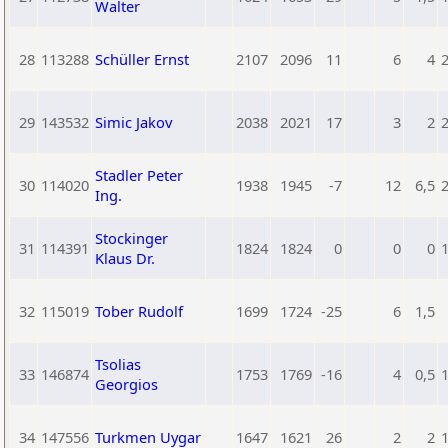
Walter
28
113288
Schüller Ernst
2107
2096
11
6
4
29
143532
Simic Jakov
2038
2021
17
3
2
Stadler Peter
30
114020
1938
1945
-7
12
6,5
Ing.
Stockinger
31
114391
1824
1824
0
0
0
Klaus Dr.
32
115019
Tober Rudolf
1699
1724
-25
6
1,5
Tsolias
33
146874
1753
1769
-16
4
0,5
Georgios
34
147556
Turkmen Uygar
1647
1621
26
2
2