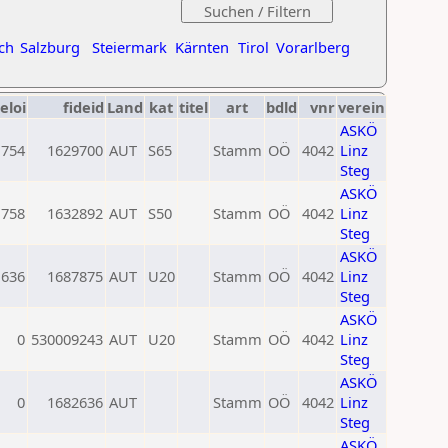
ch
Salzburg
Steiermark
Kärnten
Tirol
Vorarlberg
eloi
fideid
Land
kat
titel
art
bdld
vnr
verein
ASKÖ
1754
1629700
AUT
S65
Stamm
OÖ
4042
Linz
Steg
ASKÖ
1758
1632892
AUT
S50
Stamm
OÖ
4042
Linz
Steg
ASKÖ
1636
1687875
AUT
U20
Stamm
OÖ
4042
Linz
Steg
ASKÖ
0
530009243
AUT
U20
Stamm
OÖ
4042
Linz
Steg
ASKÖ
0
1682636
AUT
Stamm
OÖ
4042
Linz
Steg
ASKÖ