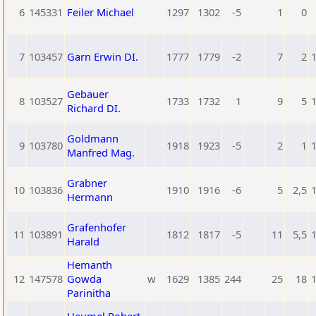
6
145331
Feiler Michael
1297
1302
-5
1
0
7
103457
Garn Erwin DI.
1777
1779
-2
7
2
Gebauer
8
103527
1733
1732
1
9
5
Richard DI.
Goldmann
9
103780
1918
1923
-5
2
1
Manfred Mag.
Grabner
10
103836
1910
1916
-6
5
2,5
Hermann
Grafenhofer
11
103891
1812
1817
-5
11
5,5
Harald
Hemanth
12
147578
Gowda
w
1629
1385
244
25
18
Parinitha