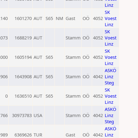
Linz
SK
2140
1601270
AUT
S65
NM
Gast
OÖ
4052
Voest
Linz
SK
2073
1688219
AUT
Stamm
OÖ
4052
Voest
Linz
SK
2000
1605194
AUT
S65
Stamm
OÖ
4052
Voest
Linz
ASKÖ
1906
1643908
AUT
S65
Stamm
OÖ
4042
Linz
Steg
SK
0
1636510
AUT
S65
Stamm
OÖ
4052
Voest
Linz
ASKÖ
1766
30973783
USA
Stamm
OÖ
4042
Linz
Steg
ASKÖ
1989
6369626
TUR
Gast
OÖ
4042
Linz