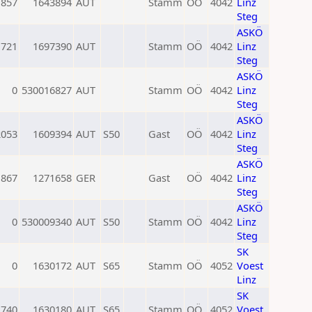
1857
1643894
AUT
Stamm
OÖ
4042
Linz
Steg
ASKÖ
1721
1697390
AUT
Stamm
OÖ
4042
Linz
Steg
ASKÖ
0
530016827
AUT
Stamm
OÖ
4042
Linz
Steg
ASKÖ
2053
1609394
AUT
S50
Gast
OÖ
4042
Linz
Steg
ASKÖ
1867
1271658
GER
Gast
OÖ
4042
Linz
Steg
ASKÖ
0
530009340
AUT
S50
Stamm
OÖ
4042
Linz
Steg
SK
0
1630172
AUT
S65
Stamm
OÖ
4052
Voest
Linz
SK
1740
1630180
AUT
S65
Stamm
OÖ
4052
Voest