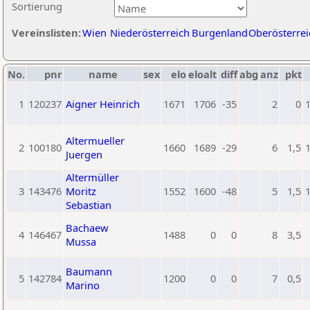
Sortierung
Vereinslisten:
Wien
Niederösterreich
Burgenland
Oberösterrei
No.
pnr
name
sex
elo
eloalt
diff
abg
anz
pkt
1
120237
Aigner Heinrich
1671
1706
-35
2
0
Altermueller
2
100180
1660
1689
-29
6
1,5
Juergen
Altermüller
3
143476
Moritz
1552
1600
-48
5
1,5
Sebastian
Bachaew
4
146467
1488
0
0
8
3,5
Mussa
Baumann
5
142784
1200
0
0
7
0,5
Marino