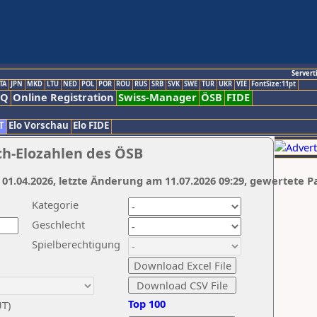
Servert
TA
JPN
MKD
LTU
NED
POL
POR
ROU
RUS
SRB
SVK
SWE
TUR
UKR
VIE
FontSize:11pt
AQ
Online Registration
Swiss-Manager
ÖSB
FIDE
T
Elo Vorschau
Elo FIDE
ch-Elozahlen des ÖSB
 01.04.2026, letzte Änderung am 11.07.2026 09:29, gewertete P
Kategorie
Geschlecht
Spielberechtigung
Top 100
UT)