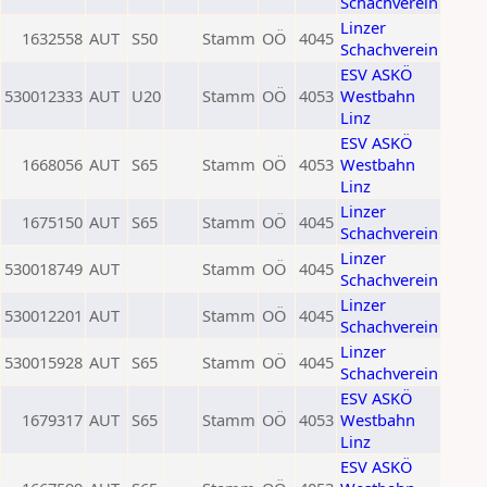
Schachverein
Linzer
1632558
AUT
S50
Stamm
OÖ
4045
Schachverein
ESV ASKÖ
530012333
AUT
U20
Stamm
OÖ
4053
Westbahn
Linz
ESV ASKÖ
1668056
AUT
S65
Stamm
OÖ
4053
Westbahn
Linz
Linzer
1675150
AUT
S65
Stamm
OÖ
4045
Schachverein
Linzer
530018749
AUT
Stamm
OÖ
4045
Schachverein
Linzer
530012201
AUT
Stamm
OÖ
4045
Schachverein
Linzer
530015928
AUT
S65
Stamm
OÖ
4045
Schachverein
ESV ASKÖ
1679317
AUT
S65
Stamm
OÖ
4053
Westbahn
Linz
ESV ASKÖ