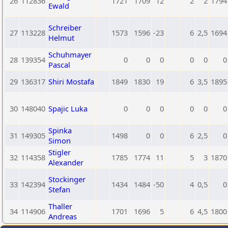
26
112836
1721
1709
12
2
2
1794
Ewald
Schreiber
27
113228
1573
1596
-23
6
2,5
1694
Helmut
Schuhmayer
28
139354
0
0
0
0
0
0
Pascal
29
136317
Shiri Mostafa
1849
1830
19
6
3,5
1895
30
148040
Spajic Luka
0
0
0
0
0
0
Spinka
31
149305
1498
0
0
6
2,5
0
Simon
Stigler
32
114358
1785
1774
11
5
3
1870
Alexander
Stockinger
33
142394
1434
1484
-50
4
0,5
0
Stefan
Thaller
34
114906
1701
1696
5
6
4,5
1800
Andreas