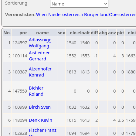
Sortierung
Vereinslisten:
Wien
Niederösterreich
Burgenland
Oberösterrei
No.
pnr
name
sex
elo
eloalt
diff
abg
anz
pkt
eloi
Adlassnigg
1
124597
1540
1540
0
0
0
0
Wolfgang
Aistleitner
2
100114
1552
1553
-1
4
3
1663
Gerhard
Atzenhofer
3
100387
1813
1813
0
0
0
1880
Konrad
Bichler
4
147559
0
0
0
0
0
0
Roland
5
100999
Birch Sven
1632
1632
0
0
0
0
6
118094
Denk Kevin
1615
1613
2
4
3,5
1759
Fischer Franz
7
102928
1694
1694
0
0
0
1779