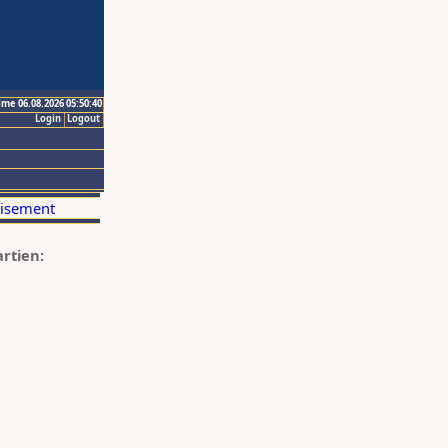
ime 06.08.2026 05:50:40
Login
Logout
artien: