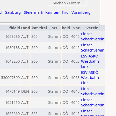
ch
Salzburg
Steiermark
Kärnten
Tirol
Vorarlberg
fideid
Land
kat
titel
art
bdld
vnr
verein
Linzer
1668536
AUT
S65
Stamm
OÖ
4045
Schachverein
Linzer
1680188
AUT
S50
Stamm
OÖ
4045
Schachverein
ESV ASKÖ
1648250
AUT
S60
Stamm
OÖ
4053
Westbahn
Linz
ESV ASKÖ
530007399
AUT
S50
Stamm
OÖ
4053
Westbahn
Linz
Linzer
1476149
DEN
S65
Stamm
OÖ
4045
Schachverein
Linzer
1651510
AUT
Stamm
OÖ
4045
Schachverein
Linzer
1665669
AUT
S65
Stamm
OÖ
4045