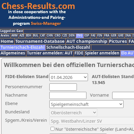
Logged on: Gast
Arabic
ARM
AZE
BIH
BUL
CAT
CHN
CRO
CZE
DEN
ENG
ESP
FAI
FIN
FRA
GER
GRE
INA
I
Home
Tournament-Database
AUT championship
Pictures
F
Turnierschach-Elozahl
Schnellschach-Elozahl
Allgemeines
Turnier anmelden: AUT
FIDE
Spieler anmelden
Elo AU
Willkommen bei den offiziellen Turnierscha
FIDE-Elolisten Stand
AUT-Elolisten Stand
13.945
Personennummer
Nachname
Vorname
Ebene
Bundesland
Spgem./Kreis/Verein
Nur "österreichische" Spieler (Land=A