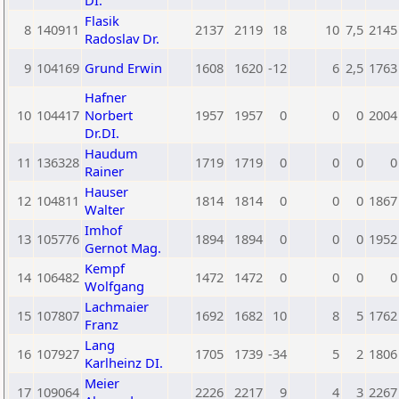
DI.
Flasik
8
140911
2137
2119
18
10
7,5
2145
Radoslav Dr.
9
104169
Grund Erwin
1608
1620
-12
6
2,5
1763
Hafner
10
104417
Norbert
1957
1957
0
0
0
2004
Dr.DI.
Haudum
11
136328
1719
1719
0
0
0
0
Rainer
Hauser
12
104811
1814
1814
0
0
0
1867
Walter
Imhof
13
105776
1894
1894
0
0
0
1952
Gernot Mag.
Kempf
14
106482
1472
1472
0
0
0
0
Wolfgang
Lachmaier
15
107807
1692
1682
10
8
5
1762
Franz
Lang
16
107927
1705
1739
-34
5
2
1806
Karlheinz DI.
Meier
17
109064
2226
2217
9
4
3
2267