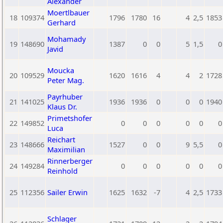
Alexander
Moertlbauer
18
109374
1796
1780
16
4
2,5
1853
Gerhard
Mohamady
19
148690
1387
0
0
5
1,5
0
Javid
Moucka
20
109529
1620
1616
4
4
2
1728
Peter Mag.
Payrhuber
21
141025
1936
1936
0
0
0
1940
Klaus Dr.
Primetshofer
22
149852
0
0
0
0
0
0
Luca
Reichart
23
148666
1527
0
0
9
5,5
0
Maximilian
Rinnerberger
24
149284
0
0
0
0
0
0
Reinhold
25
112356
Sailer Erwin
1625
1632
-7
4
2,5
1733
Schlager