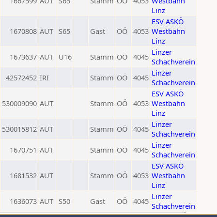
1667599
AUT
S65
Stamm
OÖ
4053
Westbahn
Linz
ESV ASKÖ
1670808
AUT
S65
Gast
OÖ
4053
Westbahn
Linz
Linzer
1673637
AUT
U16
Stamm
OÖ
4045
Schachverein
Linzer
42572452
IRI
Stamm
OÖ
4045
Schachverein
ESV ASKÖ
530009090
AUT
Stamm
OÖ
4053
Westbahn
Linz
Linzer
530015812
AUT
Stamm
OÖ
4045
Schachverein
Linzer
1670751
AUT
Stamm
OÖ
4045
Schachverein
ESV ASKÖ
1681532
AUT
Stamm
OÖ
4053
Westbahn
Linz
Linzer
1636073
AUT
S50
Gast
OÖ
4045
Schachverein