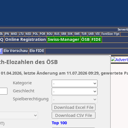
Servert
TA
JPN
MKD
LTU
NED
POL
POR
ROU
RUS
SRB
SVK
SWE
TUR
UKR
VIE
FontSize:11pt
AQ
Online Registration
Swiss-Manager
ÖSB
FIDE
T
Elo Vorschau
Elo FIDE
ch-Elozahlen des ÖSB
 01.04.2026, letzte Änderung am 11.07.2026 09:29, gewertete P
Kategorie
Geschlecht
Spielberechtigung
Top 100
UT)