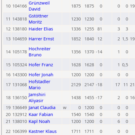
Grünzweil
10
104166
1875
1875
0
0
0
19
David
Gstöttner
11
143818
1230
1230
0
0
0
Moritz
12
138180
Haider Elias
1336
1255
81
3
3
13
104659
Harrer Ernst
1852
1840
12
2
1,5
19
Hochreiter
14
105178
1356
1370
-14
1
0
Bruno
15
105324
Hofer Franz
1628
1628
0
1
0,5
16
143300
Hofer Jonah
1200
1200
0
0
0
Hofstadler
17
131068
2129
2147
-18
17
11
21
Mario
Jamshiri
18
136150
1438
1455
-17
2
0
16
Aliyasir
19
136649
Janat Claudia
w
0
1200
0
0
0
20
132912
Kaar Fabian
1540
1540
0
0
0
21
138010
Kapl Noah
1200
1200
0
6
0
22
106399
Kastner Klaus
1711
1711
0
0
0