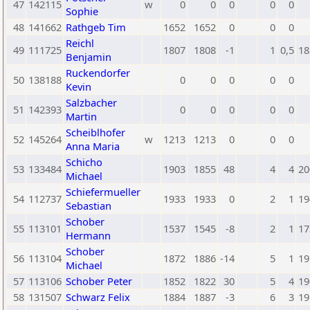
47
142115
w
0
0
0
0
0
Sophie
48
141662
Rathgeb Tim
1652
1652
0
0
0
Reichl
49
111725
1807
1808
-1
1
0,5
18
Benjamin
Ruckendorfer
50
138188
0
0
0
0
0
Kevin
Salzbacher
51
142393
0
0
0
0
0
Martin
Scheiblhofer
52
145264
w
1213
1213
0
0
0
Anna Maria
Schicho
53
133484
1903
1855
48
4
4
20
Michael
Schiefermueller
54
112737
1933
1933
0
2
1
19
Sebastian
Schober
55
113101
1537
1545
-8
2
1
17
Hermann
Schober
56
113104
1872
1886
-14
5
1
19
Michael
57
113106
Schober Peter
1852
1822
30
5
4
19
58
131507
Schwarz Felix
1884
1887
-3
6
3
19