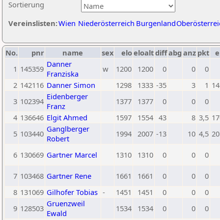
Sortierung
Vereinslisten:
Wien
Niederösterreich
Burgenland
Oberösterrei
No.
pnr
name
sex
elo
eloalt
diff
abg
anz
pkt
e
Danner
1
145359
w
1200
1200
0
0
0
Franziska
2
142116
Danner Simon
1298
1333
-35
3
1
14
Eidenberger
3
102394
1377
1377
0
0
0
Franz
4
136646
Elgit Ahmed
1597
1554
43
8
3,5
17
Ganglberger
5
103440
1994
2007
-13
10
4,5
20
Robert
6
130669
Gartner Marcel
1310
1310
0
0
0
7
103468
Gartner Rene
1661
1661
0
0
0
8
131069
Gilhofer Tobias
-
1451
1451
0
0
0
Gruenzweil
9
128503
1534
1534
0
0
0
Ewald