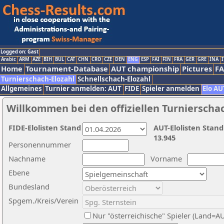
Logged on: Gast
Arabic
ARM
AZE
BIH
BUL
CAT
CHN
CRO
CZE
DEN
ENG
ESP
FAI
FIN
FRA
GER
GRE
INA
I
Home
Tournament-Database
AUT championship
Pictures
F
Turnierschach-Elozahl
Schnellschach-Elozahl
Allgemeines
Turnier anmelden: AUT
FIDE
Spieler anmelden
Elo AU
Willkommen bei den offiziellen Turnierscha
FIDE-Elolisten Stand
AUT-Elolisten Stand
13.945
Personennummer
Nachname
Vorname
Ebene
Bundesland
Spgem./Kreis/Verein
Nur "österreichische" Spieler (Land=A