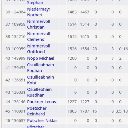
Stephan
Niedermayr
36
124064
1463
1463
0
0
0
Norbert
Nimmervoll
37
109958
1514
1514
0
0
0
Christian
Nimmervoll
38
132216
1615
1615
0
0
0
Clemens
Nimmervoll
39
109959
1526
1554
-28
3
0
16
Gottfried
40
148999
Nopp Michael
1200
0
0
7
2
Osuilleabhain
41
139433
0
0
0
0
0
Eoghan
Osuilleabhain
42
136651
0
0
0
0
0
Kobi
Osuillebhain
43
136331
0
0
0
0
0
Ruadhan
44
136146
Paukner Lenas
1227
1227
0
0
0
Poetscher
45
110991
1803
1787
16
8
3,5
18
Reinhard
46
136637
Pötscher Niklas
0
0
0
0
0
Pötscher