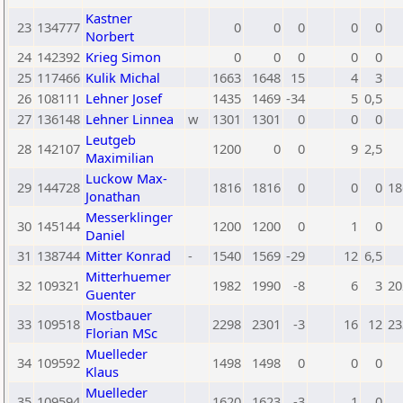
Kastner
23
134777
0
0
0
0
0
Norbert
24
142392
Krieg Simon
0
0
0
0
0
25
117466
Kulik Michal
1663
1648
15
4
3
26
108111
Lehner Josef
1435
1469
-34
5
0,5
27
136148
Lehner Linnea
w
1301
1301
0
0
0
Leutgeb
28
142107
1200
0
0
9
2,5
Maximilian
Luckow Max-
29
144728
1816
1816
0
0
0
18
Jonathan
Messerklinger
30
145144
1200
1200
0
1
0
Daniel
31
138744
Mitter Konrad
-
1540
1569
-29
12
6,5
Mitterhuemer
32
109321
1982
1990
-8
6
3
20
Guenter
Mostbauer
33
109518
2298
2301
-3
16
12
23
Florian MSc
Muelleder
34
109592
1498
1498
0
0
0
Klaus
Muelleder
35
109594
1620
1623
-3
1
0