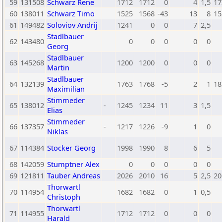
59
131508
Schwarz Rene
1712
1712
0
4
1,5
17
60
138011
Schwarz Timo
1525
1568
-43
13
8
15
61
149482
Soloviov Andrij
1241
0
0
7
2,5
Stadlbauer
62
143480
0
0
0
0
0
Georg
Stadlbauer
63
145268
1200
1200
0
0
0
Martin
Stadlbauer
64
132139
1763
1768
-5
2
1
18
Maximilian
Stimmeder
65
138012
-
1245
1234
11
3
1,5
Elias
Stimmeder
66
137357
-
1217
1226
-9
1
0
Niklas
67
114384
Stocker Georg
1998
1990
8
6
5
68
142059
Stumptner Alex
0
0
0
0
0
69
121811
Tauber Andreas
2026
2010
16
5
2,5
20
Thorwartl
70
114954
1682
1682
0
1
0,5
Christoph
Thorwartl
71
114955
1712
1712
0
0
0
Harald