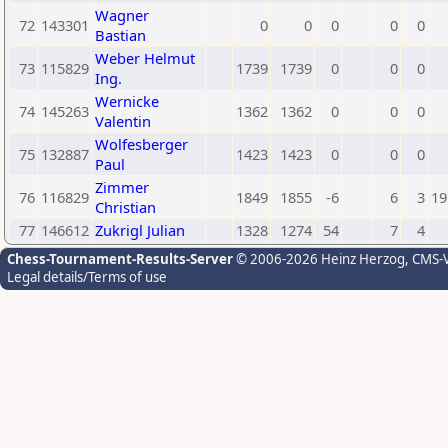
Wagner
72
143301
0
0
0
0
0
Bastian
Weber Helmut
73
115829
1739
1739
0
0
0
Ing.
Wernicke
74
145263
1362
1362
0
0
0
Valentin
Wolfesberger
75
132887
1423
1423
0
0
0
Paul
Zimmer
76
116829
1849
1855
-6
6
3
19
Christian
77
146612
Zukrigl Julian
1328
1274
54
7
4
Chess-Tournament-Results-Server
© 2006-2026 Heinz Herzog
, CMS-
Legal details/Terms of use