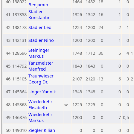
40
138022
1464
1482
-18
1
0
Benjamin
Stadler
41
137358
1326
1342
-16
1
0
Konstantin
42
138178
Stadler Leo
1224
1200
24
2
1
43
142131
Stadler Nino
1200
1200
0
1
0
Steininger
44
128596
1748
1712
36
5
4
1
Markus
Tanzmeister
45
114792
1843
1843
0
0
0
Manfred
Traunwieser
46
115105
2107
2120
-13
6
3
2
Georg Dr.
47
145364
Unger Yannik
1348
1348
0
0
0
Wiederkehr
48
145368
w
1225
1225
0
0
0
Elisabeth
Wiederkehr
49
146876
1200
0
0
7
0,5
Markus
50
149010
Ziegler Kilian
0
0
0
0
0