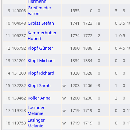
Hermann
Greifeneder
9
149008
1555
0
0
5
3
Aaron
10
104048
Groiss Stefan
1741
1723
18
6
3,5
1
Kammerhuber
11
106237
1774
1772
2
1
0,5
Hubert
12
106792
Klopf Günter
1890
1888
2
6
4,5
1
13
131201
Klopf Michael
1334
1334
0
0
0
14
131200
Klopf Richard
1328
1328
0
0
0
15
132282
Klopf Sarah
w
1203
1206
-3
1
0
16
139462
Koller Anna
w
1200
1200
0
2
0
Lasinger
17
119753
w
1719
1719
0
0
0
1
Melanie
Lasinger
18
119753
w
1719
1719
0
0
0
1
Melanie