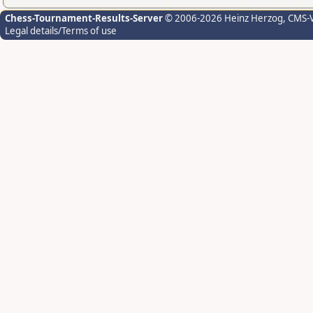
Chess-Tournament-Results-Server
© 2006-2026 Heinz Herzog
, CMS-
Legal details/Terms of use