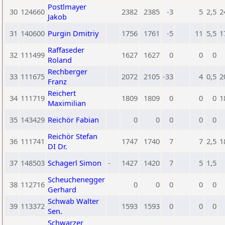
Postlmayer
30
124660
2382
2385
-3
5
2,5
2
Jakob
31
140600
Purgin Dmitriy
1756
1761
-5
11
5,5
1
Raffaseder
32
111499
1627
1627
0
0
0
Roland
Rechberger
33
111675
2072
2105
-33
4
0,5
2
Franz
Reichert
34
111719
1809
1809
0
0
0
1
Maximilian
35
143429
Reichör Fabian
0
0
0
0
0
Reichör Stefan
36
111741
1747
1740
7
7
2,5
1
DI Dr.
37
148503
Schagerl Simon
-
1427
1420
7
5
1,5
Scheuchenegger
38
112716
0
0
0
0
0
Gerhard
Schwab Walter
39
113372
1593
1593
0
0
0
Sen.
Schwarzer