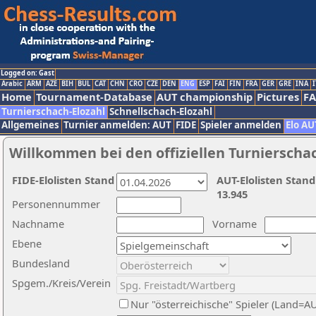
Logged on: Gast
Arabic
ARM
AZE
BIH
BUL
CAT
CHN
CRO
CZE
DEN
ENG
ESP
FAI
FIN
FRA
GER
GRE
INA
I
Home
Tournament-Database
AUT championship
Pictures
F
Turnierschach-Elozahl
Schnellschach-Elozahl
Allgemeines
Turnier anmelden: AUT
FIDE
Spieler anmelden
Elo AU
Willkommen bei den offiziellen Turnierscha
FIDE-Elolisten Stand
AUT-Elolisten Stand
13.945
Personennummer
Nachname
Vorname
Ebene
Bundesland
Spgem./Kreis/Verein
Nur "österreichische" Spieler (Land=A