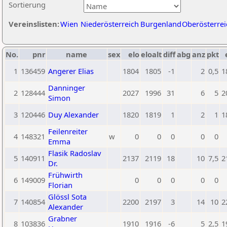
Sortierung
Vereinslisten:
Wien
Niederösterreich
Burgenland
Oberösterrei
No.
pnr
name
sex
elo
eloalt
diff
abg
anz
pkt
1
136459
Angerer Elias
1804
1805
-1
2
0,5
1
Danninger
2
128444
2027
1996
31
6
5
2
Simon
3
120446
Duy Alexander
1820
1819
1
2
1
1
Feilenreiter
4
148321
w
0
0
0
0
0
Emma
Flasik Radoslav
5
140911
2137
2119
18
10
7,5
2
Dr.
Frühwirth
6
149009
0
0
0
0
0
Florian
Glössl Sota
7
140854
2200
2197
3
14
10
2
Alexander
Grabner
8
103836
1910
1916
-6
5
2,5
1