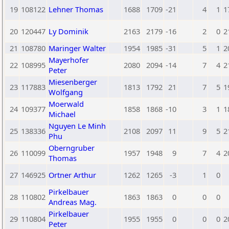
19
108122
Lehner Thomas
1688
1709
-21
4
1
1
20
120447
Ly Dominik
2163
2179
-16
2
0
2
21
108780
Maringer Walter
1954
1985
-31
5
1
2
Mayerhofer
22
108995
2080
2094
-14
7
4
2
Peter
Miesenberger
23
117883
1813
1792
21
7
5
1
Wolfgang
Moerwald
24
109377
1858
1868
-10
3
1
1
Michael
Nguyen Le Minh
25
138336
2108
2097
11
9
5
2
Phu
Oberngruber
26
110099
1957
1948
9
7
4
2
Thomas
27
146925
Ortner Arthur
1262
1265
-3
1
0
Pirkelbauer
28
110802
1863
1863
0
0
0
Andreas Mag.
Pirkelbauer
29
110804
1955
1955
0
0
0
2
Peter