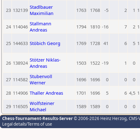
Stadlbauer
23
132139
1763
1768
-5
2
1
1
Maximilian
Stallmann
24
114046
1794
1810
-16
7
2
1
Andreas
25
144633
Stöbich Georg
1769
1728
41
6
5
1
Stötzer Niklas-
26
138924
1503
1522
-19
1
0
Andreas
Stubenvoll
27
114582
1696
1696
0
0
0
Werner
28
114906
Thaller Andreas
1701
1696
5
6
4,5
1
Wolfsteiner
29
116505
1589
1589
0
0
0
Michael
Chess-Tournament-Results-Server
© 2006-2026 Heinz Herzog
, CMS-
Legal details/Terms of use