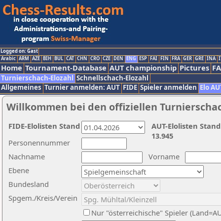
Logged on: Gast
Arabic
ARM
AZE
BIH
BUL
CAT
CHN
CRO
CZE
DEN
ENG
ESP
FAI
FIN
FRA
GER
GRE
INA
I
Home
Tournament-Database
AUT championship
Pictures
F
Turnierschach-Elozahl
Schnellschach-Elozahl
Allgemeines
Turnier anmelden: AUT
FIDE
Spieler anmelden
Elo AU
Willkommen bei den offiziellen Turnierscha
FIDE-Elolisten Stand
AUT-Elolisten Stand
13.945
Personennummer
Nachname
Vorname
Ebene
Bundesland
Spgem./Kreis/Verein
Nur "österreichische" Spieler (Land=A