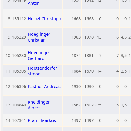
7
104819
1554
1542
12
4
1,5
1
Anton
8
135112
Heinzl Christoph
1668
1668
0
0
0
1
Hoeglinger
9
105229
1983
1970
13
6
4,5
2
Christian
Hoeglinger
10
105230
1874
1881
-7
7
3,5
1
Gerhard
Hoetzendorfer
11
105305
1684
1670
14
4
2,5
1
Simon
12
106396
Kastner Andreas
1930
1930
0
0
0
Kneidinger
13
106840
1567
1602
-35
5
1,5
Albert
14
107341
Kraml Markus
1497
1497
0
0
0