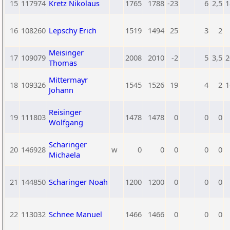
15
117974
Kretz Nikolaus
1765
1788
-23
6
2,5
1
16
108260
Lepschy Erich
1519
1494
25
3
2
Meisinger
17
109079
2008
2010
-2
5
3,5
2
Thomas
Mittermayr
18
109326
1545
1526
19
4
2
1
Johann
Reisinger
19
111803
1478
1478
0
0
0
Wolfgang
Scharinger
20
146928
w
0
0
0
0
0
Michaela
21
144850
Scharinger Noah
1200
1200
0
0
0
22
113032
Schnee Manuel
1466
1466
0
0
0