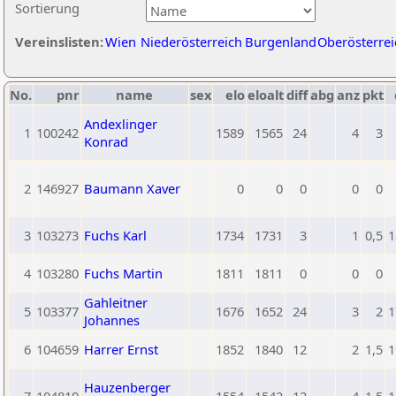
Sortierung
Vereinslisten:
Wien
Niederösterreich
Burgenland
Oberösterrei
No.
pnr
name
sex
elo
eloalt
diff
abg
anz
pkt
Andexlinger
1
100242
1589
1565
24
4
3
Konrad
2
146927
Baumann Xaver
0
0
0
0
0
3
103273
Fuchs Karl
1734
1731
3
1
0,5
1
4
103280
Fuchs Martin
1811
1811
0
0
0
Gahleitner
5
103377
1676
1652
24
3
2
1
Johannes
6
104659
Harrer Ernst
1852
1840
12
2
1,5
1
Hauzenberger