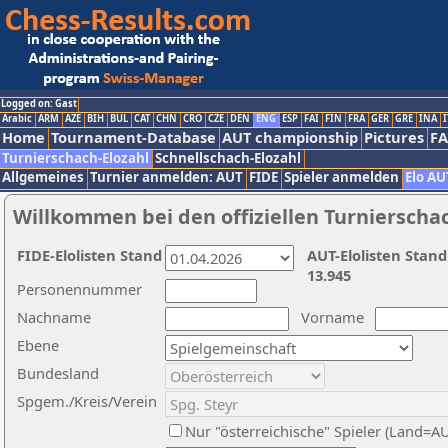
Logged on: Gast
Arabic
ARM
AZE
BIH
BUL
CAT
CHN
CRO
CZE
DEN
ENG
ESP
FAI
FIN
FRA
GER
GRE
INA
I
Home
Tournament-Database
AUT championship
Pictures
F
Turnierschach-Elozahl
Schnellschach-Elozahl
Allgemeines
Turnier anmelden: AUT
FIDE
Spieler anmelden
Elo AU
Willkommen bei den offiziellen Turnierscha
FIDE-Elolisten Stand
AUT-Elolisten Stand
13.945
Personennummer
Nachname
Vorname
Ebene
Bundesland
Spgem./Kreis/Verein
Nur "österreichische" Spieler (Land=A