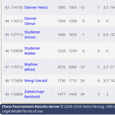
43
114193
Steiner Heinz
1895
1905
-10
7
3,5
19
Steiner
44
114212
1509
1509
0
0
0
Otmar
Studener
45
127713
1846
1853
-7
2
0,5
18
Simon
Studener
46
130836
1234
1234
0
0
0
Walter
Wallner
47
115712
2076
2086
-10
5
2,5
21
Alfred
48
115898
Weigl Gerald
1736
1710
26
6
3,5
18
Ziebermayr
49
116800
-
1477
1443
34
3
2
Berthold
Chess-Tournament-Results-Server
© 2006-2026 Heinz Herzog
, CMS-
Legal details/Terms of use