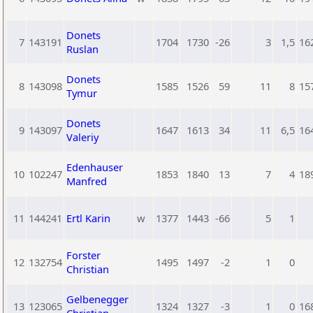
Donets
7
143191
1704
1730
-26
3
1,5
16
Ruslan
Donets
8
143098
1585
1526
59
11
8
15
Tymur
Donets
9
143097
1647
1613
34
11
6,5
16
Valeriy
Edenhauser
10
102247
1853
1840
13
7
4
18
Manfred
11
144241
Ertl Karin
w
1377
1443
-66
5
1
Forster
12
132754
1495
1497
-2
1
0
Christian
Gelbenegger
13
123065
1324
1327
-3
1
0
16