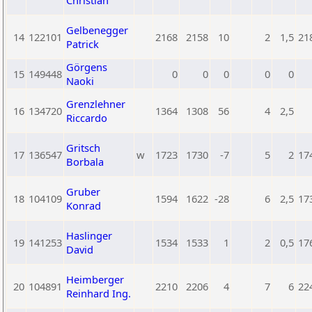
Christian
Gelbenegger
14
122101
2168
2158
10
2
1,5
21
Patrick
Görgens
15
149448
0
0
0
0
0
Naoki
Grenzlehner
16
134720
1364
1308
56
4
2,5
Riccardo
Gritsch
17
136547
w
1723
1730
-7
5
2
17
Borbala
Gruber
18
104109
1594
1622
-28
6
2,5
17
Konrad
Haslinger
19
141253
1534
1533
1
2
0,5
17
David
Heimberger
20
104891
2210
2206
4
7
6
22
Reinhard Ing.