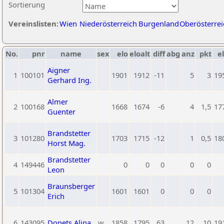
Sortierung
Vereinslisten:
Wien
Niederösterreich
Burgenland
Oberösterrei
No.
pnr
name
sex
elo
eloalt
diff
abg
anz
pkt
el
Aigner
1
100101
1901
1912
-11
5
3
19
Gerhard Ing.
Almer
2
100168
1668
1674
-6
4
1,5
17
Guenter
Brandstetter
3
101280
1703
1715
-12
1
0,5
18
Horst Mag.
Brandstetter
4
149446
0
0
0
0
0
Leon
Braunsberger
5
101304
1601
1601
0
0
0
Erich
6
143095
Donets Alina
w
1858
1795
63
12
10
19