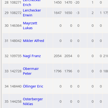
28
108271
1450
1470
-20
1
0
Erich
Lerchecker
29
108272
1647
1650
-3
2
1
17
Erwin
Mayrzett
30
146364
0
0
0
0
0
Lukas
31
148042
Mikler Alfred
0
0
0
0
0
32
109735
Nagl Franz
2054
2054
0
0
0
21
Obermair
33
142728
1796
1796
0
0
0
18
Peter
34
148440
Öllinger Eric
0
0
0
0
0
Osterberger
35
144258
0
0
0
0
0
Niklas