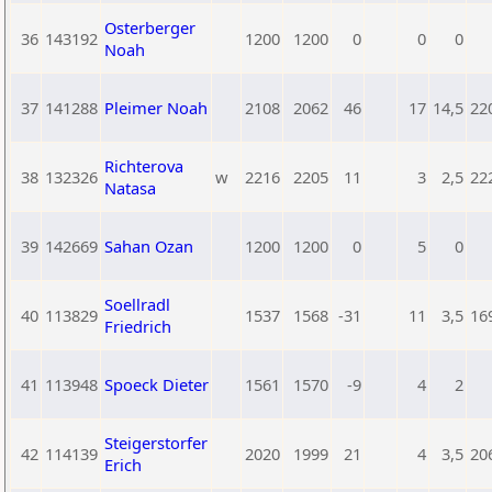
Osterberger
36
143192
1200
1200
0
0
0
Noah
37
141288
Pleimer Noah
2108
2062
46
17
14,5
22
Richterova
38
132326
w
2216
2205
11
3
2,5
22
Natasa
39
142669
Sahan Ozan
1200
1200
0
5
0
Soellradl
40
113829
1537
1568
-31
11
3,5
16
Friedrich
41
113948
Spoeck Dieter
1561
1570
-9
4
2
Steigerstorfer
42
114139
2020
1999
21
4
3,5
20
Erich