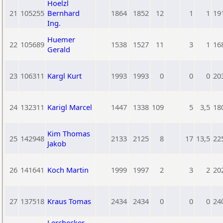
Hoelzl
21
105255
Bernhard
1864
1852
12
1
1
19
Ing.
Huemer
22
105689
1538
1527
11
3
1
16
Gerald
23
106311
Kargl Kurt
1993
1993
0
0
0
20
24
132311
Karigl Marcel
1447
1338
109
5
3,5
18
Kim Thomas
25
142948
2133
2125
8
17
13,5
22
Jakob
26
141641
Koch Martin
1999
1997
2
3
2
20
27
137518
Kraus Tomas
2434
2434
0
0
0
24
Lerchecker