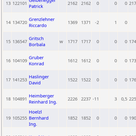
Gelbenegger
13
122101
2162
2162
0
0
0
21
Patrick
Grenzlehner
14
134720
1369
1371
-2
1
0
Riccardo
Gritsch
15
136547
w
1717
1717
0
0
0
17
Borbala
Gruber
16
104109
1612
1612
0
0
0
17
Konrad
Haslinger
17
141253
1522
1522
0
0
0
17
David
Heimberger
18
104891
2226
2237
-11
3
0,5
22
Reinhard Ing.
Hoelzl
19
105255
Bernhard
1852
1852
0
0
0
19
Ing.