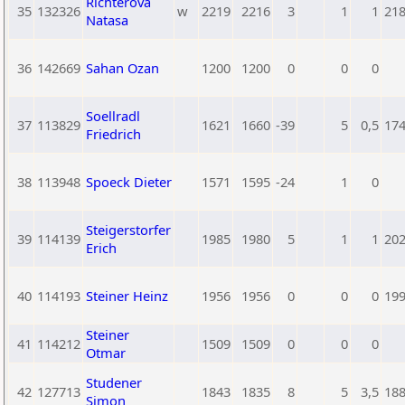
Richterova
35
132326
w
2219
2216
3
1
1
21
Natasa
36
142669
Sahan Ozan
1200
1200
0
0
0
Soellradl
37
113829
1621
1660
-39
5
0,5
17
Friedrich
38
113948
Spoeck Dieter
1571
1595
-24
1
0
Steigerstorfer
39
114139
1985
1980
5
1
1
20
Erich
40
114193
Steiner Heinz
1956
1956
0
0
0
19
Steiner
41
114212
1509
1509
0
0
0
Otmar
Studener
42
127713
1843
1835
8
5
3,5
18
Simon