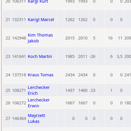
20
106311
Kargl Kurt
1993
1993
0
0
0
20
21
132311
Karigl Marcel
1262
1262
0
0
0
Kim Thomas
22
142948
2015
2010
5
16
11
20
Jakob
23
141641
Koch Martin
1985
2011
-26
6
3,5
20
24
137518
Kraus Tomas
2434
2434
0
0
0
24
Lerchecker
25
108271
1437
1460
-23
1
0
Erich
Lerchecker
26
108272
1667
1667
0
0
0
18
Erwin
Mayrzett
27
146364
0
0
0
0
0
Lukas