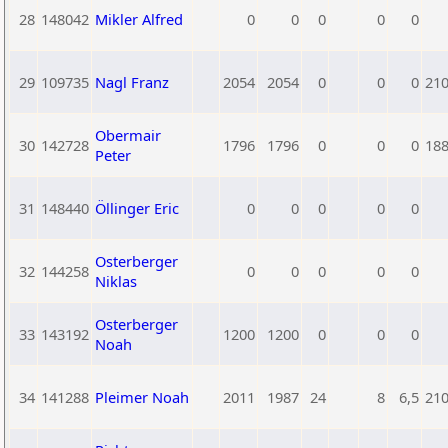
28
148042
Mikler Alfred
0
0
0
0
0
29
109735
Nagl Franz
2054
2054
0
0
0
21
Obermair
30
142728
1796
1796
0
0
0
18
Peter
31
148440
Öllinger Eric
0
0
0
0
0
Osterberger
32
144258
0
0
0
0
0
Niklas
Osterberger
33
143192
1200
1200
0
0
0
Noah
34
141288
Pleimer Noah
2011
1987
24
8
6,5
21