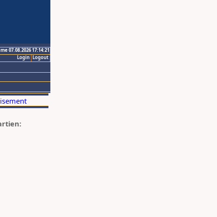
ime 07.08.2026 17:14:21
Login
Logout
artien: