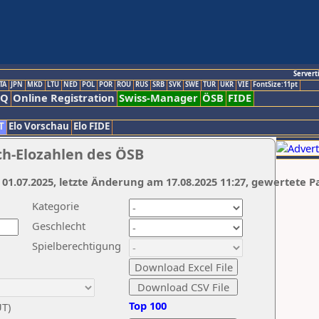
Servert
TA
JPN
MKD
LTU
NED
POL
POR
ROU
RUS
SRB
SVK
SWE
TUR
UKR
VIE
FontSize:11pt
AQ
Online Registration
Swiss-Manager
ÖSB
FIDE
T
Elo Vorschau
Elo FIDE
ch-Elozahlen des ÖSB
 01.07.2025, letzte Änderung am 17.08.2025 11:27, gewertete P
Kategorie
Geschlecht
Spielberechtigung
Top 100
UT)