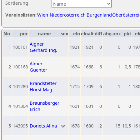
Sortierung
Vereinslisten:
Wien
Niederösterreich
Burgenland
Oberösterrei
No.
pnr
name
sex
elo
eloalt
diff
abg
anz
pkt
el
Aigner
1
100101
1921
1921
0
0
0
19
Gerhard Ing.
Almer
2
100168
1674
1668
6
1
0,5
17
Guenter
Brandstetter
3
101280
1715
1709
6
1
1
18
Horst Mag.
Braunsberger
4
101304
1601
1601
0
0
0
Erich
5
143095
Donets Alina
w
1678
1680
-2
15
10,5
16