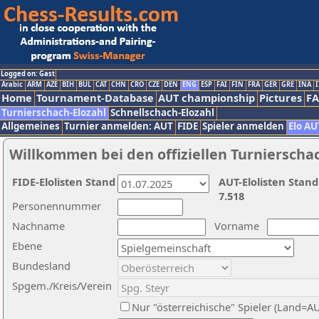
Logged on: Gast
Arabic
ARM
AZE
BIH
BUL
CAT
CHN
CRO
CZE
DEN
ENG
ESP
FAI
FIN
FRA
GER
GRE
INA
I
Home
Tournament-Database
AUT championship
Pictures
F
Turnierschach-Elozahl
Schnellschach-Elozahl
Allgemeines
Turnier anmelden: AUT
FIDE
Spieler anmelden
Elo AU
Willkommen bei den offiziellen Turnierscha
FIDE-Elolisten Stand
AUT-Elolisten Stand
7.518
Personennummer
Nachname
Vorname
Ebene
Bundesland
Spgem./Kreis/Verein
Nur "österreichische" Spieler (Land=A