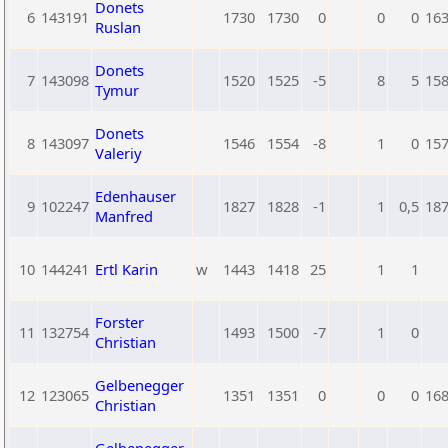
Donets
6
143191
1730
1730
0
0
0
16
Ruslan
Donets
7
143098
1520
1525
-5
8
5
15
Tymur
Donets
8
143097
1546
1554
-8
1
0
15
Valeriy
Edenhauser
9
102247
1827
1828
-1
1
0,5
18
Manfred
10
144241
Ertl Karin
w
1443
1418
25
1
1
Forster
11
132754
1493
1500
-7
1
0
Christian
Gelbenegger
12
123065
1351
1351
0
0
0
16
Christian