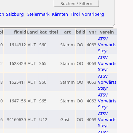
ch
Salzburg
Steiermark
Kärnten
Tirol
Vorarlberg
oi
fideid
Land
kat
titel
art
bdld
vnr
verein
ATSV
70
1614312
AUT
S60
Stamm
OÖ
4063
Vorwärts
Steyr
ATSV
82
1628429
AUT
S65
Stamm
OÖ
4063
Vorwärts
Steyr
ATSV
08
1625411
AUT
S60
Stamm
OÖ
4063
Vorwärts
Steyr
ATSV
0
1647156
AUT
S65
Stamm
OÖ
4063
Vorwärts
Steyr
ATSV
16
34160639
AUT
U12
Gast
OÖ
4063
Vorwärts
Steyr
ATSV