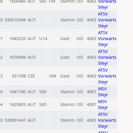
38
1600460
AUT
S65
FM
Stamm
OÖ
4063
Vorwärts
Steyr
ATSV
0
530010349
AUT
Stamm
OÖ
4063
Vorwärts
Steyr
ATSV
91
1683233
AUT
U14
Gast
OÖ
4063
Vorwärts
Steyr
ATSV
02
1676989
AUT
Gast
OÖ
4063
Vorwärts
Steyr
ATSV
12
331708
CZE
GM
Gast
OÖ
4063
Vorwärts
Steyr
MSV
0
1647180
AUT
S65
Stamm
OÖ
4087
Steyr
MSV
04
1629603
AUT
S65
Stamm
OÖ
4087
Steyr
ATSV
0
530001447
AUT
Stamm
OÖ
4063
Vorwärts
Steyr
ATSV