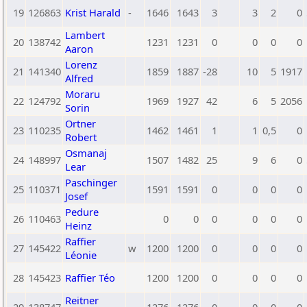
19
126863
Krist Harald
-
1646
1643
3
3
2
0
Lambert
20
138742
1231
1231
0
0
0
0
Aaron
Lorenz
21
141340
1859
1887
-28
10
5
1917
Alfred
Moraru
22
124792
1969
1927
42
6
5
2056
Sorin
Ortner
23
110235
1462
1461
1
1
0,5
0
Robert
Osmanaj
24
148997
1507
1482
25
9
6
0
Lear
Paschinger
25
110371
1591
1591
0
0
0
0
Josef
Pedure
26
110463
0
0
0
0
0
0
Heinz
Raffier
27
145422
w
1200
1200
0
0
0
0
Léonie
28
145423
Raffier Téo
1200
1200
0
0
0
0
Reitner