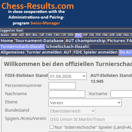
Logged on: Gast
Arabic
ARM
AZE
BIH
BUL
CAT
CHN
CRO
CZE
DEN
ENG
ESP
FAI
FIN
FRA
GER
GRE
INA
I
Home
Tournament-Database
AUT championship
Pictures
F
Turnierschach-Elozahl
Schnellschach-Elozahl
Allgemeines
Turnier anmelden: AUT
FIDE
Spieler anmelden
Elo AU
Willkommen bei den offiziellen Turnierscha
FIDE-Elolisten Stand
AUT-Elolisten Stand
13.945
Personennummer
Nachname
Vorname
Ebene
Bundesland
Spgem./Kreis/Verein
Nur "österreichische" Spieler (Land=A