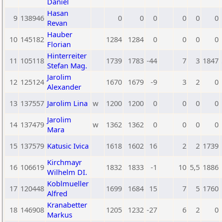
Daniel
Hasan
9
138946
0
0
0
0
0
0
Revan
Hauber
10
145182
1284
1284
0
0
0
0
Florian
Hinterreiter
11
105118
1739
1783
-44
7
3
1847
Stefan Mag.
Jarolim
12
125124
1670
1679
-9
3
2
0
Alexander
13
137557
Jarolim Lina
w
1200
1200
0
0
0
0
Jarolim
14
137479
w
1362
1362
0
0
0
0
Mara
15
137579
Katusic Ivica
1618
1602
16
2
2
1739
Kirchmayr
16
106619
1832
1833
-1
10
5,5
1886
Wilhelm DI.
Koblmueller
17
120448
1699
1684
15
7
5
1760
Alfred
Kranabetter
18
146908
1205
1232
-27
6
2
0
Markus