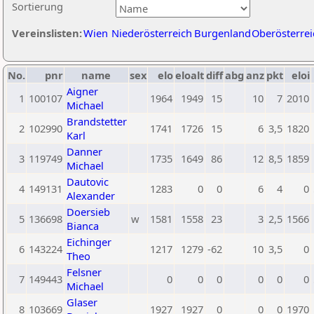
Sortierung
Vereinslisten:
Wien
Niederösterreich
Burgenland
Oberösterrei
No.
pnr
name
sex
elo
eloalt
diff
abg
anz
pkt
eloi
Aigner
1
100107
1964
1949
15
10
7
2010
Michael
Brandstetter
2
102990
1741
1726
15
6
3,5
1820
Karl
Danner
3
119749
1735
1649
86
12
8,5
1859
Michael
Dautovic
4
149131
1283
0
0
6
4
0
Alexander
Doersieb
5
136698
w
1581
1558
23
3
2,5
1566
Bianca
Eichinger
6
143224
1217
1279
-62
10
3,5
0
Theo
Felsner
7
149443
0
0
0
0
0
0
Michael
Glaser
8
103669
1927
1927
0
0
0
1970