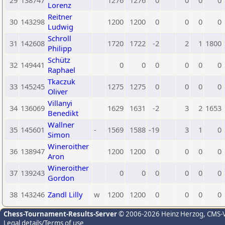
29
138747
1276
1276
0
0
0
0
Lorenz
Reitner
30
143298
1200
1200
0
0
0
0
Ludwig
Schroll
31
142608
1720
1722
-2
2
1
1800
Philipp
Schütz
32
149441
0
0
0
0
0
0
Raphael
Tkaczuk
33
145245
1275
1275
0
0
0
0
Oliver
Villanyi
34
136069
1629
1631
-2
3
2
1653
Benedikt
Wallner
35
145601
-
1569
1588
-19
3
1
0
Simon
Wineroither
36
138947
1200
1200
0
0
0
0
Aron
Wineroither
37
139243
0
0
0
0
0
0
Gordon
38
143246
Zandl Lilly
w
1200
1200
0
0
0
0
Chess-Tournament-Results-Server
© 2006-2026 Heinz Herzog
, CMS-
Legal details/Terms of use