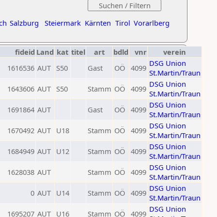
ch
Salzburg
Steiermark
Kärnten
Tirol
Vorarlberg
fideid
Land
kat
titel
art
bdld
vnr
verein
DSG Union
1616536
AUT
S50
Gast
OÖ
4099
St.Martin/Traun
DSG Union
1643606
AUT
S50
Stamm
OÖ
4099
St.Martin/Traun
DSG Union
1691864
AUT
Gast
OÖ
4099
St.Martin/Traun
DSG Union
1670492
AUT
U18
Stamm
OÖ
4099
St.Martin/Traun
DSG Union
1684949
AUT
U12
Stamm
OÖ
4099
St.Martin/Traun
DSG Union
1628038
AUT
Stamm
OÖ
4099
St.Martin/Traun
DSG Union
0
AUT
U14
Stamm
OÖ
4099
St.Martin/Traun
DSG Union
1695207
AUT
U16
Stamm
OÖ
4099