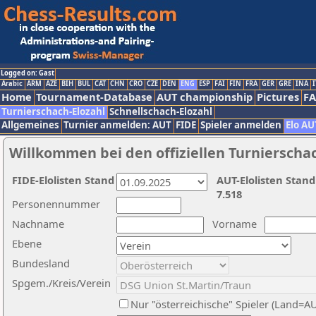
Logged on: Gast
Arabic
ARM
AZE
BIH
BUL
CAT
CHN
CRO
CZE
DEN
ENG
ESP
FAI
FIN
FRA
GER
GRE
INA
I
Home
Tournament-Database
AUT championship
Pictures
F
Turnierschach-Elozahl
Schnellschach-Elozahl
Allgemeines
Turnier anmelden: AUT
FIDE
Spieler anmelden
Elo AU
Willkommen bei den offiziellen Turnierscha
FIDE-Elolisten Stand
AUT-Elolisten Stand
7.518
Personennummer
Nachname
Vorname
Ebene
Bundesland
Spgem./Kreis/Verein
Nur "österreichische" Spieler (Land=A