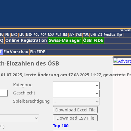
Servert
TA
JPN
MKD
LTU
NED
POL
POR
ROU
RUS
SRB
SVK
SWE
TUR
UKR
VIE
FontSize:11pt
AQ
Online Registration
Swiss-Manager
ÖSB
FIDE
T
Elo Vorschau
Elo FIDE
ch-Elozahlen des ÖSB
 01.07.2025, letzte Änderung am 17.08.2025 11:27, gewertete P
Kategorie
Geschlecht
Spielberechtigung
Top 100
UT)