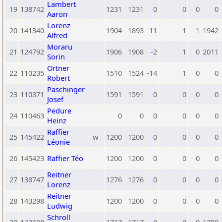
Lambert
19
138742
1231
1231
0
0
0
0
Aaron
Lorenz
20
141340
1904
1893
11
1
1
1942
Alfred
Moraru
21
124792
1906
1908
-2
1
0
2011
Sorin
Ortner
22
110235
1510
1524
-14
1
0
0
Robert
Paschinger
23
110371
1591
1591
0
0
0
0
Josef
Pedure
24
110463
0
0
0
0
0
0
Heinz
Raffier
25
145422
w
1200
1200
0
0
0
0
Léonie
26
145423
Raffier Téo
1200
1200
0
0
0
0
Reitner
27
138747
1276
1276
0
0
0
0
Lorenz
Reitner
28
143298
1200
1200
0
0
0
0
Ludwig
Schroll