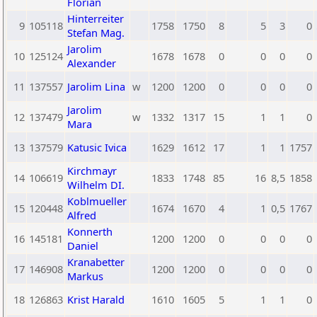
Florian
Hinterreiter
9
105118
1758
1750
8
5
3
0
Stefan Mag.
Jarolim
10
125124
1678
1678
0
0
0
0
Alexander
11
137557
Jarolim Lina
w
1200
1200
0
0
0
0
Jarolim
12
137479
w
1332
1317
15
1
1
0
Mara
13
137579
Katusic Ivica
1629
1612
17
1
1
1757
Kirchmayr
14
106619
1833
1748
85
16
8,5
1858
Wilhelm DI.
Koblmueller
15
120448
1674
1670
4
1
0,5
1767
Alfred
Konnerth
16
145181
1200
1200
0
0
0
0
Daniel
Kranabetter
17
146908
1200
1200
0
0
0
0
Markus
18
126863
Krist Harald
1610
1605
5
1
1
0