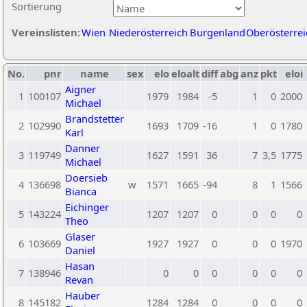
Sortierung
Vereinslisten:
Wien
Niederösterreich
Burgenland
Oberösterrei
No.
pnr
name
sex
elo
eloalt
diff
abg
anz
pkt
eloi
Aigner
1
100107
1979
1984
-5
1
0
2000
Michael
Brandstetter
2
102990
1693
1709
-16
1
0
1780
Karl
Danner
3
119749
1627
1591
36
7
3,5
1775
Michael
Doersieb
4
136698
w
1571
1665
-94
8
1
1566
Bianca
Eichinger
5
143224
1207
1207
0
0
0
0
Theo
Glaser
6
103669
1927
1927
0
0
0
1970
Daniel
Hasan
7
138946
0
0
0
0
0
0
Revan
Hauber
8
145182
1284
1284
0
0
0
0