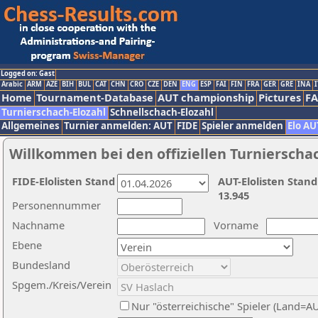
Logged on: Gast
Arabic
ARM
AZE
BIH
BUL
CAT
CHN
CRO
CZE
DEN
ENG
ESP
FAI
FIN
FRA
GER
GRE
INA
I
Home
Tournament-Database
AUT championship
Pictures
F
Turnierschach-Elozahl
Schnellschach-Elozahl
Allgemeines
Turnier anmelden: AUT
FIDE
Spieler anmelden
Elo AU
Willkommen bei den offiziellen Turnierscha
FIDE-Elolisten Stand
AUT-Elolisten Stand
13.945
Personennummer
Nachname
Vorname
Ebene
Bundesland
Spgem./Kreis/Verein
Nur "österreichische" Spieler (Land=A