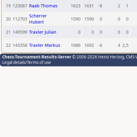
19
123087
Raab Thomas
1623
1631
-8
2
1
Scherrer
20
112703
1590
1590
0
0
0
Hubert
21
149599
Traxler Julian
0
0
0
0
0
22
143358
Traxler Markus
1686
1692
-6
4
2,5
Chess-Tournament-Results-Server
© 2006-2026 Heinz Herzog
, CMS-
Legal details/Terms of use