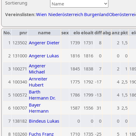
Sortierung
Vereinslisten:
Wien
Niederösterreich
Burgenland
Oberösterrei
No.
pnr
name
sex
elo
eloalt
diff
abg
anz
pkt
el
1
123502
Angerer Dieter
1739
1731
8
2
1,5
2
131000
Angerer Lukas
1816
1816
0
0
0
Angerer
3
100271
1845
1838
7
2
1
18
Michael
Arnreiter
4
100340
1775
1792
-17
4
2,5
19
Hubert
Barth
5
100572
1786
1799
-13
4
1,5
18
Hermann Dr.
Bayer
6
100707
1587
1556
31
3
2,5
Hermann
7
138182
Bindeus Lukas
0
0
0
0
0
8
103260
Fuchs Franz
1710
1735
-25
5
1
18