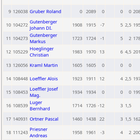
9
126038
Gruber Roland
0
2089
0
0
0
20
Gutenberger
10
104272
1908
1915
-7
5
2,5
19
Johann DI.
Gutenberger
11
104273
1723
1724
-1
5
2
17
Markus
Hoeglinger
12
105229
1983
1970
13
6
4,5
20
Christian
13
126056
Kraml Martin
1605
1605
0
0
0
14
108448
Loeffler Alois
1923
1911
12
4
2,5
19
Loeffler Josef
15
108453
1934
1934
0
0
0
19
Mag.
Luger
16
108539
1714
1726
-12
3
1,5
Bernhard
17
140931
Ortner Pascal
1460
1438
22
3
1,5
16
Priesner
18
111243
1958
1961
-3
4
2
20
Andreas