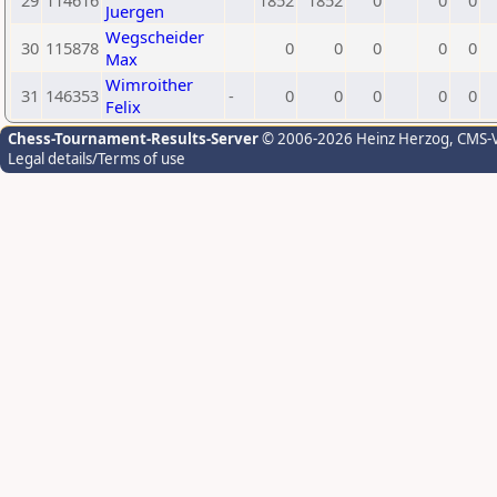
29
114616
1852
1852
0
0
0
Juergen
Wegscheider
30
115878
0
0
0
0
0
Max
Wimroither
31
146353
-
0
0
0
0
0
Felix
Chess-Tournament-Results-Server
© 2006-2026 Heinz Herzog
, CMS-
Legal details/Terms of use