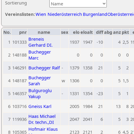
Sortierung
Vereinslisten:
Wien
Niederösterreich
Burgenland
Oberösterrei
No.
pnr
name
sex
elo
eloalt
diff
abg
anz
pkt
Breneis
1
101333
1937
1947
-10
4
2,5
1
Gerhard DI.
Buchegger
2
148188
0
0
0
0
0
Marc
3
146291
Buchegger Ralf
-
1379
1358
21
5
2
Buchegger
4
148187
w
1306
0
0
5
1,5
Sarah
Bulguroglu
5
146357
-
1331
1354
-23
5
1
Yakup
6
103716
Gneiss Karl
2005
1984
21
13
8
2
Haas Michael
7
119936
2047
2041
6
5
3
2
Dr. techn.,DI
Hofmair Klaus
8
105365
2123
2121
2
6
4,5
2