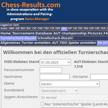
Logged on: Gast
Arabic
ARM
AZE
BIH
BUL
CAT
CHN
CRO
CZE
DEN
ENG
ESP
FAI
FIN
FRA
GER
GRE
INA
I
Home
Tournament-Database
AUT championship
Pictures
F
Turnierschach-Elozahl
Schnellschach-Elozahl
Allgemeines
Turnier anmelden: AUT
FIDE
Spieler anmelden
Elo AU
Willkommen bei den offiziellen Turnierscha
FIDE-Elolisten Stand
AUT-Elolisten Stand
7.518
Personennummer
Nachname
Vorname
Ebene
Bundesland
Spgem./Kreis/Verein
Nur "österreichische" Spieler (Land=A