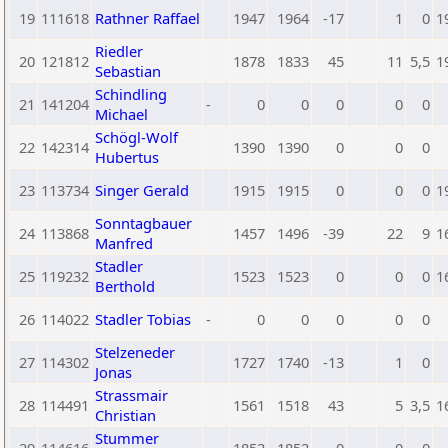
19
111618
Rathner Raffael
1947
1964
-17
1
0
1
Riedler
20
121812
1878
1833
45
11
5,5
1
Sebastian
Schindling
21
141204
-
0
0
0
0
0
Michael
Schögl-Wolf
22
142314
1390
1390
0
0
0
Hubertus
23
113734
Singer Gerald
1915
1915
0
0
0
1
Sonntagbauer
24
113868
1457
1496
-39
22
9
1
Manfred
Stadler
25
119232
1523
1523
0
0
0
1
Berthold
26
114022
Stadler Tobias
-
0
0
0
0
0
Stelzeneder
27
114302
1727
1740
-13
1
0
Jonas
Strassmair
28
114491
1561
1518
43
5
3,5
1
Christian
Stummer