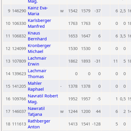
Mag.
Kainz Eva-
9
146290
w
1542
1579
-37
6
2,5
1
Maria
Karlsberger
10
106330
1763
1763
0
0
0
1
Manfred
Knaus
11
106832
1653
1647
6
6
3,5
1
Bernhard
Kronberger
12
124099
1530
1530
0
0
0
Michael
Lachmair
13
107809
1862
1893
-31
11
5
1
Erwin
Lachmair
14
139623
0
0
0
0
0
Thomas
Mahler
15
141205
-
1378
1378
0
0
0
Raphael
Navratil Robert
16
109766
1952
1957
-5
1
0,5
1
Mag.
Nawratil
17
146037
w
1244
1200
44
6
2
1
Tatjana
Rathberger
18
111613
1413
1541
-128
5
0
Anton