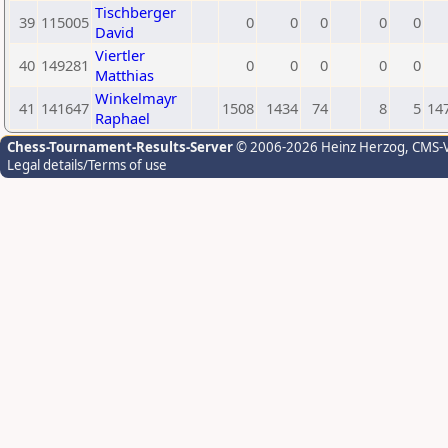
Tischberger
39
115005
0
0
0
0
0
David
Viertler
40
149281
0
0
0
0
0
Matthias
Winkelmayr
41
141647
1508
1434
74
8
5
14
Raphael
Chess-Tournament-Results-Server
© 2006-2026 Heinz Herzog
, CMS-
Legal details/Terms of use