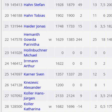
19
145413
Hahn Stefan
1928
1879
49
13
7,5
20
20
146188
Hahn Tobias
1902
1900
2
11
6
20
21
131944
Haider Jonas
1748
1733
15
6
3,5
18
Hemanth
22
147578
Gowda
w
1629
1385
244
25
18
14
Parinitha
Hollnbuchner
23
141026
0
0
0
0
0
Michael
Irrmann
24
146412
1622
0
0
5
2
Arthur
25
147697
Karner Sven
1357
1337
20
12
5
Knezevic
26
147128
1200
0
0
8
1
Alexander
Koller Hans-
27
107092
2133
2124
9
4
3,5
21
Jürgen
Koller
28
128500
w
1682
1696
-14
2
0,5
17
Katharina