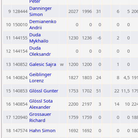
Peter
Danninger
9
128444
2027
1996
31
6
5
20
Simon
Demianenko
10
150010
0
0
0
0
0
Andrii
Duda
11
144155
1230
1236
-6
2
0
Mykhailo
Duda
12
144154
0
0
0
0
0
Oleksandr
13
140852
Galesic Sajra
w
1200
1200
0
1
0
Geiblinger
14
140824
1827
1803
24
8
4,5
19
Lorenz
15
140853
Glössl Gunter
1753
1702
51
22
11,5
17
Glössl Sota
16
140854
2200
2197
3
14
10
22
Alexander
Grossauer
17
120940
1759
1759
0
0
0
18
Richard
18
147574
Hahn Simon
1692
1692
0
0
0
18