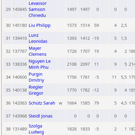
Levassor
29
145845
Samson
1497
1497
0
0
0
Chinedu
30
145180
Liu Philipp
1573
1514
59
4
2,5
Lunz
31
139410
1393
1412
-19
5
1,5
Leonidas
Mayer
32
137767
1726
1707
19
4
2
18
Clemens
Nguyen Le
33
138336
2108
2097
11
9
5
21
Minh Phu
Purgin
34
140600
1756
1761
-5
11
5,5
17
Dmitriy
Riegler
35
140138
1770
1782
-12
9
4
18
Gregor
36
142063
Schütz Sarah
w
1664
1585
79
5
4,5
17
37
143968
Steidl Jonas
0
0
0
0
0
Szolga
38
131489
1828
1833
-5
2
1
18
Ludwig