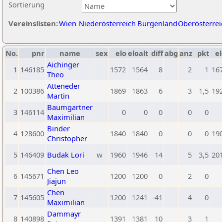
Sortierung
Vereinslisten:
Wien
Niederösterreich
Burgenland
Oberösterrei
No.
pnr
name
sex
elo
eloalt
diff
abg
anz
pkt
el
Aichinger
1
146185
1572
1564
8
2
1
16
Theo
Atteneder
2
100386
1869
1863
6
3
1,5
19
Martin
Baumgartner
3
146114
0
0
0
0
0
Maximilian
Binder
4
128600
1840
1840
0
0
0
19
Christopher
5
146409
Budak Lori
w
1960
1946
14
5
3,5
20
Chen Leo
6
145671
1200
1200
0
2
0
Jiajun
Chen
7
145605
1200
1241
-41
4
0
Maximilian
Dammayr
8
140898
1391
1381
10
3
1