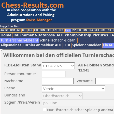
Logged on: Gast
Arabic
ARM
AZE
BIH
BUL
CAT
CHN
CRO
CZE
DEN
ENG
ESP
FAI
FIN
FRA
GER
GRE
INA
I
Home
Tournament-Database
AUT championship
Pictures
F
Turnierschach-Elozahl
Schnellschach-Elozahl
Allgemeines
Turnier anmelden: AUT
FIDE
Spieler anmelden
Elo AU
Willkommen bei den offiziellen Turnierscha
FIDE-Elolisten Stand
AUT-Elolisten Stand
13.945
Personennummer
Nachname
Vorname
Ebene
Bundesland
Spgem./Kreis/Verein
Nur "österreichische" Spieler (Land=A