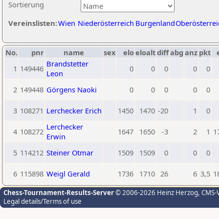
Sortierung
Vereinslisten:
Wien
Niederösterreich
Burgenland
Oberösterrei
No.
pnr
name
sex
elo
eloalt
diff
abg
anz
pkt
Brandstetter
1
149446
0
0
0
0
0
Leon
2
149448
Görgens Naoki
0
0
0
0
0
3
108271
Lerchecker Erich
1450
1470
-20
1
0
Lerchecker
4
108272
1647
1650
-3
2
1
1
Erwin
5
114212
Steiner Otmar
1509
1509
0
0
0
6
115898
Weigl Gerald
1736
1710
26
6
3,5
1
Chess-Tournament-Results-Server
© 2006-2026 Heinz Herzog
, CMS-
Legal details/Terms of use