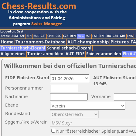
Logged on: Gast
Arabic
ARM
AZE
BIH
BUL
CAT
CHN
CRO
CZE
DEN
ENG
ESP
FAI
FIN
FRA
GER
GRE
INA
I
Home
Tournament-Database
AUT championship
Pictures
F
Turnierschach-Elozahl
Schnellschach-Elozahl
Allgemeines
Turnier anmelden: AUT
FIDE
Spieler anmelden
Elo AU
Willkommen bei den offiziellen Turnierscha
FIDE-Elolisten Stand
AUT-Elolisten Stand
13.945
Personennummer
Nachname
Vorname
Ebene
Bundesland
Spgem./Kreis/Verein
Nur "österreichische" Spieler (Land=A