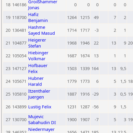
Groißhammer
18
146186
0
0
0
0
0
Jonas
Hafiz
19
118700
1264
1215
49
7
2
Benjamin
Hashme
20
136481
1714
1717
-3
2
1
Sayed Masud
Heigerer
21
104877
1968
1946
22
13
9
20
Stefan
Hiebinger
22
105054
1687
1674
13
1
1
Volkmar
Hofbauer
23
147127
1503
1339
164
13
9,5
Felix
Hubner
24
105671
1779
1773
6
5
1,5
18
Harald
Itzenthaler
25
105810
1887
1916
-29
3
0,5
19
Juergen
26
143899
Lustig Felix
1231
1287
-56
9
1,5
Mujevic
27
130700
1900
1907
-7
5
3
19
Sabahudin DI
Niedermayer
28
146352
1656
1471
185
13
12,5