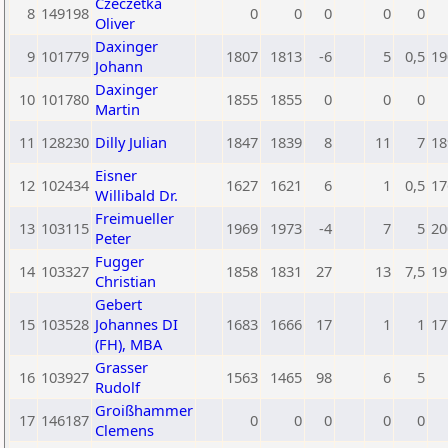
Czeczetka
8
149198
0
0
0
0
0
Oliver
Daxinger
9
101779
1807
1813
-6
5
0,5
19
Johann
Daxinger
10
101780
1855
1855
0
0
0
Martin
11
128230
Dilly Julian
1847
1839
8
11
7
18
Eisner
12
102434
1627
1621
6
1
0,5
17
Willibald Dr.
Freimueller
13
103115
1969
1973
-4
7
5
20
Peter
Fugger
14
103327
1858
1831
27
13
7,5
19
Christian
Gebert
15
103528
Johannes DI
1683
1666
17
1
1
17
(FH), MBA
Grasser
16
103927
1563
1465
98
6
5
Rudolf
Groißhammer
17
146187
0
0
0
0
0
Clemens