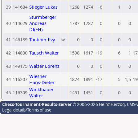
39
141684
Stieger Lukas
1268
1274
-6
1
0
Sturmberger
40
114629
Andreas
1787
1787
0
0
0
DI(FH)
41
146189
Taubner Ilvy
w
0
0
0
0
0
42
114830
Tausch Walter
1598
1617
-19
6
1
17
43
149175
Walzer Lorenz
0
0
0
0
0
Wiesner
44
116207
1874
1891
-17
5
1,5
19
Hans-Dieter
Winklbauer
45
116309
1451
1451
0
0
0
Walter
Chess-Tournament-Results-Server
© 2006-2026 Heinz Herzog
, CMS-
Legal details/Terms of use