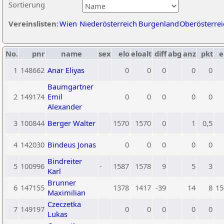
Sortierung
Vereinslisten:
Wien
Niederösterreich
Burgenland
Oberösterrei
No.
pnr
name
sex
elo
eloalt
diff
abg
anz
pkt
e
1
148662
Anar Eliyas
0
0
0
0
0
Baumgartner
2
149174
Emil
0
0
0
0
0
Alexander
3
100844
Berger Walter
1570
1570
0
1
0,5
4
142030
Bindeus Jonas
0
0
0
0
0
Bindreiter
5
100996
-
1587
1578
9
5
3
Karl
Brunner
6
147155
1378
1417
-39
14
8
15
Maximilian
Czeczetka
7
149197
0
0
0
0
0
Lukas