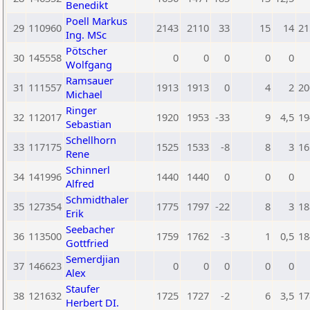
Benedikt
Poell Markus
29
110960
2143
2110
33
15
14
21
Ing. MSc
Pötscher
30
145558
0
0
0
0
0
Wolfgang
Ramsauer
31
111557
1913
1913
0
4
2
20
Michael
Ringer
32
112017
1920
1953
-33
9
4,5
19
Sebastian
Schellhorn
33
117175
1525
1533
-8
8
3
16
Rene
Schinnerl
34
141996
1440
1440
0
0
0
Alfred
Schmidthaler
35
127354
1775
1797
-22
8
3
18
Erik
Seebacher
36
113500
1759
1762
-3
1
0,5
18
Gottfried
Semerdjian
37
146623
0
0
0
0
0
Alex
Staufer
38
121632
1725
1727
-2
6
3,5
17
Herbert DI.