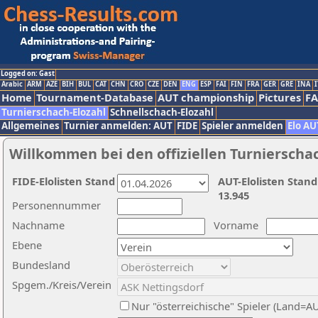
Logged on: Gast
Arabic
ARM
AZE
BIH
BUL
CAT
CHN
CRO
CZE
DEN
ENG
ESP
FAI
FIN
FRA
GER
GRE
INA
I
Home
Tournament-Database
AUT championship
Pictures
F
Turnierschach-Elozahl
Schnellschach-Elozahl
Allgemeines
Turnier anmelden: AUT
FIDE
Spieler anmelden
Elo AU
Willkommen bei den offiziellen Turnierscha
FIDE-Elolisten Stand
AUT-Elolisten Stand
13.945
Personennummer
Nachname
Vorname
Ebene
Bundesland
Spgem./Kreis/Verein
Nur "österreichische" Spieler (Land=A