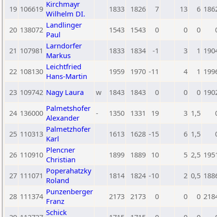
Kirchmayr
19
106619
1833
1826
7
13
6
186
Wilhelm DI.
Landlinger
20
138072
1543
1543
0
0
0
Paul
Larndorfer
21
107981
1833
1834
-1
3
1
190
Markus
Leichtfried
22
108130
1959
1970
-11
4
1
199
Hans-Martin
23
109742
Nagy Laura
w
1843
1843
0
0
0
190
Palmetshofer
24
136000
-
1350
1331
19
3
1,5
Alexander
Palmetzhofer
25
110313
1613
1628
-15
6
1,5
Karl
Plencner
26
110910
1899
1889
10
5
2,5
195
Christian
Poperahatzky
27
111071
1814
1824
-10
2
0,5
188
Roland
Punzenberger
28
111374
2173
2173
0
0
0
218
Franz
Schick