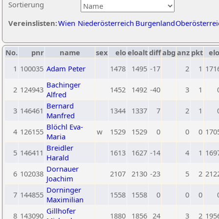
Sortierung
Vereinslisten:
Wien
Niederösterreich
Burgenland
Oberösterrei
No.
pnr
name
sex
elo
eloalt
diff
abg
anz
pkt
elo
1
100035
Adam Peter
1478
1495
-17
2
1
171
Bachinger
2
124943
1452
1492
-40
3
1
Alfred
Bernard
3
146461
1344
1337
7
2
1
Manfred
Blöchl Eva-
4
126155
w
1529
1529
0
0
0
170
Maria
Breidler
5
146411
1613
1627
-14
4
1
169
Harald
Dornauer
6
102038
2107
2130
-23
5
2
212
Joachim
Dorninger
7
144855
1558
1558
0
0
0
Maximilian
Gillhofer
8
143090
1880
1856
24
3
2
195