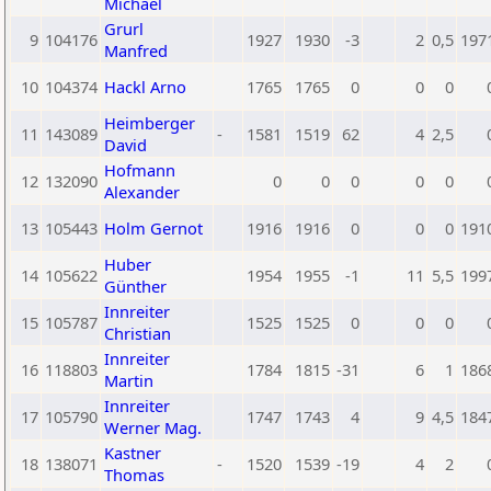
Michael
Grurl
9
104176
1927
1930
-3
2
0,5
197
Manfred
10
104374
Hackl Arno
1765
1765
0
0
0
Heimberger
11
143089
-
1581
1519
62
4
2,5
David
Hofmann
12
132090
0
0
0
0
0
Alexander
13
105443
Holm Gernot
1916
1916
0
0
0
191
Huber
14
105622
1954
1955
-1
11
5,5
199
Günther
Innreiter
15
105787
1525
1525
0
0
0
Christian
Innreiter
16
118803
1784
1815
-31
6
1
186
Martin
Innreiter
17
105790
1747
1743
4
9
4,5
184
Werner Mag.
Kastner
18
138071
-
1520
1539
-19
4
2
Thomas