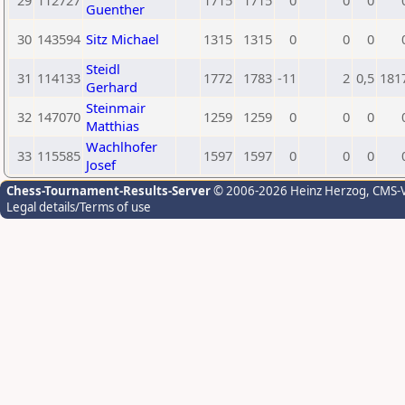
29
112727
1715
1715
0
0
0
Guenther
30
143594
Sitz Michael
1315
1315
0
0
0
Steidl
31
114133
1772
1783
-11
2
0,5
181
Gerhard
Steinmair
32
147070
1259
1259
0
0
0
Matthias
Wachlhofer
33
115585
1597
1597
0
0
0
Josef
Chess-Tournament-Results-Server
© 2006-2026 Heinz Herzog
, CMS-
Legal details/Terms of use