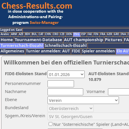
Logged on: Gast
Arabic
ARM
AZE
BIH
BUL
CAT
CHN
CRO
CZE
DEN
ENG
ESP
FAI
FIN
FRA
GER
GRE
INA
I
Home
Tournament-Database
AUT championship
Pictures
F
Turnierschach-Elozahl
Schnellschach-Elozahl
Allgemeines
Turnier anmelden: AUT
FIDE
Spieler anmelden
Elo AU
Willkommen bei den offiziellen Turnierscha
FIDE-Elolisten Stand
AUT-Elolisten Stand
10.879
Personennummer
Nachname
Vorname
Ebene
Bundesland
Spgem./Kreis/Verein
Nur "österreichische" Spieler (Land=A