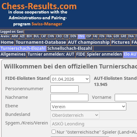
Logged on: Gast
Arabic
ARM
AZE
BIH
BUL
CAT
CHN
CRO
CZE
DEN
ENG
ESP
FAI
FIN
FRA
GER
GRE
INA
I
Home
Tournament-Database
AUT championship
Pictures
F
Turnierschach-Elozahl
Schnellschach-Elozahl
Allgemeines
Turnier anmelden: AUT
FIDE
Spieler anmelden
Elo AU
Willkommen bei den offiziellen Turnierscha
FIDE-Elolisten Stand
AUT-Elolisten Stand
13.945
Personennummer
Nachname
Vorname
Ebene
Bundesland
Spgem./Kreis/Verein
Nur "österreichische" Spieler (Land=A