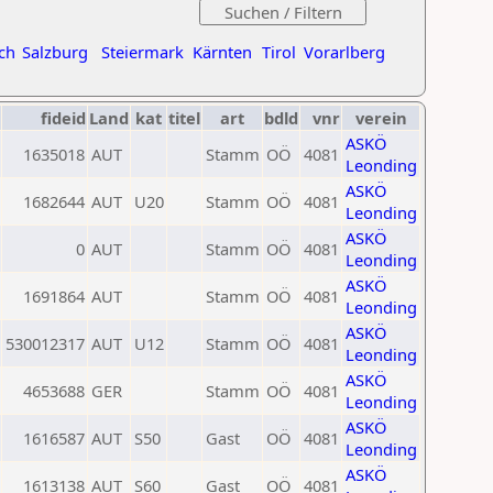
ch
Salzburg
Steiermark
Kärnten
Tirol
Vorarlberg
fideid
Land
kat
titel
art
bdld
vnr
verein
ASKÖ
1635018
AUT
Stamm
OÖ
4081
Leonding
ASKÖ
1682644
AUT
U20
Stamm
OÖ
4081
Leonding
ASKÖ
0
AUT
Stamm
OÖ
4081
Leonding
ASKÖ
1691864
AUT
Stamm
OÖ
4081
Leonding
ASKÖ
530012317
AUT
U12
Stamm
OÖ
4081
Leonding
ASKÖ
4653688
GER
Stamm
OÖ
4081
Leonding
ASKÖ
1616587
AUT
S50
Gast
OÖ
4081
Leonding
ASKÖ
1613138
AUT
S60
Gast
OÖ
4081