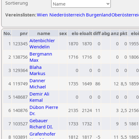
Sortierung
Vereinslisten:
Wien
Niederösterreich
Burgenland
Oberösterrei
No.
pnr
name
sex
elo
eloalt
diff
abg
anz
pkt
eloi
Aitenbichler
1
123345
1870
1870
0
0
0
1955
Wendelin
Bergmann
2
138756
1716
1716
0
0
0
1806
Max
Blaha
3
129364
0
0
0
0
0
0
Markus
Danner
4
119749
1735
1649
86
12
8,5
1859
Michael
Demir Ali
5
148687
0
0
0
0
0
0
Kemal
Dübon Pierre
6
140876
2135
2124
11
3
2,5
2156
Dr.
Gebauer
7
103527
1733
1732
1
9
5
1861
Richard DI.
Grafenhofer
8
103891
1812
1817
-5
11
5,5
1865