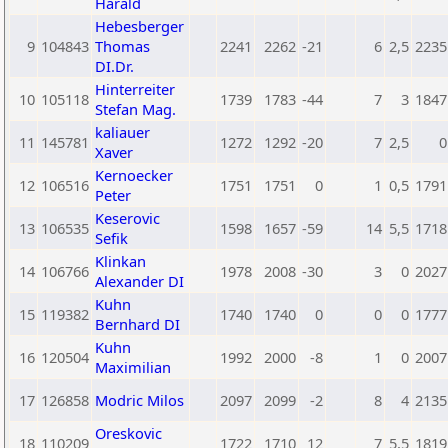
Harald
Hebesberger
9
104843
Thomas
2241
2262
-21
6
2,5
2235
DI.Dr.
Hinterreiter
10
105118
1739
1783
-44
7
3
1847
Stefan Mag.
kaliauer
11
145781
1272
1292
-20
7
2,5
0
Xaver
Kernoecker
12
106516
1751
1751
0
1
0,5
1791
Peter
Keserovic
13
106535
1598
1657
-59
14
5,5
1718
Sefik
Klinkan
14
106766
1978
2008
-30
3
0
2027
Alexander DI
Kuhn
15
119382
1740
1740
0
0
0
1777
Bernhard DI
Kuhn
16
120504
1992
2000
-8
1
0
2007
Maximilian
17
126858
Modric Milos
2097
2099
-2
8
4
2135
Oreskovic
18
110209
1722
1710
12
7
5,5
1819