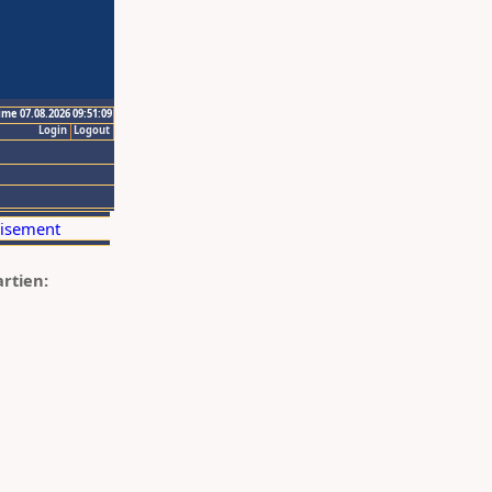
ime 07.08.2026 09:51:09
Login
Logout
artien: