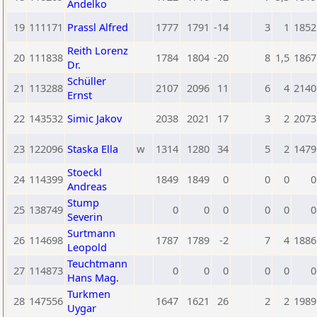
Andelko
19
111171
Prassl Alfred
1777
1791
-14
3
1
1852
Reith Lorenz
20
111838
1784
1804
-20
8
1,5
1867
Dr.
Schüller
21
113288
2107
2096
11
6
4
2140
Ernst
22
143532
Simic Jakov
2038
2021
17
3
2
2073
23
122096
Staska Ella
w
1314
1280
34
5
2
1479
Stoeckl
24
114399
1849
1849
0
0
0
0
Andreas
Stump
25
138749
0
0
0
0
0
0
Severin
Surtmann
26
114698
1787
1789
-2
7
4
1886
Leopold
Teuchtmann
27
114873
0
0
0
0
0
0
Hans Mag.
Turkmen
28
147556
1647
1621
26
2
2
1989
Uygar