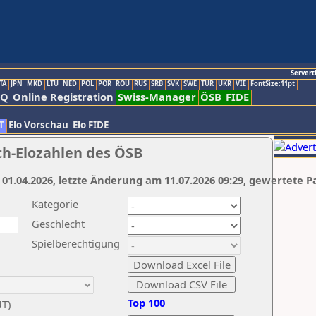
Servert
TA
JPN
MKD
LTU
NED
POL
POR
ROU
RUS
SRB
SVK
SWE
TUR
UKR
VIE
FontSize:11pt
AQ
Online Registration
Swiss-Manager
ÖSB
FIDE
T
Elo Vorschau
Elo FIDE
ch-Elozahlen des ÖSB
 01.04.2026, letzte Änderung am 11.07.2026 09:29, gewertete P
Kategorie
Geschlecht
Spielberechtigung
Top 100
UT)