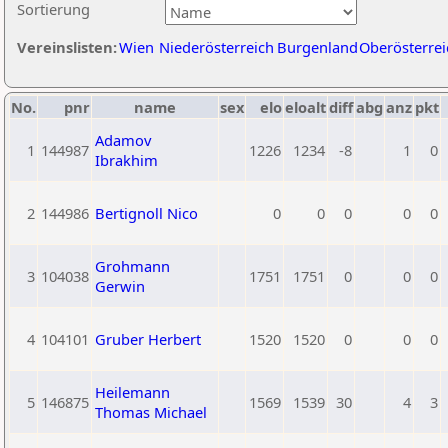
Sortierung
Vereinslisten:
Wien
Niederösterreich
Burgenland
Oberösterrei
No.
pnr
name
sex
elo
eloalt
diff
abg
anz
pkt
Adamov
1
144987
1226
1234
-8
1
0
Ibrakhim
2
144986
Bertignoll Nico
0
0
0
0
0
Grohmann
3
104038
1751
1751
0
0
0
Gerwin
4
104101
Gruber Herbert
1520
1520
0
0
0
Heilemann
5
146875
1569
1539
30
4
3
Thomas Michael