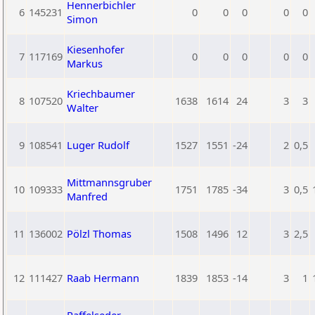
Hennerbichler
6
145231
0
0
0
0
0
Simon
Kiesenhofer
7
117169
0
0
0
0
0
Markus
Kriechbaumer
8
107520
1638
1614
24
3
3
Walter
9
108541
Luger Rudolf
1527
1551
-24
2
0,5
Mittmannsgruber
10
109333
1751
1785
-34
3
0,5
Manfred
11
136002
Pölzl Thomas
1508
1496
12
3
2,5
12
111427
Raab Hermann
1839
1853
-14
3
1