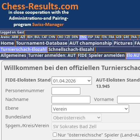
Logged on: Gast
Arabic
ARM
AZE
BIH
BUL
CAT
CHN
CRO
CZE
DEN
ENG
ESP
FAI
FIN
FRA
GER
GRE
INA
I
Home
Tournament-Database
AUT championship
Pictures
F
Turnierschach-Elozahl
Schnellschach-Elozahl
Allgemeines
Turnier anmelden: AUT
FIDE
Spieler anmelden
Elo AU
Willkommen bei den offiziellen Turnierscha
FIDE-Elolisten Stand
AUT-Elolisten Stand
13.945
Personennummer
Nachname
Vorname
Ebene
Bundesland
Spgem./Kreis/Verein
Nur "österreichische" Spieler (Land=A