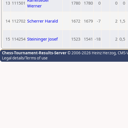
Raffelseder
13
111501
1780
1780
0
0
0
Werner
14
112702
Scherrer Harald
1672
1679
-7
2
1,5
15
114254
Steininger Josef
1523
1541
-18
2
0,5
Chess-Tournament-Results-Server
© 2006-2026 Heinz Herzog
, CMS-
Legal details/Terms of use