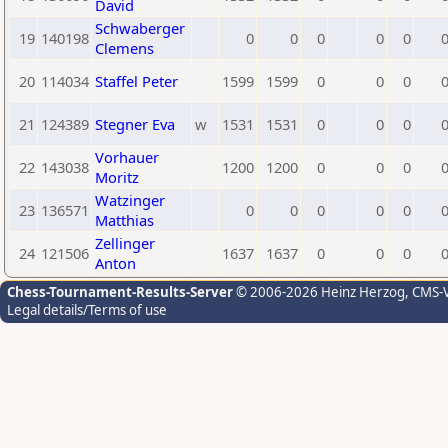
David
Schwaberger
19
140198
0
0
0
0
0
Clemens
20
114034
Staffel Peter
1599
1599
0
0
0
21
124389
Stegner Eva
w
1531
1531
0
0
0
Vorhauer
22
143038
1200
1200
0
0
0
Moritz
Watzinger
23
136571
0
0
0
0
0
Matthias
Zellinger
24
121506
1637
1637
0
0
0
Anton
Chess-Tournament-Results-Server
© 2006-2026 Heinz Herzog
, CMS-
Legal details/Terms of use