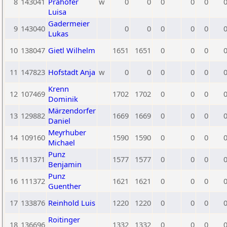
8
143041
Prähofer
w
0
0
0
0
0
Luisa
Gadermeier
9
143040
0
0
0
0
0
Lukas
10
138047
Gietl Wilhelm
1651
1651
0
0
0
11
147823
Hofstadt Anja
w
0
0
0
0
0
Krenn
12
107469
1702
1702
0
0
0
Dominik
Märzendorfer
13
129882
1669
1669
0
0
0
Daniel
Meyrhuber
14
109160
1590
1590
0
0
0
Michael
Punz
15
111371
1577
1577
0
0
0
Benjamin
Punz
16
111372
1621
1621
0
0
0
Guenther
17
133876
Reinhold Luis
1220
1220
0
0
0
Roitinger
18
136696
1332
1332
0
0
0