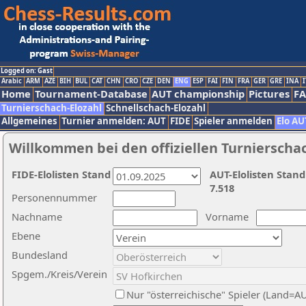
Logged on: Gast
Arabic
ARM
AZE
BIH
BUL
CAT
CHN
CRO
CZE
DEN
ENG
ESP
FAI
FIN
FRA
GER
GRE
INA
I
Home
Tournament-Database
AUT championship
Pictures
F
Turnierschach-Elozahl
Schnellschach-Elozahl
Allgemeines
Turnier anmelden: AUT
FIDE
Spieler anmelden
Elo AU
Willkommen bei den offiziellen Turnierscha
FIDE-Elolisten Stand
AUT-Elolisten Stand
7.518
Personennummer
Nachname
Vorname
Ebene
Bundesland
Spgem./Kreis/Verein
Nur "österreichische" Spieler (Land=A