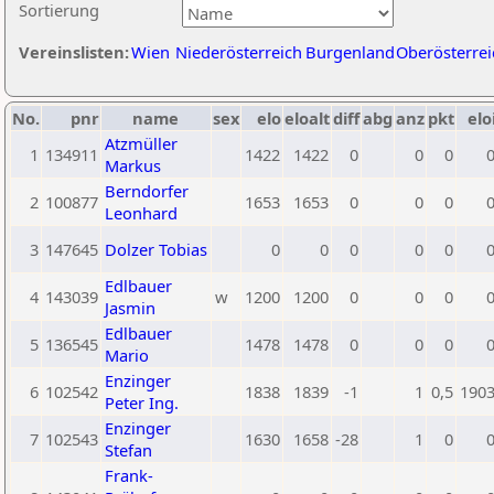
Sortierung
Vereinslisten:
Wien
Niederösterreich
Burgenland
Oberösterrei
No.
pnr
name
sex
elo
eloalt
diff
abg
anz
pkt
elo
Atzmüller
1
134911
1422
1422
0
0
0
Markus
Berndorfer
2
100877
1653
1653
0
0
0
Leonhard
3
147645
Dolzer Tobias
0
0
0
0
0
Edlbauer
4
143039
w
1200
1200
0
0
0
Jasmin
Edlbauer
5
136545
1478
1478
0
0
0
Mario
Enzinger
6
102542
1838
1839
-1
1
0,5
190
Peter Ing.
Enzinger
7
102543
1630
1658
-28
1
0
Stefan
Frank-