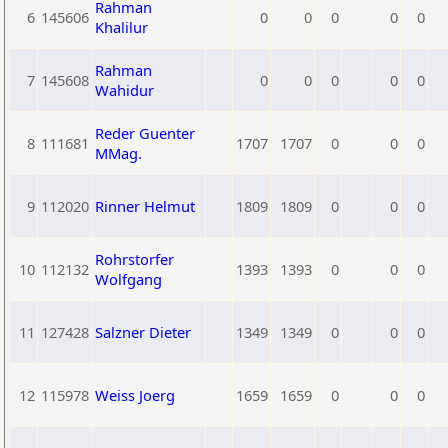
Rahman
6
145606
0
0
0
0
0
Khalilur
Rahman
7
145608
0
0
0
0
0
Wahidur
Reder Guenter
8
111681
1707
1707
0
0
0
MMag.
9
112020
Rinner Helmut
1809
1809
0
0
0
Rohrstorfer
10
112132
1393
1393
0
0
0
Wolfgang
11
127428
Salzner Dieter
1349
1349
0
0
0
12
115978
Weiss Joerg
1659
1659
0
0
0