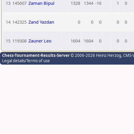
13
145607
Zaman Bipul
1328
1344
-16
1
0
14
142325
Zand Yazdan
0
0
0
0
0
15
119308
Zauner Leo
1604
1604
0
0
0
Chess-Tournament-Results-Server
© 2006-2026 Heinz Herzog
, CMS-
Legal details/Terms of use