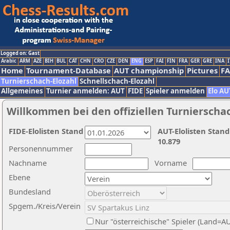
Logged on: Gast
Arabic
ARM
AZE
BIH
BUL
CAT
CHN
CRO
CZE
DEN
ENG
ESP
FAI
FIN
FRA
GER
GRE
INA
I
Home
Tournament-Database
AUT championship
Pictures
F
Turnierschach-Elozahl
Schnellschach-Elozahl
Allgemeines
Turnier anmelden: AUT
FIDE
Spieler anmelden
Elo AU
Willkommen bei den offiziellen Turnierscha
FIDE-Elolisten Stand
AUT-Elolisten Stand
10.879
Personennummer
Nachname
Vorname
Ebene
Bundesland
Spgem./Kreis/Verein
Nur "österreichische" Spieler (Land=A