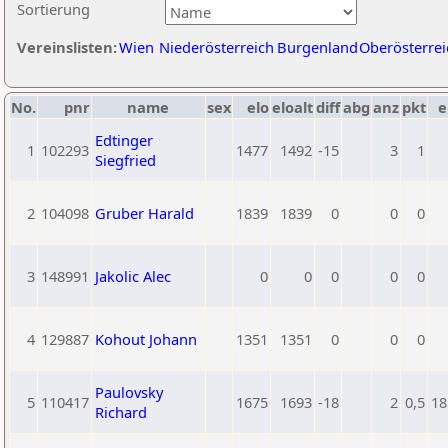
Sortierung
Vereinslisten:
Wien
Niederösterreich
Burgenland
Oberösterrei
No.
pnr
name
sex
elo
eloalt
diff
abg
anz
pkt
e
Edtinger
1
102293
1477
1492
-15
3
1
Siegfried
2
104098
Gruber Harald
1839
1839
0
0
0
3
148991
Jakolic Alec
0
0
0
0
0
4
129887
Kohout Johann
1351
1351
0
0
0
Paulovsky
5
110417
1675
1693
-18
2
0,5
18
Richard