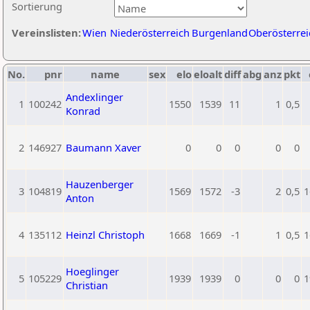
Sortierung
Vereinslisten:
Wien
Niederösterreich
Burgenland
Oberösterrei
No.
pnr
name
sex
elo
eloalt
diff
abg
anz
pkt
Andexlinger
1
100242
1550
1539
11
1
0,5
Konrad
2
146927
Baumann Xaver
0
0
0
0
0
Hauzenberger
3
104819
1569
1572
-3
2
0,5
1
Anton
4
135112
Heinzl Christoph
1668
1669
-1
1
0,5
1
Hoeglinger
5
105229
1939
1939
0
0
0
1
Christian