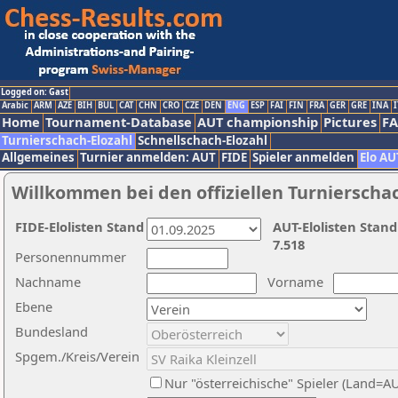
Logged on: Gast
Arabic
ARM
AZE
BIH
BUL
CAT
CHN
CRO
CZE
DEN
ENG
ESP
FAI
FIN
FRA
GER
GRE
INA
I
Home
Tournament-Database
AUT championship
Pictures
F
Turnierschach-Elozahl
Schnellschach-Elozahl
Allgemeines
Turnier anmelden: AUT
FIDE
Spieler anmelden
Elo AU
Willkommen bei den offiziellen Turnierscha
FIDE-Elolisten Stand
AUT-Elolisten Stand
7.518
Personennummer
Nachname
Vorname
Ebene
Bundesland
Spgem./Kreis/Verein
Nur "österreichische" Spieler (Land=A