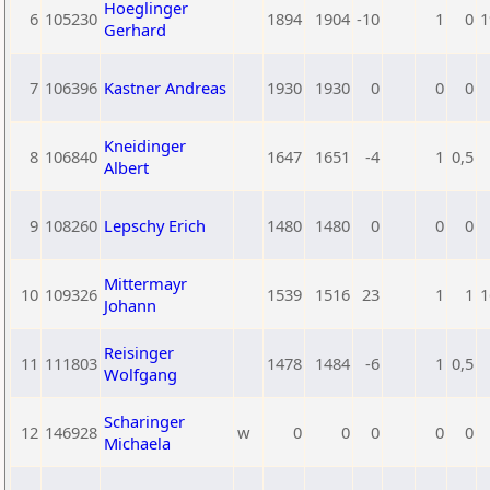
Hoeglinger
6
105230
1894
1904
-10
1
0
1
Gerhard
7
106396
Kastner Andreas
1930
1930
0
0
0
Kneidinger
8
106840
1647
1651
-4
1
0,5
Albert
9
108260
Lepschy Erich
1480
1480
0
0
0
Mittermayr
10
109326
1539
1516
23
1
1
1
Johann
Reisinger
11
111803
1478
1484
-6
1
0,5
Wolfgang
Scharinger
12
146928
w
0
0
0
0
0
Michaela