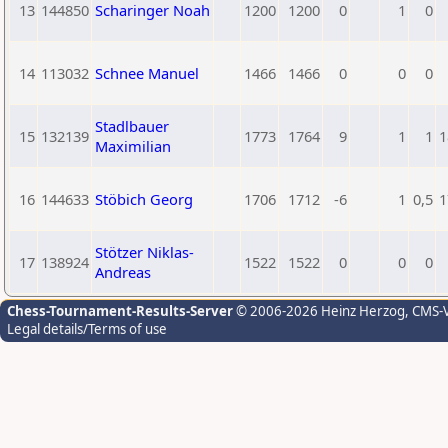
13
144850
Scharinger Noah
1200
1200
0
1
0
14
113032
Schnee Manuel
1466
1466
0
0
0
Stadlbauer
15
132139
1773
1764
9
1
1
1
Maximilian
16
144633
Stöbich Georg
1706
1712
-6
1
0,5
1
Stötzer Niklas-
17
138924
1522
1522
0
0
0
Andreas
Chess-Tournament-Results-Server
© 2006-2026 Heinz Herzog
, CMS-
Legal details/Terms of use