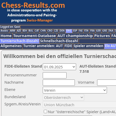
Logged on: Gast
Arabic
ARM
AZE
BIH
BUL
CAT
CHN
CRO
CZE
DEN
ENG
ESP
FAI
FIN
FRA
GER
GRE
INA
I
Home
Tournament-Database
AUT championship
Pictures
F
Turnierschach-Elozahl
Schnellschach-Elozahl
Allgemeines
Turnier anmelden: AUT
FIDE
Spieler anmelden
Elo AU
Willkommen bei den offiziellen Turnierscha
FIDE-Elolisten Stand
AUT-Elolisten Stand
7.518
Personennummer
Nachname
Vorname
Ebene
Bundesland
Spgem./Kreis/Verein
Nur "österreichische" Spieler (Land=A