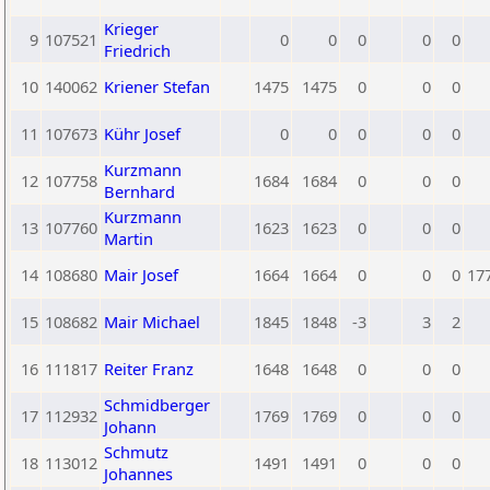
Krieger
9
107521
0
0
0
0
0
Friedrich
10
140062
Kriener Stefan
1475
1475
0
0
0
11
107673
Kühr Josef
0
0
0
0
0
Kurzmann
12
107758
1684
1684
0
0
0
Bernhard
Kurzmann
13
107760
1623
1623
0
0
0
Martin
14
108680
Mair Josef
1664
1664
0
0
0
17
15
108682
Mair Michael
1845
1848
-3
3
2
16
111817
Reiter Franz
1648
1648
0
0
0
Schmidberger
17
112932
1769
1769
0
0
0
Johann
Schmutz
18
113012
1491
1491
0
0
0
Johannes