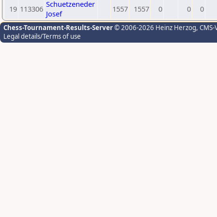
Schuetzeneder
19
113306
1557
1557
0
0
0
Josef
Chess-Tournament-Results-Server
© 2006-2026 Heinz Herzog
, CMS-
Legal details/Terms of use