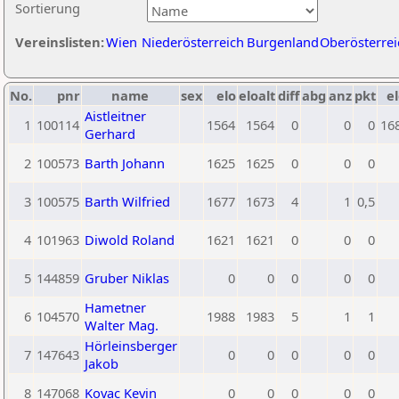
Sortierung
Vereinslisten:
Wien
Niederösterreich
Burgenland
Oberösterrei
No.
pnr
name
sex
elo
eloalt
diff
abg
anz
pkt
el
Aistleitner
1
100114
1564
1564
0
0
0
16
Gerhard
2
100573
Barth Johann
1625
1625
0
0
0
3
100575
Barth Wilfried
1677
1673
4
1
0,5
4
101963
Diwold Roland
1621
1621
0
0
0
5
144859
Gruber Niklas
0
0
0
0
0
Hametner
6
104570
1988
1983
5
1
1
Walter Mag.
Hörleinsberger
7
147643
0
0
0
0
0
Jakob
8
147068
Kovac Kevin
0
0
0
0
0