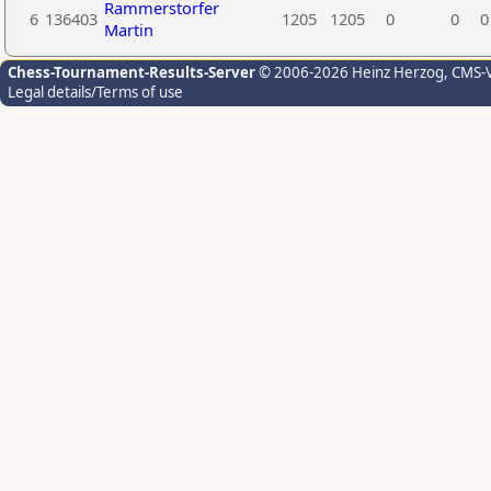
Rammerstorfer
6
136403
1205
1205
0
0
0
Martin
Chess-Tournament-Results-Server
© 2006-2026 Heinz Herzog
, CMS-
Legal details/Terms of use