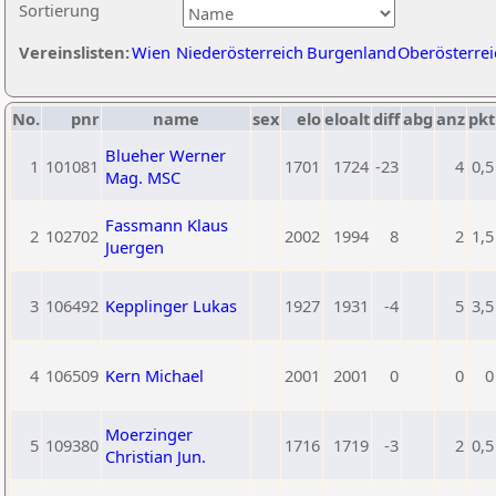
Sortierung
Vereinslisten:
Wien
Niederösterreich
Burgenland
Oberösterrei
No.
pnr
name
sex
elo
eloalt
diff
abg
anz
pkt
Blueher Werner
1
101081
1701
1724
-23
4
0,5
Mag. MSC
Fassmann Klaus
2
102702
2002
1994
8
2
1,5
Juergen
3
106492
Kepplinger Lukas
1927
1931
-4
5
3,5
4
106509
Kern Michael
2001
2001
0
0
0
Moerzinger
5
109380
1716
1719
-3
2
0,5
Christian Jun.