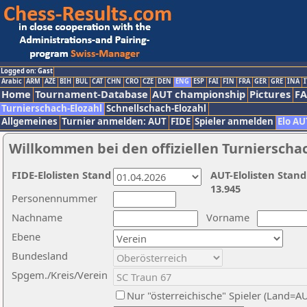
Logged on: Gast
Arabic
ARM
AZE
BIH
BUL
CAT
CHN
CRO
CZE
DEN
ENG
ESP
FAI
FIN
FRA
GER
GRE
INA
I
Home
Tournament-Database
AUT championship
Pictures
F
Turnierschach-Elozahl
Schnellschach-Elozahl
Allgemeines
Turnier anmelden: AUT
FIDE
Spieler anmelden
Elo AU
Willkommen bei den offiziellen Turnierscha
FIDE-Elolisten Stand
AUT-Elolisten Stand
13.945
Personennummer
Nachname
Vorname
Ebene
Bundesland
Spgem./Kreis/Verein
Nur "österreichische" Spieler (Land=A