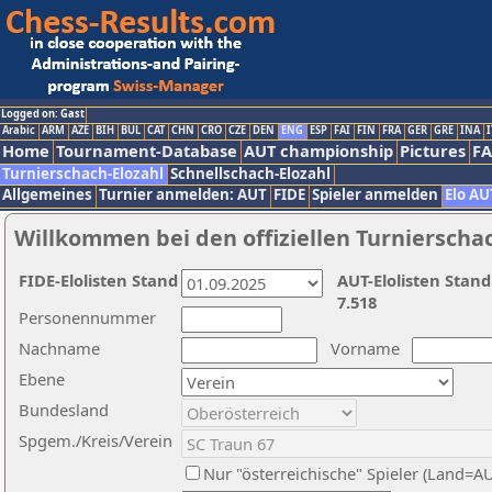
Logged on: Gast
Arabic
ARM
AZE
BIH
BUL
CAT
CHN
CRO
CZE
DEN
ENG
ESP
FAI
FIN
FRA
GER
GRE
INA
I
Home
Tournament-Database
AUT championship
Pictures
F
Turnierschach-Elozahl
Schnellschach-Elozahl
Allgemeines
Turnier anmelden: AUT
FIDE
Spieler anmelden
Elo AU
Willkommen bei den offiziellen Turnierscha
FIDE-Elolisten Stand
AUT-Elolisten Stand
7.518
Personennummer
Nachname
Vorname
Ebene
Bundesland
Spgem./Kreis/Verein
Nur "österreichische" Spieler (Land=A