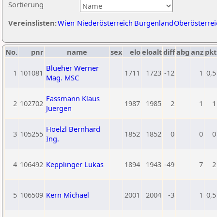
Sortierung
Vereinslisten:
Wien
Niederösterreich
Burgenland
Oberösterrei
No.
pnr
name
sex
elo
eloalt
diff
abg
anz
pkt
Blueher Werner
1
101081
1711
1723
-12
1
0,5
Mag. MSC
Fassmann Klaus
2
102702
1987
1985
2
1
1
Juergen
Hoelzl Bernhard
3
105255
1852
1852
0
0
0
Ing.
4
106492
Kepplinger Lukas
1894
1943
-49
7
2
5
106509
Kern Michael
2001
2004
-3
1
0,5