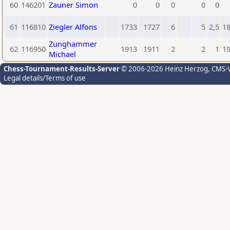
60
146201
Zauner Simon
0
0
0
0
0
61
116810
Ziegler Alfons
1733
1727
6
5
2,5
1
Zunghammer
62
116950
1913
1911
2
2
1
1
Michael
Chess-Tournament-Results-Server
© 2006-2026 Heinz Herzog
, CMS-
Legal details/Terms of use