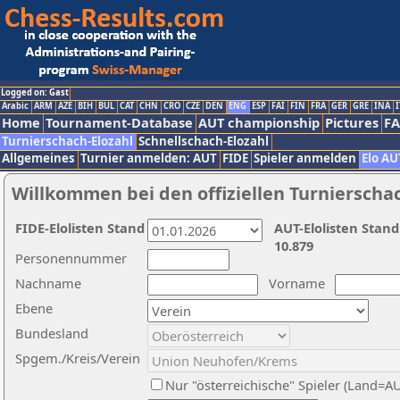
Logged on: Gast
Arabic
ARM
AZE
BIH
BUL
CAT
CHN
CRO
CZE
DEN
ENG
ESP
FAI
FIN
FRA
GER
GRE
INA
I
Home
Tournament-Database
AUT championship
Pictures
F
Turnierschach-Elozahl
Schnellschach-Elozahl
Allgemeines
Turnier anmelden: AUT
FIDE
Spieler anmelden
Elo AU
Willkommen bei den offiziellen Turnierscha
FIDE-Elolisten Stand
AUT-Elolisten Stand
10.879
Personennummer
Nachname
Vorname
Ebene
Bundesland
Spgem./Kreis/Verein
Nur "österreichische" Spieler (Land=A