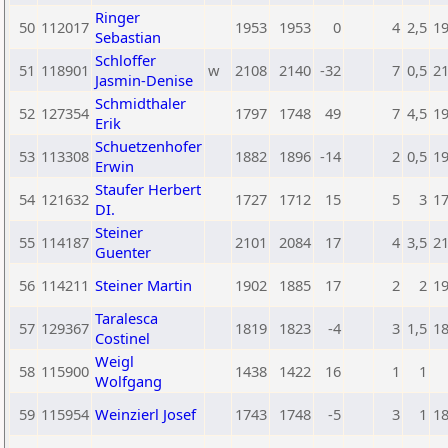
Ringer
50
112017
1953
1953
0
4
2,5
1
Sebastian
Schloffer
51
118901
w
2108
2140
-32
7
0,5
2
Jasmin-Denise
Schmidthaler
52
127354
1797
1748
49
7
4,5
1
Erik
Schuetzenhofer
53
113308
1882
1896
-14
2
0,5
1
Erwin
Staufer Herbert
54
121632
1727
1712
15
5
3
1
DI.
Steiner
55
114187
2101
2084
17
4
3,5
2
Guenter
56
114211
Steiner Martin
1902
1885
17
2
2
1
Taralesca
57
129367
1819
1823
-4
3
1,5
1
Costinel
Weigl
58
115900
1438
1422
16
1
1
Wolfgang
59
115954
Weinzierl Josef
1743
1748
-5
3
1
1