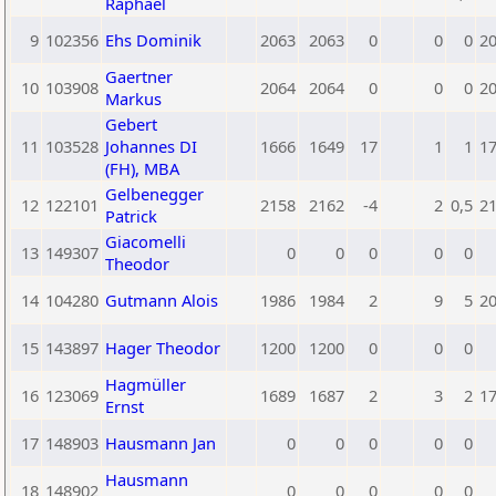
Raphael
9
102356
Ehs Dominik
2063
2063
0
0
0
2
Gaertner
10
103908
2064
2064
0
0
0
2
Markus
Gebert
11
103528
Johannes DI
1666
1649
17
1
1
1
(FH), MBA
Gelbenegger
12
122101
2158
2162
-4
2
0,5
2
Patrick
Giacomelli
13
149307
0
0
0
0
0
Theodor
14
104280
Gutmann Alois
1986
1984
2
9
5
2
15
143897
Hager Theodor
1200
1200
0
0
0
Hagmüller
16
123069
1689
1687
2
3
2
1
Ernst
17
148903
Hausmann Jan
0
0
0
0
0
Hausmann
18
148902
0
0
0
0
0