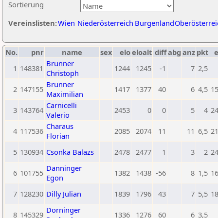
Sortierung
Vereinslisten:
Wien
Niederösterreich
Burgenland
Oberösterrei
No.
pnr
name
sex
elo
eloalt
diff
abg
anz
pkt
e
Brunner
1
148381
1244
1245
-1
7
2,5
Christoph
Brunner
2
147155
1417
1377
40
6
4,5
1
Maximilian
Carnicelli
3
143764
2453
0
0
5
4
2
Valerio
Charaus
4
117536
2085
2074
11
11
6,5
2
Florian
5
130934
Csonka Balazs
2478
2477
1
3
2
2
Danninger
6
101755
1382
1438
-56
8
1,5
1
Egon
7
128230
Dilly Julian
1839
1796
43
7
5,5
1
Dorninger
8
145329
1336
1276
60
6
3,5