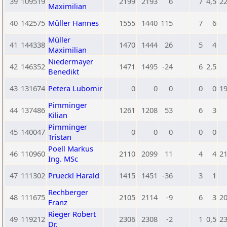
39
109519
2199
2193
6
7
4,5
2
Maximilian
40
142575
Müller Hannes
1555
1440
115
7
6
Müller
41
144338
1470
1444
26
5
4
Maximilian
Niedermayer
42
146352
1471
1495
-24
6
2,5
Benedikt
43
131674
Petera Lubomir
0
0
0
0
0
1
Pimminger
44
137486
1261
1208
53
6
3
Kilian
Pimminger
45
140047
0
0
0
0
0
Tristan
Poell Markus
46
110960
2110
2099
11
4
4
2
Ing. MSc
47
111302
Prueckl Harald
1415
1451
-36
3
1
Rechberger
48
111675
2105
2114
-9
6
3
2
Franz
Rieger Robert
49
119212
2306
2308
-2
1
0,5
2
Dr.