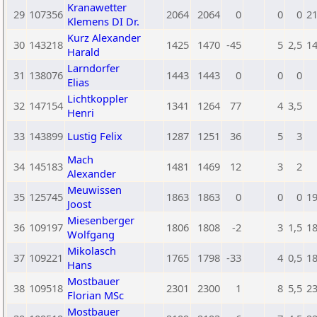
Kranawetter
29
107356
2064
2064
0
0
0
2
Klemens DI Dr.
Kurz Alexander
30
143218
1425
1470
-45
5
2,5
1
Harald
Larndorfer
31
138076
1443
1443
0
0
0
Elias
Lichtkoppler
32
147154
1341
1264
77
4
3,5
Henri
33
143899
Lustig Felix
1287
1251
36
5
3
Mach
34
145183
1481
1469
12
3
2
Alexander
Meuwissen
35
125745
1863
1863
0
0
0
1
Joost
Miesenberger
36
109197
1806
1808
-2
3
1,5
1
Wolfgang
Mikolasch
37
109221
1765
1798
-33
4
0,5
1
Hans
Mostbauer
38
109518
2301
2300
1
8
5,5
2
Florian MSc
Mostbauer