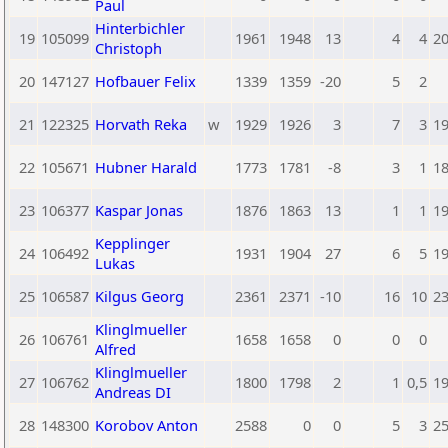
Paul
Hinterbichler
19
105099
1961
1948
13
4
4
2
Christoph
20
147127
Hofbauer Felix
1339
1359
-20
5
2
21
122325
Horvath Reka
w
1929
1926
3
7
3
1
22
105671
Hubner Harald
1773
1781
-8
3
1
1
23
106377
Kaspar Jonas
1876
1863
13
1
1
1
Kepplinger
24
106492
1931
1904
27
6
5
1
Lukas
25
106587
Kilgus Georg
2361
2371
-10
16
10
2
Klinglmueller
26
106761
1658
1658
0
0
0
Alfred
Klinglmueller
27
106762
1800
1798
2
1
0,5
1
Andreas DI
28
148300
Korobov Anton
2588
0
0
5
3
2