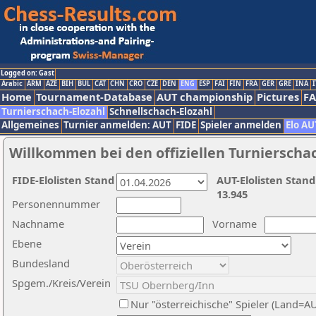
Logged on: Gast
Arabic
ARM
AZE
BIH
BUL
CAT
CHN
CRO
CZE
DEN
ENG
ESP
FAI
FIN
FRA
GER
GRE
INA
I
Home
Tournament-Database
AUT championship
Pictures
F
Turnierschach-Elozahl
Schnellschach-Elozahl
Allgemeines
Turnier anmelden: AUT
FIDE
Spieler anmelden
Elo AU
Willkommen bei den offiziellen Turnierscha
FIDE-Elolisten Stand
AUT-Elolisten Stand
13.945
Personennummer
Nachname
Vorname
Ebene
Bundesland
Spgem./Kreis/Verein
Nur "österreichische" Spieler (Land=A