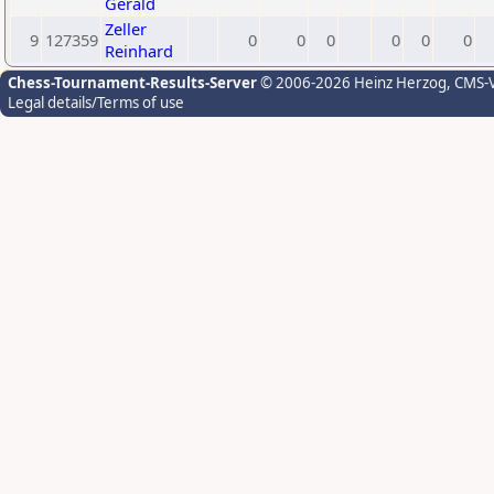
Gerald
Zeller
9
127359
0
0
0
0
0
0
Reinhard
Chess-Tournament-Results-Server
© 2006-2026 Heinz Herzog
, CMS-
Legal details/Terms of use