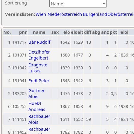
Sortierung
Vereinslisten:
Wien
Niederösterreich
Burgenland
Oberösterrei
No.
pnr
name
sex
elo
eloalt
diff
abg
anz
pkt
eloi
1
141717
Bär Rudolf
1642
1629
13
1
1
0
1
Detzlhofer
2
101871
1680
1677
3
4
2
1836
1
Engelbert
Dragoste
3
131042
1339
1339
0
0
0
0
Lukas
4
131041
Endl Peter
1348
1342
6
3
1
0
Gurtner
5
133205
1476
1478
-2
2
0,5
0
1
Alois
Hoelzl
6
105252
1867
1858
9
9
6
1938
1
Andreas
Rachbauer
7
111451
1611
1552
59
5
4
1824
1
Alois
Rachbauer
8
111452
1782
1782
0
0
0
0
1