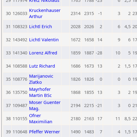
29
117974
Kretz Nikolaus
1765
1788
-23
6
2,5
1
Kruckenhauser
30
126033
2314
2315
-1
3
2
2
Arthur
31
108323
Lichtl Erich
2028
2026
2
6
4,5
2
32
143492
Lichtl Valentin
1672
1658
14
9
6
1
33
141340
Lorenz Alfred
1859
1887
-28
10
5
1
34
108588
Lutz Richard
1686
1673
13
2
1,5
1
Marijanovic
35
108776
1826
1826
0
0
0
1
Zlatko
Mayrhofer
36
135750
1868
1855
13
3
2
1
Martin BSc
Moser Guenter
37
109487
2194
2215
-21
3
0
2
Mag.
Ofner
38
110155
2180
2163
17
11
8,5
2
Maximilian
39
110648
Pfeffer Werner
1490
1483
7
4
1,5
1