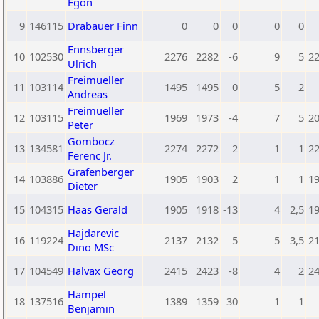
Egon
9
146115
Drabauer Finn
0
0
0
0
0
Ennsberger
10
102530
2276
2282
-6
9
5
2
Ulrich
Freimueller
11
103114
1495
1495
0
5
2
Andreas
Freimueller
12
103115
1969
1973
-4
7
5
2
Peter
Gombocz
13
134581
2274
2272
2
1
1
2
Ferenc Jr.
Grafenberger
14
103886
1905
1903
2
1
1
1
Dieter
15
104315
Haas Gerald
1905
1918
-13
4
2,5
1
Hajdarevic
16
119224
2137
2132
5
5
3,5
2
Dino MSc
17
104549
Halvax Georg
2415
2423
-8
4
2
2
Hampel
18
137516
1389
1359
30
1
1
Benjamin