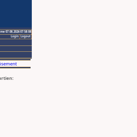
ime 07.08.2026 07:58:08
Login
Logout
artien: