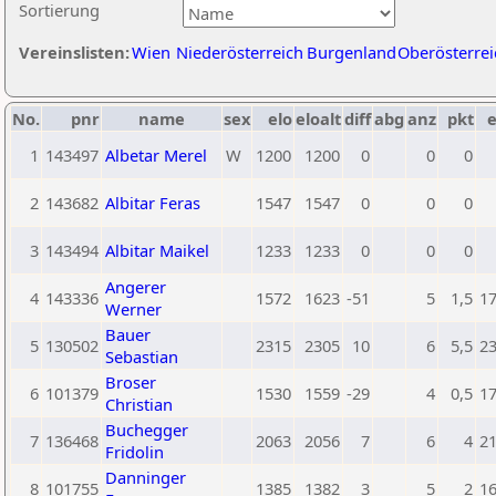
Sortierung
Vereinslisten:
Wien
Niederösterreich
Burgenland
Oberösterrei
No.
pnr
name
sex
elo
eloalt
diff
abg
anz
pkt
e
1
143497
Albetar Merel
W
1200
1200
0
0
0
2
143682
Albitar Feras
1547
1547
0
0
0
3
143494
Albitar Maikel
1233
1233
0
0
0
Angerer
4
143336
1572
1623
-51
5
1,5
1
Werner
Bauer
5
130502
2315
2305
10
6
5,5
2
Sebastian
Broser
6
101379
1530
1559
-29
4
0,5
1
Christian
Buchegger
7
136468
2063
2056
7
6
4
2
Fridolin
Danninger
8
101755
1385
1382
3
5
2
1