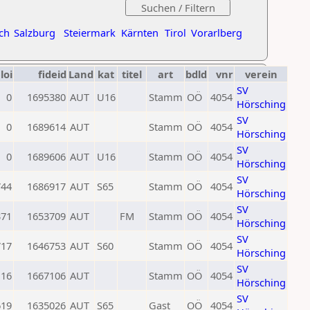
ch
Salzburg
Steiermark
Kärnten
Tirol
Vorarlberg
loi
fideid
Land
kat
titel
art
bdld
vnr
verein
SV
0
1695380
AUT
U16
Stamm
OÖ
4054
Hörsching
SV
0
1689614
AUT
Stamm
OÖ
4054
Hörsching
SV
0
1689606
AUT
U16
Stamm
OÖ
4054
Hörsching
SV
744
1686917
AUT
S65
Stamm
OÖ
4054
Hörsching
SV
371
1653709
AUT
FM
Stamm
OÖ
4054
Hörsching
SV
717
1646753
AUT
S60
Stamm
OÖ
4054
Hörsching
SV
116
1667106
AUT
Stamm
OÖ
4054
Hörsching
SV
619
1635026
AUT
S65
Gast
OÖ
4054