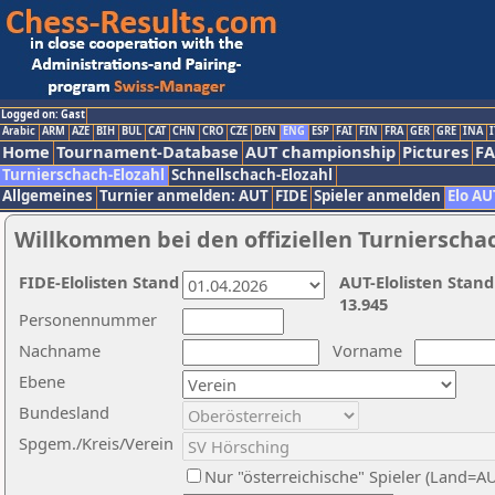
Logged on: Gast
Arabic
ARM
AZE
BIH
BUL
CAT
CHN
CRO
CZE
DEN
ENG
ESP
FAI
FIN
FRA
GER
GRE
INA
I
Home
Tournament-Database
AUT championship
Pictures
F
Turnierschach-Elozahl
Schnellschach-Elozahl
Allgemeines
Turnier anmelden: AUT
FIDE
Spieler anmelden
Elo AU
Willkommen bei den offiziellen Turnierscha
FIDE-Elolisten Stand
AUT-Elolisten Stand
13.945
Personennummer
Nachname
Vorname
Ebene
Bundesland
Spgem./Kreis/Verein
Nur "österreichische" Spieler (Land=A