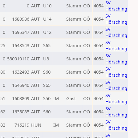
SV
0
0
AUT
U10
Stamm
OÖ
4054
Hörsching
SV
0
1680986
AUT
U14
Stamm
OÖ
4054
Hörsching
SV
0
1695347
AUT
U12
Stamm
OÖ
4054
Hörsching
SV
525
1648543
AUT
S65
Stamm
OÖ
4054
Hörsching
SV
0
530010110
AUT
U8
Stamm
OÖ
4054
Hörsching
SV
780
1632493
AUT
S60
Stamm
OÖ
4054
Hörsching
SV
0
1646940
AUT
S65
Stamm
OÖ
4054
Hörsching
SV
251
1603809
AUT
S50
IM
Gast
OÖ
4054
Hörsching
SV
762
1635085
AUT
S60
Stamm
OÖ
4054
Hörsching
SV
382
716219
HUN
IM
Stamm
OÖ
4054
Hörsching
SV