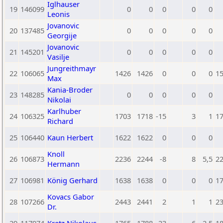
Iglhauser
19
146099
0
0
0
0
0
Leonis
Jovanovic
20
137485
0
0
0
0
0
Georgije
Jovanovic
21
145201
0
0
0
0
0
Vasilje
Jungreithmayr
22
106065
1426
1426
0
0
0
1
Max
Kania-Broder
23
148285
0
0
0
0
0
Nikolai
Karlhuber
24
106325
1703
1718
-15
3
1
1
Richard
25
106440
Kaun Herbert
1622
1622
0
0
0
Knoll
26
106873
2236
2244
-8
8
5,5
2
Hermann
27
106981
König Gerhard
1638
1638
0
0
0
1
Kovacs Gabor
28
107266
2443
2441
2
1
1
2
Dr.