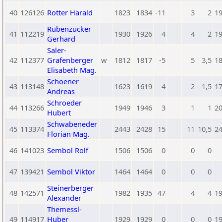
40
126126
Rotter Harald
1823
1834
-11
3
2
1
Rubenzucker
41
112219
1930
1926
4
4
2
1
Gerhard
Saler-
42
112377
Grafenberger
w
1812
1817
-5
5
3,5
1
Elisabeth Mag.
Schoener
43
113148
1623
1619
4
2
1,5
1
Andreas
Schroeder
44
113266
1949
1946
3
1
1
2
Hubert
Schwabeneder
45
113374
2443
2428
15
11
10,5
2
Florian Mag.
46
141023
Sembol Rolf
1506
1506
0
0
0
47
139421
Sembol Viktor
1464
1464
0
0
0
Steinerberger
48
142571
1982
1935
47
4
4
1
Alexander
Themessl-
49
114917
Huber
1929
1929
0
0
0
1