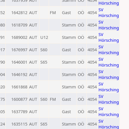
858
1637959
AUT
Stamm
OÖ
4054
Hörsching
SV
352
1642812
AUT
FM
Gast
OÖ
4054
Hörsching
SV
080
1618709
AUT
Stamm
OÖ
4054
Hörsching
SV
791
1689002
AUT
U12
Stamm
OÖ
4054
Hörsching
SV
917
1676997
AUT
S60
Gast
OÖ
4054
Hörsching
SV
790
1646001
AUT
S65
Stamm
OÖ
4054
Hörsching
SV
904
1646192
AUT
Stamm
OÖ
4054
Hörsching
SV
920
1661868
AUT
Stamm
OÖ
4054
Hörsching
SV
175
1600877
AUT
S60
FM
Gast
OÖ
4054
Hörsching
SV
205
1637789
AUT
Gast
OÖ
4054
Hörsching
SV
724
1635115
AUT
S65
Stamm
OÖ
4054
Hörsching