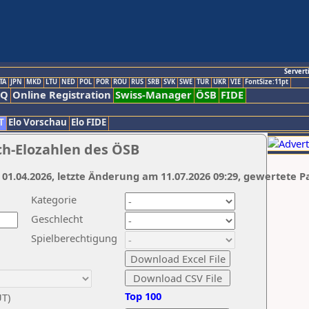
Servert
TA
JPN
MKD
LTU
NED
POL
POR
ROU
RUS
SRB
SVK
SWE
TUR
UKR
VIE
FontSize:11pt
AQ
Online Registration
Swiss-Manager
ÖSB
FIDE
T
Elo Vorschau
Elo FIDE
ch-Elozahlen des ÖSB
 01.04.2026, letzte Änderung am 11.07.2026 09:29, gewertete P
Kategorie
Geschlecht
Spielberechtigung
Top 100
UT)