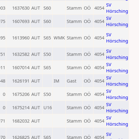
SV
903
1637630
AUT
S60
Stamm
OÖ
4054
Hörsching
SV
975
1607693
AUT
S60
Stamm
OÖ
4054
Hörsching
SV
895
1613960
AUT
S65
WMK
Stamm
OÖ
4054
Hörsching
SV
751
1632582
AUT
S50
Stamm
OÖ
4054
Hörsching
SV
011
1607014
AUT
S65
Stamm
OÖ
4054
Hörsching
SV
448
1626191
AUT
IM
Gast
OÖ
4054
Hörsching
SV
0
1675206
AUT
S50
Stamm
OÖ
4054
Hörsching
SV
0
1675214
AUT
U16
Stamm
OÖ
4054
Hörsching
SV
971
1682032
AUT
Stamm
OÖ
4054
Hörsching
SV
970
1626825
AUT
S65
Stamm
OÖ
4054