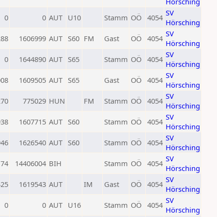
Hörsching
SV
0
0
AUT
U10
Stamm
OÖ
4054
Hörsching
SV
288
1606999
AUT
S60
FM
Gast
OÖ
4054
Hörsching
SV
0
1644890
AUT
S65
Stamm
OÖ
4054
Hörsching
SV
008
1609505
AUT
S65
Gast
OÖ
4054
Hörsching
SV
270
775029
HUN
FM
Stamm
OÖ
4054
Hörsching
SV
938
1607715
AUT
S60
Stamm
OÖ
4054
Hörsching
SV
946
1626540
AUT
S60
Stamm
OÖ
4054
Hörsching
SV
174
14406004
BIH
Stamm
OÖ
4054
Hörsching
SV
425
1619543
AUT
IM
Gast
OÖ
4054
Hörsching
SV
0
0
AUT
U16
Stamm
OÖ
4054
Hörsching