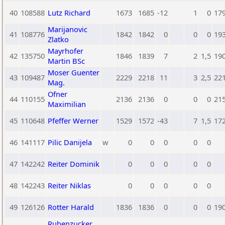
40
108588
Lutz Richard
1673
1685
-12
1
0
17
Marijanovic
41
108776
1842
1842
0
0
0
19
Zlatko
Mayrhofer
42
135750
1846
1839
7
2
1,5
19
Martin BSc
Moser Guenter
43
109487
2229
2218
11
3
2,5
22
Mag.
Ofner
44
110155
2136
2136
0
0
0
21
Maximilian
45
110648
Pfeffer Werner
1529
1572
-43
7
1,5
17
46
141117
Pilic Danijela
w
0
0
0
0
0
47
142242
Reiter Dominik
0
0
0
0
0
48
142243
Reiter Niklas
0
0
0
0
0
49
126126
Rotter Harald
1836
1836
0
0
0
19
Rubenzucker