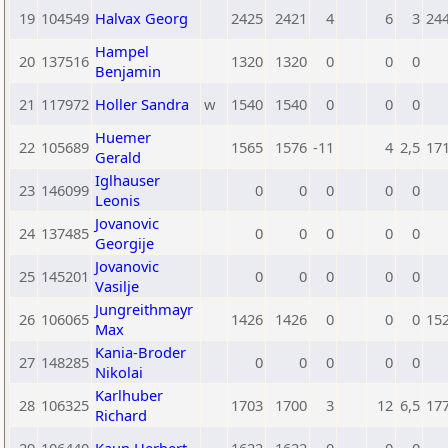
19
104549
Halvax Georg
2425
2421
4
6
3
24
Hampel
20
137516
1320
1320
0
0
0
Benjamin
21
117972
Holler Sandra
w
1540
1540
0
0
0
Huemer
22
105689
1565
1576
-11
4
2,5
17
Gerald
Iglhauser
23
146099
0
0
0
0
0
Leonis
Jovanovic
24
137485
0
0
0
0
0
Georgije
Jovanovic
25
145201
0
0
0
0
0
Vasilje
Jungreithmayr
26
106065
1426
1426
0
0
0
15
Max
Kania-Broder
27
148285
0
0
0
0
0
Nikolai
Karlhuber
28
106325
1703
1700
3
12
6,5
17
Richard