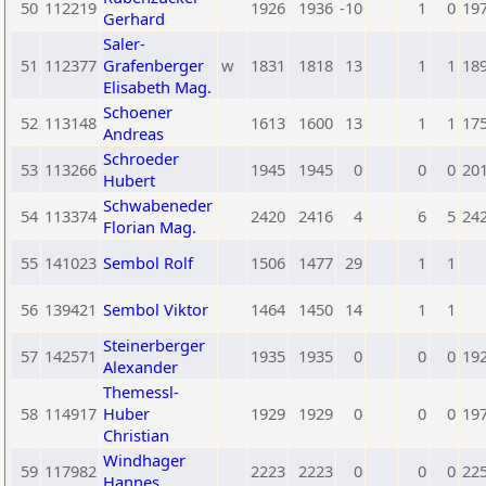
50
112219
1926
1936
-10
1
0
19
Gerhard
Saler-
51
112377
Grafenberger
w
1831
1818
13
1
1
18
Elisabeth Mag.
Schoener
52
113148
1613
1600
13
1
1
17
Andreas
Schroeder
53
113266
1945
1945
0
0
0
20
Hubert
Schwabeneder
54
113374
2420
2416
4
6
5
24
Florian Mag.
55
141023
Sembol Rolf
1506
1477
29
1
1
56
139421
Sembol Viktor
1464
1450
14
1
1
Steinerberger
57
142571
1935
1935
0
0
0
19
Alexander
Themessl-
58
114917
Huber
1929
1929
0
0
0
19
Christian
Windhager
59
117982
2223
2223
0
0
0
22
Hannes