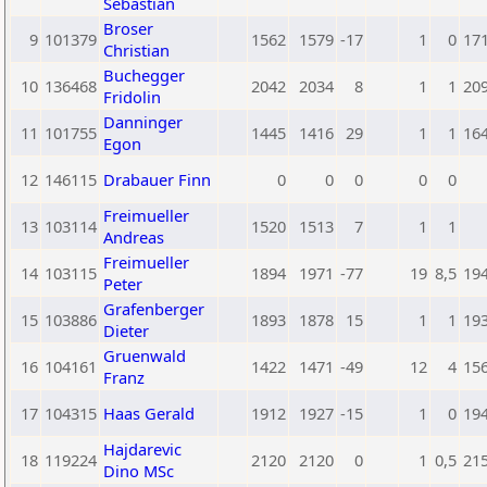
Sebastian
Broser
9
101379
1562
1579
-17
1
0
17
Christian
Buchegger
10
136468
2042
2034
8
1
1
20
Fridolin
Danninger
11
101755
1445
1416
29
1
1
16
Egon
12
146115
Drabauer Finn
0
0
0
0
0
Freimueller
13
103114
1520
1513
7
1
1
Andreas
Freimueller
14
103115
1894
1971
-77
19
8,5
19
Peter
Grafenberger
15
103886
1893
1878
15
1
1
19
Dieter
Gruenwald
16
104161
1422
1471
-49
12
4
15
Franz
17
104315
Haas Gerald
1912
1927
-15
1
0
19
Hajdarevic
18
119224
2120
2120
0
1
0,5
21
Dino MSc