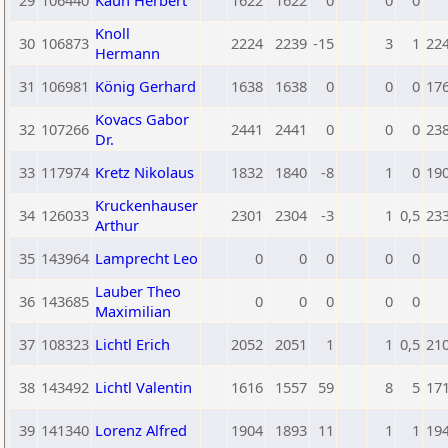
29
106440
Kaun Herbert
1622
1622
0
0
0
Knoll
30
106873
2224
2239
-15
3
1
22
Hermann
31
106981
König Gerhard
1638
1638
0
0
0
17
Kovacs Gabor
32
107266
2441
2441
0
0
0
23
Dr.
33
117974
Kretz Nikolaus
1832
1840
-8
1
0
19
Kruckenhauser
34
126033
2301
2304
-3
1
0,5
23
Arthur
35
143964
Lamprecht Leo
0
0
0
0
0
Lauber Theo
36
143685
0
0
0
0
0
Maximilian
37
108323
Lichtl Erich
2052
2051
1
1
0,5
21
38
143492
Lichtl Valentin
1616
1557
59
8
5
17
39
141340
Lorenz Alfred
1904
1893
11
1
1
19