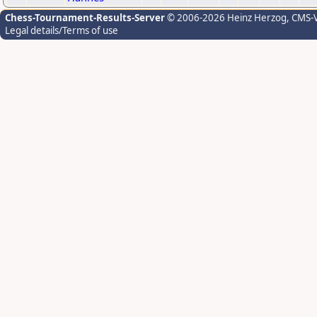
Chess-Tournament-Results-Server
© 2006-2026 Heinz Herzog
, CMS-
Legal details/Terms of use