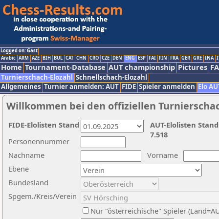
Logged on: Gast
Arabic
ARM
AZE
BIH
BUL
CAT
CHN
CRO
CZE
DEN
ENG
ESP
FAI
FIN
FRA
GER
GRE
INA
I
Home
Tournament-Database
AUT championship
Pictures
F
Turnierschach-Elozahl
Schnellschach-Elozahl
Allgemeines
Turnier anmelden: AUT
FIDE
Spieler anmelden
Elo AU
Willkommen bei den offiziellen Turnierscha
FIDE-Elolisten Stand
AUT-Elolisten Stand
7.518
Personennummer
Nachname
Vorname
Ebene
Bundesland
Spgem./Kreis/Verein
Nur "österreichische" Spieler (Land=A