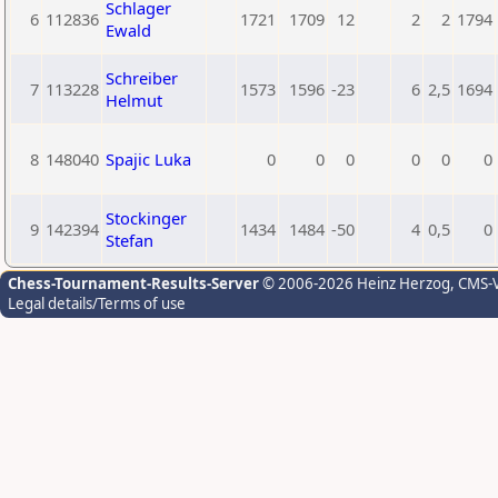
Schlager
6
112836
1721
1709
12
2
2
1794
Ewald
Schreiber
7
113228
1573
1596
-23
6
2,5
1694
Helmut
8
148040
Spajic Luka
0
0
0
0
0
0
Stockinger
9
142394
1434
1484
-50
4
0,5
0
Stefan
Chess-Tournament-Results-Server
© 2006-2026 Heinz Herzog
, CMS-
Legal details/Terms of use