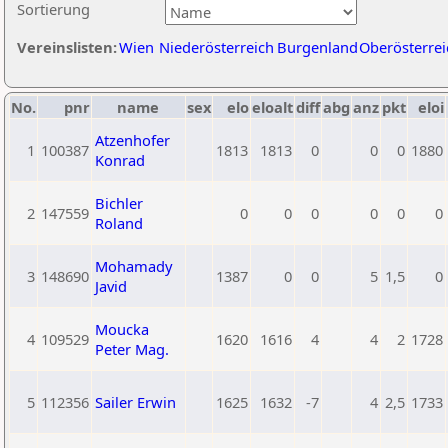
Sortierung
Vereinslisten:
Wien
Niederösterreich
Burgenland
Oberösterrei
No.
pnr
name
sex
elo
eloalt
diff
abg
anz
pkt
eloi
Atzenhofer
1
100387
1813
1813
0
0
0
1880
Konrad
Bichler
2
147559
0
0
0
0
0
0
Roland
Mohamady
3
148690
1387
0
0
5
1,5
0
Javid
Moucka
4
109529
1620
1616
4
4
2
1728
Peter Mag.
5
112356
Sailer Erwin
1625
1632
-7
4
2,5
1733