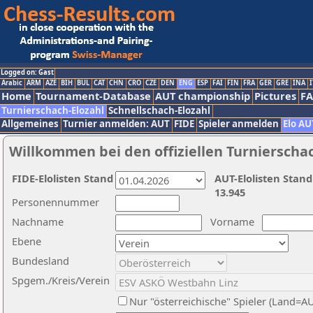
Logged on: Gast
Arabic
ARM
AZE
BIH
BUL
CAT
CHN
CRO
CZE
DEN
ENG
ESP
FAI
FIN
FRA
GER
GRE
INA
I
Home
Tournament-Database
AUT championship
Pictures
F
Turnierschach-Elozahl
Schnellschach-Elozahl
Allgemeines
Turnier anmelden: AUT
FIDE
Spieler anmelden
Elo AU
Willkommen bei den offiziellen Turnierscha
FIDE-Elolisten Stand
AUT-Elolisten Stand
13.945
Personennummer
Nachname
Vorname
Ebene
Bundesland
Spgem./Kreis/Verein
Nur "österreichische" Spieler (Land=A