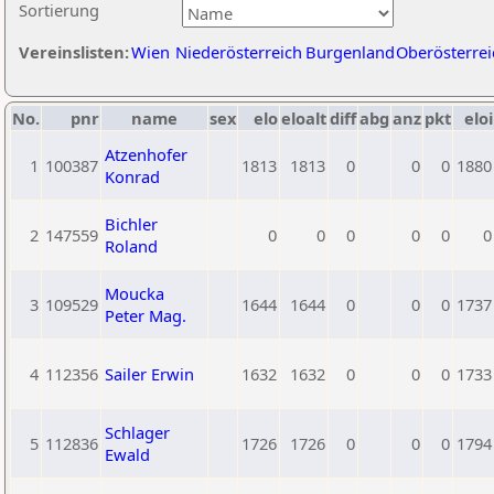
Sortierung
Vereinslisten:
Wien
Niederösterreich
Burgenland
Oberösterrei
No.
pnr
name
sex
elo
eloalt
diff
abg
anz
pkt
eloi
Atzenhofer
1
100387
1813
1813
0
0
0
1880
Konrad
Bichler
2
147559
0
0
0
0
0
0
Roland
Moucka
3
109529
1644
1644
0
0
0
1737
Peter Mag.
4
112356
Sailer Erwin
1632
1632
0
0
0
1733
Schlager
5
112836
1726
1726
0
0
0
1794
Ewald