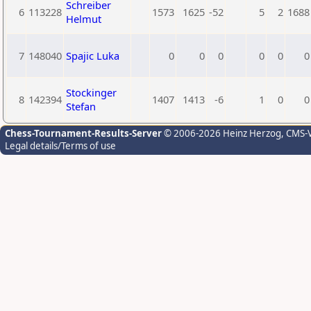
Schreiber
6
113228
1573
1625
-52
5
2
1688
Helmut
7
148040
Spajic Luka
0
0
0
0
0
0
Stockinger
8
142394
1407
1413
-6
1
0
0
Stefan
Chess-Tournament-Results-Server
© 2006-2026 Heinz Herzog
, CMS-
Legal details/Terms of use