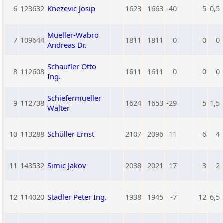
6
123632
Knezevic Josip
1623
1663
-40
5
0,5
Mueller-Wabro
7
109644
1811
1811
0
0
0
Andreas Dr.
Schaufler Otto
8
112608
1611
1611
0
0
0
Ing.
Schiefermueller
9
112738
1624
1653
-29
5
1,5
Walter
10
113288
Schüller Ernst
2107
2096
11
6
4
11
143532
Simic Jakov
2038
2021
17
3
2
12
114020
Stadler Peter Ing.
1938
1945
-7
12
6,5