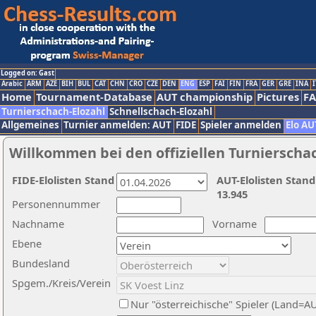
Logged on: Gast
Arabic
ARM
AZE
BIH
BUL
CAT
CHN
CRO
CZE
DEN
ENG
ESP
FAI
FIN
FRA
GER
GRE
INA
I
Home
Tournament-Database
AUT championship
Pictures
F
Turnierschach-Elozahl
Schnellschach-Elozahl
Allgemeines
Turnier anmelden: AUT
FIDE
Spieler anmelden
Elo AU
Willkommen bei den offiziellen Turnierscha
FIDE-Elolisten Stand
AUT-Elolisten Stand
13.945
Personennummer
Nachname
Vorname
Ebene
Bundesland
Spgem./Kreis/Verein
Nur "österreichische" Spieler (Land=A