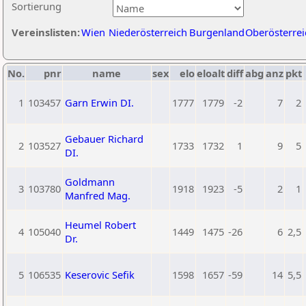
Sortierung
Vereinslisten:
Wien
Niederösterreich
Burgenland
Oberösterrei
No.
pnr
name
sex
elo
eloalt
diff
abg
anz
pkt
1
103457
Garn Erwin DI.
1777
1779
-2
7
2
Gebauer Richard
2
103527
1733
1732
1
9
5
DI.
Goldmann
3
103780
1918
1923
-5
2
1
Manfred Mag.
Heumel Robert
4
105040
1449
1475
-26
6
2,5
Dr.
5
106535
Keserovic Sefik
1598
1657
-59
14
5,5