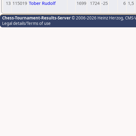
13
115019
Tober Rudolf
1699
1724
-25
6
1,5
Chess-Tournament-Results-Server
© 2006-2026 Heinz Herzog
, CMS-
Legal details/Terms of use