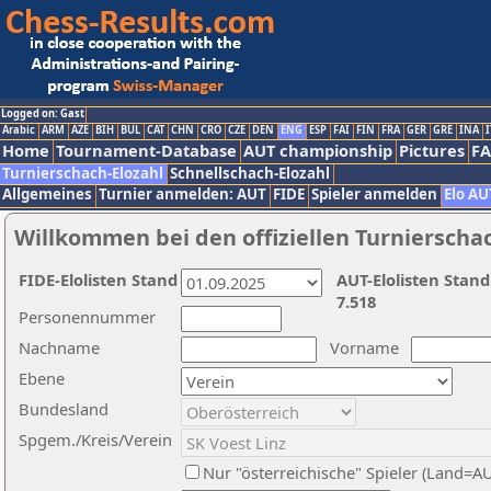
Logged on: Gast
Arabic
ARM
AZE
BIH
BUL
CAT
CHN
CRO
CZE
DEN
ENG
ESP
FAI
FIN
FRA
GER
GRE
INA
I
Home
Tournament-Database
AUT championship
Pictures
F
Turnierschach-Elozahl
Schnellschach-Elozahl
Allgemeines
Turnier anmelden: AUT
FIDE
Spieler anmelden
Elo AU
Willkommen bei den offiziellen Turnierscha
FIDE-Elolisten Stand
AUT-Elolisten Stand
7.518
Personennummer
Nachname
Vorname
Ebene
Bundesland
Spgem./Kreis/Verein
Nur "österreichische" Spieler (Land=A