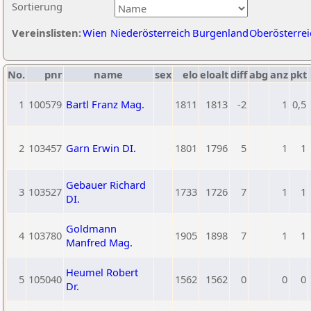
Sortierung
Vereinslisten:
Wien
Niederösterreich
Burgenland
Oberösterrei
No.
pnr
name
sex
elo
eloalt
diff
abg
anz
pkt
1
100579
Bartl Franz Mag.
1811
1813
-2
1
0,5
2
103457
Garn Erwin DI.
1801
1796
5
1
1
Gebauer Richard
3
103527
1733
1726
7
1
1
DI.
Goldmann
4
103780
1905
1898
7
1
1
Manfred Mag.
Heumel Robert
5
105040
1562
1562
0
0
0
Dr.