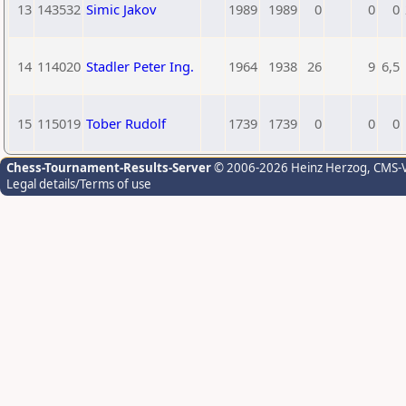
13
143532
Simic Jakov
1989
1989
0
0
0
14
114020
Stadler Peter Ing.
1964
1938
26
9
6,5
15
115019
Tober Rudolf
1739
1739
0
0
0
Chess-Tournament-Results-Server
© 2006-2026 Heinz Herzog
, CMS-
Legal details/Terms of use