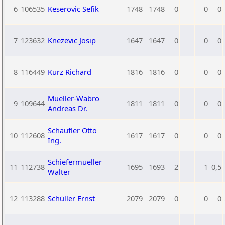
6
106535
Keserovic Sefik
1748
1748
0
0
0
7
123632
Knezevic Josip
1647
1647
0
0
0
8
116449
Kurz Richard
1816
1816
0
0
0
Mueller-Wabro
9
109644
1811
1811
0
0
0
Andreas Dr.
Schaufler Otto
10
112608
1617
1617
0
0
0
Ing.
Schiefermueller
11
112738
1695
1693
2
1
0,5
Walter
12
113288
Schüller Ernst
2079
2079
0
0
0