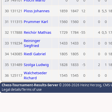
29
149101
Plöchl Mario
0
0
0
0
0
30
131121
Ploss Johannes
1859
1847
12
8
5,5
1
31
111315
Prummer Karl
1560
1560
0
0
0
32
117888
Reichör Mathias
1729
1784
-55
4
0,5
1
Reininger
33
119234
1433
1433
0
0
0
1
Siegfried
34
143085
Riedl Gabriel
1805
1805
0
0
0
1
35
131489
Szolga Ludwig
1828
1833
-5
2
1
1
Walchetseder
36
125117
1545
1545
0
0
0
Richard
Chess-Tournament-Results-Server
© 2006-2026 Heinz Herzog
, CMS-
Legal details/Terms of use