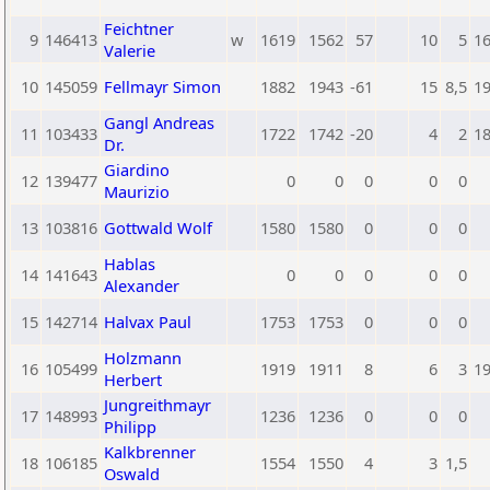
Feichtner
9
146413
w
1619
1562
57
10
5
1
Valerie
10
145059
Fellmayr Simon
1882
1943
-61
15
8,5
1
Gangl Andreas
11
103433
1722
1742
-20
4
2
1
Dr.
Giardino
12
139477
0
0
0
0
0
Maurizio
13
103816
Gottwald Wolf
1580
1580
0
0
0
Hablas
14
141643
0
0
0
0
0
Alexander
15
142714
Halvax Paul
1753
1753
0
0
0
Holzmann
16
105499
1919
1911
8
6
3
1
Herbert
Jungreithmayr
17
148993
1236
1236
0
0
0
Philipp
Kalkbrenner
18
106185
1554
1550
4
3
1,5
Oswald