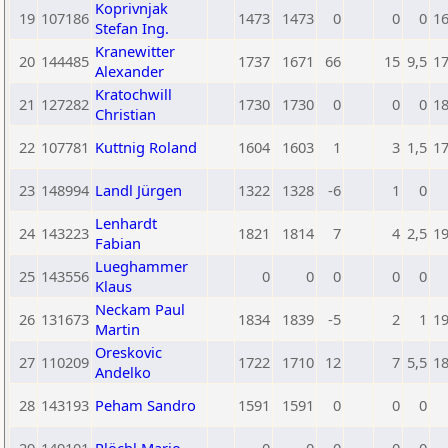
Koprivnjak
19
107186
1473
1473
0
0
0
1
Stefan Ing.
Kranewitter
20
144485
1737
1671
66
15
9,5
1
Alexander
Kratochwill
21
127282
1730
1730
0
0
0
1
Christian
22
107781
Kuttnig Roland
1604
1603
1
3
1,5
1
23
148994
Landl Jürgen
1322
1328
-6
1
0
Lenhardt
24
143223
1821
1814
7
4
2,5
1
Fabian
Lueghammer
25
143556
0
0
0
0
0
Klaus
Neckam Paul
26
131673
1834
1839
-5
2
1
1
Martin
Oreskovic
27
110209
1722
1710
12
7
5,5
1
Andelko
28
143193
Peham Sandro
1591
1591
0
0
0