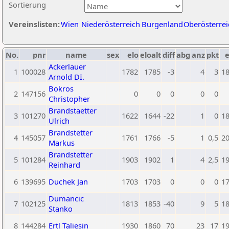
Sortierung
Vereinslisten:
Wien
Niederösterreich
Burgenland
Oberösterrei
No.
pnr
name
sex
elo
eloalt
diff
abg
anz
pkt
e
Ackerlauer
1
100028
1782
1785
-3
4
3
1
Arnold DI.
Bokros
2
147156
0
0
0
0
0
Christopher
Brandstaetter
3
101270
1622
1644
-22
1
0
1
Ulrich
Brandstetter
4
145057
1761
1766
-5
1
0,5
2
Markus
Brandstetter
5
101284
1903
1902
1
4
2,5
1
Reinhard
6
139695
Duchek Jan
1703
1703
0
0
0
1
Dumancic
7
102125
1813
1853
-40
9
5
1
Stanko
8
144284
Ertl Taliesin
1930
1860
70
23
17
1