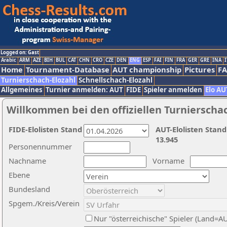
Logged on: Gast
Arabic
ARM
AZE
BIH
BUL
CAT
CHN
CRO
CZE
DEN
ENG
ESP
FAI
FIN
FRA
GER
GRE
INA
I
Home
Tournament-Database
AUT championship
Pictures
F
Turnierschach-Elozahl
Schnellschach-Elozahl
Allgemeines
Turnier anmelden: AUT
FIDE
Spieler anmelden
Elo AU
Willkommen bei den offiziellen Turnierscha
FIDE-Elolisten Stand
AUT-Elolisten Stand
13.945
Personennummer
Nachname
Vorname
Ebene
Bundesland
Spgem./Kreis/Verein
Nur "österreichische" Spieler (Land=A