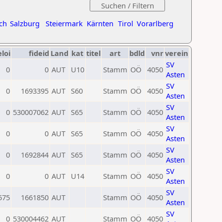
ch
Salzburg
Steiermark
Kärnten
Tirol
Vorarlberg
eloi
fideid
Land
kat
titel
art
bdld
vnr
verein
SV
0
0
AUT
U10
Stamm
OÖ
4050
Asten
SV
0
1693395
AUT
S60
Stamm
OÖ
4050
Asten
SV
0
530007062
AUT
S65
Stamm
OÖ
4050
Asten
SV
0
0
AUT
S65
Stamm
OÖ
4050
Asten
SV
0
1692844
AUT
S65
Stamm
OÖ
4050
Asten
SV
0
0
AUT
U14
Stamm
OÖ
4050
Asten
SV
575
1661850
AUT
Stamm
OÖ
4050
Asten
SV
0
530004462
AUT
Stamm
OÖ
4050