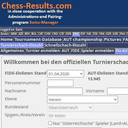
Logged on: Gast
Arabic
ARM
AZE
BIH
BUL
CAT
CHN
CRO
CZE
DEN
ENG
ESP
FAI
FIN
FRA
GER
GRE
INA
I
Home
Tournament-Database
AUT championship
Pictures
F
Turnierschach-Elozahl
Schnellschach-Elozahl
Allgemeines
Turnier anmelden: AUT
FIDE
Spieler anmelden
Elo AU
Willkommen bei den offiziellen Turnierscha
FIDE-Elolisten Stand
AUT-Elolisten Stand
13.945
Personennummer
Nachname
Vorname
Ebene
Bundesland
Spgem./Kreis/Verein
Nur "österreichische" Spieler (Land=A