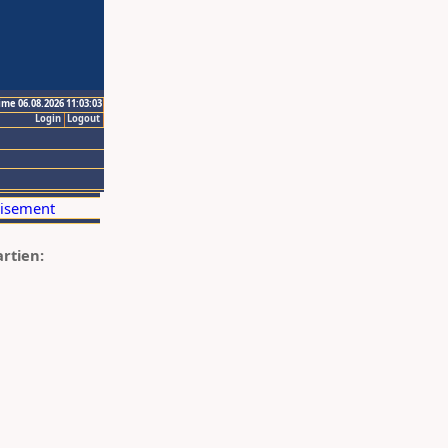
ime 06.08.2026 11:03:03
Login
Logout
artien: