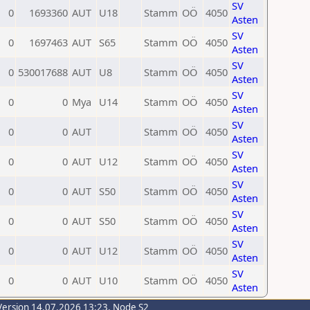
SV
0
1693360
AUT
U18
Stamm
OÖ
4050
Asten
SV
0
1697463
AUT
S65
Stamm
OÖ
4050
Asten
SV
0
530017688
AUT
U8
Stamm
OÖ
4050
Asten
SV
0
0
Mya
U14
Stamm
OÖ
4050
Asten
SV
0
0
AUT
Stamm
OÖ
4050
Asten
SV
0
0
AUT
U12
Stamm
OÖ
4050
Asten
SV
0
0
AUT
S50
Stamm
OÖ
4050
Asten
SV
0
0
AUT
S50
Stamm
OÖ
4050
Asten
SV
0
0
AUT
U12
Stamm
OÖ
4050
Asten
SV
0
0
AUT
U10
Stamm
OÖ
4050
Asten
Version 14.07.2026 13:23, Node S2