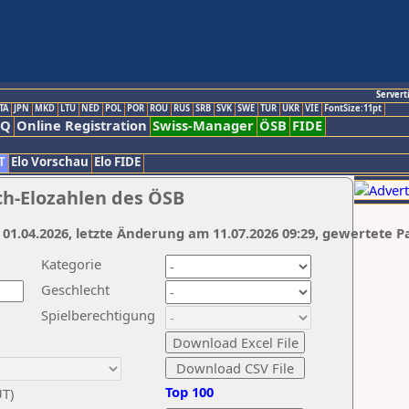
Servert
TA
JPN
MKD
LTU
NED
POL
POR
ROU
RUS
SRB
SVK
SWE
TUR
UKR
VIE
FontSize:11pt
AQ
Online Registration
Swiss-Manager
ÖSB
FIDE
T
Elo Vorschau
Elo FIDE
ch-Elozahlen des ÖSB
 01.04.2026, letzte Änderung am 11.07.2026 09:29, gewertete P
Kategorie
Geschlecht
Spielberechtigung
Top 100
UT)