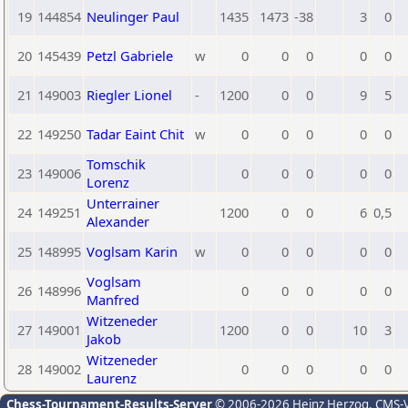
19
144854
Neulinger Paul
1435
1473
-38
3
0
20
145439
Petzl Gabriele
w
0
0
0
0
0
21
149003
Riegler Lionel
-
1200
0
0
9
5
22
149250
Tadar Eaint Chit
w
0
0
0
0
0
Tomschik
23
149006
0
0
0
0
0
Lorenz
Unterrainer
24
149251
1200
0
0
6
0,5
Alexander
25
148995
Voglsam Karin
w
0
0
0
0
0
Voglsam
26
148996
0
0
0
0
0
Manfred
Witzeneder
27
149001
1200
0
0
10
3
Jakob
Witzeneder
28
149002
0
0
0
0
0
Laurenz
Chess-Tournament-Results-Server
© 2006-2026 Heinz Herzog
, CMS-