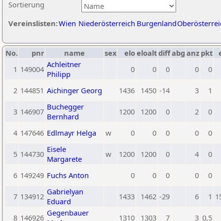
Sortierung
Vereinslisten:
Wien
Niederösterreich
Burgenland
Oberösterrei
No.
pnr
name
sex
elo
eloalt
diff
abg
anz
pkt
Achleitner
1
149004
0
0
0
0
0
Philipp
2
144851
Aichinger Georg
1436
1450
-14
3
1
Buchegger
3
146907
1200
1200
0
2
0
Bernhard
4
147646
Edlmayr Helga
w
0
0
0
0
0
Eisele
5
144730
w
1200
1200
0
4
0
Margarete
6
149249
Fuchs Anton
0
0
0
0
0
Gabrielyan
7
134912
1433
1462
-29
6
1
1
Eduard
Gegenbauer
8
146926
1310
1303
7
3
0,5