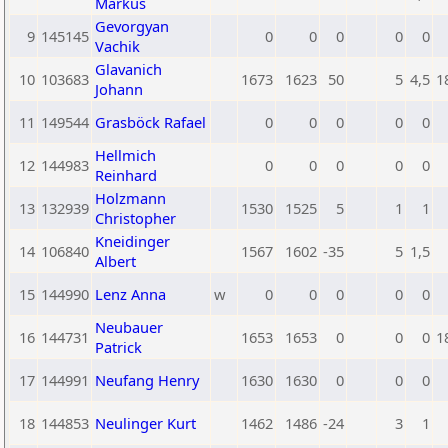
Markus
Gevorgyan
9
145145
0
0
0
0
0
Vachik
Glavanich
10
103683
1673
1623
50
5
4,5
1
Johann
11
149544
Grasböck Rafael
0
0
0
0
0
Hellmich
12
144983
0
0
0
0
0
Reinhard
Holzmann
13
132939
1530
1525
5
1
1
Christopher
Kneidinger
14
106840
1567
1602
-35
5
1,5
Albert
15
144990
Lenz Anna
w
0
0
0
0
0
Neubauer
16
144731
1653
1653
0
0
0
1
Patrick
17
144991
Neufang Henry
1630
1630
0
0
0
18
144853
Neulinger Kurt
1462
1486
-24
3
1