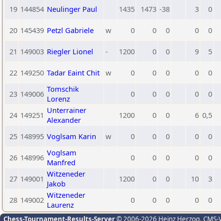
19
144854
Neulinger Paul
1435
1473
-38
3
0
20
145439
Petzl Gabriele
w
0
0
0
0
0
21
149003
Riegler Lionel
-
1200
0
0
9
5
22
149250
Tadar Eaint Chit
w
0
0
0
0
0
Tomschik
23
149006
0
0
0
0
0
Lorenz
Unterrainer
24
149251
1200
0
0
6
0,5
Alexander
25
148995
Voglsam Karin
w
0
0
0
0
0
Voglsam
26
148996
0
0
0
0
0
Manfred
Witzeneder
27
149001
1200
0
0
10
3
Jakob
Witzeneder
28
149002
0
0
0
0
0
Laurenz
Chess-Tournament-Results-Server
© 2006-2026 Heinz Herzog
, CMS-