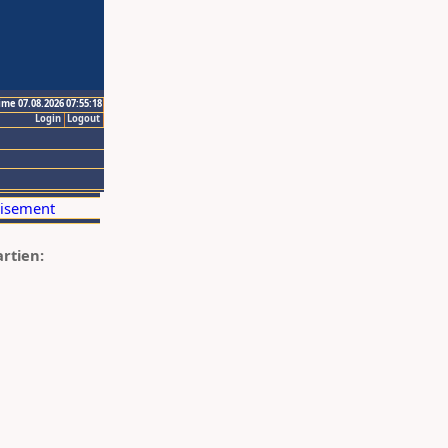
ime 07.08.2026 07:55:18
Login
Logout
artien: