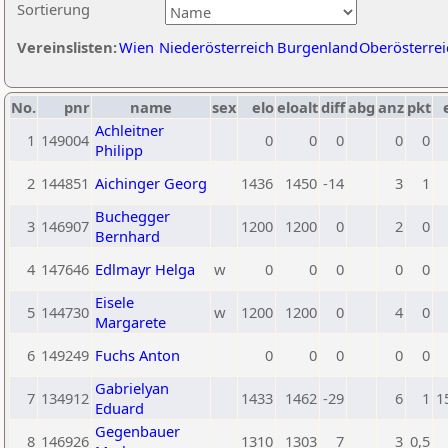
Sortierung
Vereinslisten:
Wien
Niederösterreich
Burgenland
Oberösterrei
No.
pnr
name
sex
elo
eloalt
diff
abg
anz
pkt
Achleitner
1
149004
0
0
0
0
0
Philipp
2
144851
Aichinger Georg
1436
1450
-14
3
1
Buchegger
3
146907
1200
1200
0
2
0
Bernhard
4
147646
Edlmayr Helga
w
0
0
0
0
0
Eisele
5
144730
w
1200
1200
0
4
0
Margarete
6
149249
Fuchs Anton
0
0
0
0
0
Gabrielyan
7
134912
1433
1462
-29
6
1
1
Eduard
Gegenbauer
8
146926
1310
1303
7
3
0,5