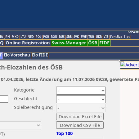
Servert
TA
JPN
MKD
LTU
NED
POL
POR
ROU
RUS
SRB
SVK
SWE
TUR
UKR
VIE
FontSize:11pt
AQ
Online Registration
Swiss-Manager
ÖSB
FIDE
T
Elo Vorschau
Elo FIDE
ch-Elozahlen des ÖSB
 01.04.2026, letzte Änderung am 11.07.2026 09:29, gewertete P
Kategorie
Geschlecht
Spielberechtigung
Top 100
UT)