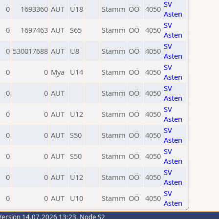
SV
0
1693360
AUT
U18
Stamm
OÖ
4050
Asten
SV
0
1697463
AUT
S65
Stamm
OÖ
4050
Asten
SV
0
530017688
AUT
U8
Stamm
OÖ
4050
Asten
SV
0
0
Mya
U14
Stamm
OÖ
4050
Asten
SV
0
0
AUT
Stamm
OÖ
4050
Asten
SV
0
0
AUT
U12
Stamm
OÖ
4050
Asten
SV
0
0
AUT
S50
Stamm
OÖ
4050
Asten
SV
0
0
AUT
S50
Stamm
OÖ
4050
Asten
SV
0
0
AUT
U12
Stamm
OÖ
4050
Asten
SV
0
0
AUT
U10
Stamm
OÖ
4050
Asten
Version 14.07.2026 13:23, Node S2