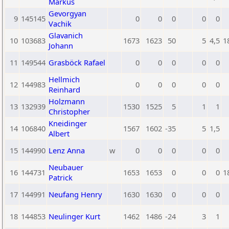
Markus
Gevorgyan
9
145145
0
0
0
0
0
Vachik
Glavanich
10
103683
1673
1623
50
5
4,5
1
Johann
11
149544
Grasböck Rafael
0
0
0
0
0
Hellmich
12
144983
0
0
0
0
0
Reinhard
Holzmann
13
132939
1530
1525
5
1
1
Christopher
Kneidinger
14
106840
1567
1602
-35
5
1,5
Albert
15
144990
Lenz Anna
w
0
0
0
0
0
Neubauer
16
144731
1653
1653
0
0
0
1
Patrick
17
144991
Neufang Henry
1630
1630
0
0
0
18
144853
Neulinger Kurt
1462
1486
-24
3
1