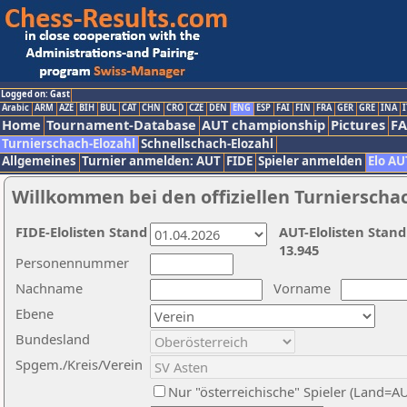
Logged on: Gast
Arabic
ARM
AZE
BIH
BUL
CAT
CHN
CRO
CZE
DEN
ENG
ESP
FAI
FIN
FRA
GER
GRE
INA
I
Home
Tournament-Database
AUT championship
Pictures
F
Turnierschach-Elozahl
Schnellschach-Elozahl
Allgemeines
Turnier anmelden: AUT
FIDE
Spieler anmelden
Elo AU
Willkommen bei den offiziellen Turnierscha
FIDE-Elolisten Stand
AUT-Elolisten Stand
13.945
Personennummer
Nachname
Vorname
Ebene
Bundesland
Spgem./Kreis/Verein
Nur "österreichische" Spieler (Land=A