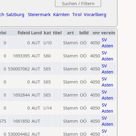
ch
Salzburg
Steiermark
Kärnten
Tirol
Vorarlberg
eloi
fideid
Land
kat
titel
art
bdld
vnr
verein
SV
0
0
AUT
U10
Stamm
OÖ
4050
Asten
SV
0
1693395
AUT
S60
Stamm
OÖ
4050
Asten
SV
0
530007062
AUT
S65
Stamm
OÖ
4050
Asten
SV
0
0
AUT
S65
Stamm
OÖ
4050
Asten
SV
0
1692844
AUT
S65
Stamm
OÖ
4050
Asten
SV
0
0
AUT
U14
Stamm
OÖ
4050
Asten
SV
575
1661850
AUT
Stamm
OÖ
4050
Asten
SV
0
530004462
AUT
Stamm
OÖ
4050