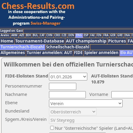
Logged on: Gast
Arabic
ARM
AZE
BIH
BUL
CAT
CHN
CRO
CZE
DEN
ENG
ESP
FAI
FIN
FRA
GER
GRE
INA
I
Home
Tournament-Database
AUT championship
Pictures
F
Turnierschach-Elozahl
Schnellschach-Elozahl
Allgemeines
Turnier anmelden: AUT
FIDE
Spieler anmelden
Elo AU
Willkommen bei den offiziellen Turnierscha
FIDE-Elolisten Stand
AUT-Elolisten Stand
10.879
Personennummer
Nachname
Vorname
Ebene
Bundesland
Spgem./Kreis/Verein
Nur "österreichische" Spieler (Land=A