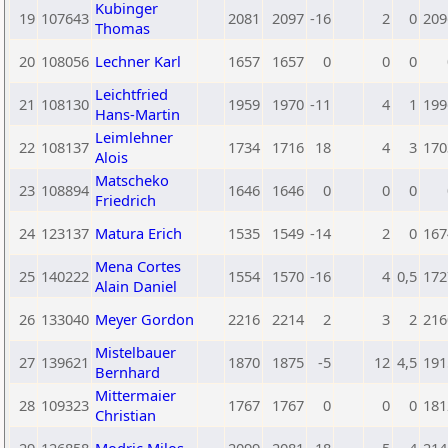
Kubinger
19
107643
2081
2097
-16
2
0
209
Thomas
20
108056
Lechner Karl
1657
1657
0
0
0
Leichtfried
21
108130
1959
1970
-11
4
1
199
Hans-Martin
Leimlehner
22
108137
1734
1716
18
4
3
170
Alois
Matscheko
23
108894
1646
1646
0
0
0
Friedrich
24
123137
Matura Erich
1535
1549
-14
2
0
167
Mena Cortes
25
140222
1554
1570
-16
4
0,5
172
Alain Daniel
26
133040
Meyer Gordon
2216
2214
2
3
2
216
Mistelbauer
27
139621
1870
1875
-5
12
4,5
191
Bernhard
Mittermaier
28
109323
1767
1767
0
0
0
181
Christian