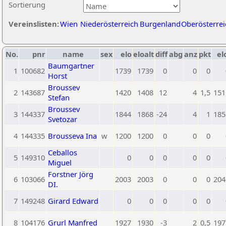
Sortierung
Vereinslisten:
Wien
Niederösterreich
Burgenland
Oberösterrei
No.
pnr
name
sex
elo
eloalt
diff
abg
anz
pkt
el
Baumgartner
1
100682
1739
1739
0
0
0
Horst
Broussev
2
143687
1420
1408
12
4
1,5
151
Stefan
Broussev
3
144337
1844
1868
-24
4
1
185
Svetozar
4
144335
Brousseva Ina
w
1200
1200
0
0
0
Ceballos
5
149310
0
0
0
0
0
Miguel
Forstner Jörg
6
103066
2003
2003
0
0
0
204
DI.
7
149248
Girard Edward
0
0
0
0
0
8
104176
Grurl Manfred
1927
1930
-3
2
0,5
197