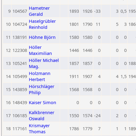
Hametner
9
104567
1893
1926
-33
3
0,5
195
Gerald
Haselgrübler
10
104724
1801
1790
11
5
3
186
Reinhold
11
138191
Höhne Björn
1580
1580
0
0
0
Höller
12
122308
1446
1446
0
0
0
Maximilian
Höller Michael
13
105241
1857
1857
0
0
0
188
Mag.
Holzmann
14
105499
1911
1907
4
4
1,5
194
Herbert
Hörschläger
15
143859
1568
1568
0
0
0
Philip
16
148439
Kaiser Simon
0
0
0
0
0
Kalkbrenner
17
106185
1550
1574
-24
2
0
Oswald
Krismayer
18
117161
1786
1779
7
1
1
189
Thomas