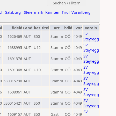
ch
Salzburg
Steiermark
Kärnten
Tirol
Vorarlberg
oi
fideid
Land
kat
titel
art
bdld
vnr
verein
SV
0
1626469
AUT
S50
Stamm
OÖ
4049
Steyregg
SV
1
1688995
AUT
U12
Stamm
OÖ
4049
Steyregg
SV
1
1691376
AUT
Stamm
OÖ
4049
Steyregg
SV
0
1691368
AUT
U10
Stamm
OÖ
4049
Steyregg
SV
0
530015790
AUT
Stamm
OÖ
4049
Steyregg
SV
6
1608061
AUT
Stamm
OÖ
4049
Steyregg
SV
0
530015421
AUT
S50
Stamm
OÖ
4049
Steyregg
SV
1
1609157
AUT
S50
Gast
OÖ
4049