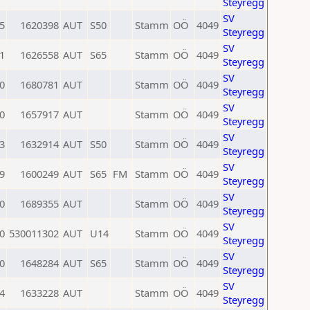
Steyregg
SV
5
1620398
AUT
S50
Stamm
OÖ
4049
Steyregg
SV
1
1626558
AUT
S65
Stamm
OÖ
4049
Steyregg
SV
0
1680781
AUT
Stamm
OÖ
4049
Steyregg
SV
0
1657917
AUT
Stamm
OÖ
4049
Steyregg
SV
3
1632914
AUT
S50
Stamm
OÖ
4049
Steyregg
SV
9
1600249
AUT
S65
FM
Stamm
OÖ
4049
Steyregg
SV
0
1689355
AUT
Stamm
OÖ
4049
Steyregg
SV
0
530011302
AUT
U14
Stamm
OÖ
4049
Steyregg
SV
0
1648284
AUT
S65
Stamm
OÖ
4049
Steyregg
SV
4
1633228
AUT
Stamm
OÖ
4049
Steyregg