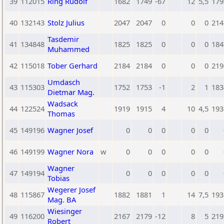
39
112015
Ring Rudolf
1682
1749
-67
12
5,5
179
40
132143
Stolz Julius
2047
2047
0
0
0
214
Tasdemir
41
134848
1825
1825
0
0
0
184
Muhammed
42
115018
Tober Gerhard
2184
2184
0
0
0
219
Umdasch
43
115303
1752
1753
-1
2
1
183
Dietmar Mag.
Wadsack
44
122524
1919
1915
4
10
4,5
193
Thomas
45
149196
Wagner Josef
0
0
0
0
0
46
149199
Wagner Nora
w
0
0
0
0
0
Wagner
47
149194
0
0
0
0
0
Tobias
Wegerer Josef
48
115867
1882
1881
1
14
7,5
193
Mag. BA
Wiesinger
49
116200
2167
2179
-12
8
5
219
Robert