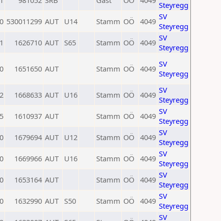
1
981052
SRB
Gast
OÖ
4049
Steyregg
SV
0
530011299
AUT
U14
Stamm
OÖ
4049
Steyregg
SV
1
1626710
AUT
S65
Stamm
OÖ
4049
Steyregg
SV
0
1651650
AUT
Stamm
OÖ
4049
Steyregg
SV
2
1668633
AUT
U16
Stamm
OÖ
4049
Steyregg
SV
5
1610937
AUT
Stamm
OÖ
4049
Steyregg
SV
0
1679694
AUT
U12
Stamm
OÖ
4049
Steyregg
SV
0
1669966
AUT
U16
Stamm
OÖ
4049
Steyregg
SV
0
1653164
AUT
Stamm
OÖ
4049
Steyregg
SV
0
1632990
AUT
S50
Stamm
OÖ
4049
Steyregg
SV