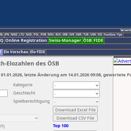
Servert
TA
JPN
MKD
LTU
NED
POL
POR
ROU
RUS
SRB
SVK
SWE
TUR
UKR
VIE
FontSize:11pt
AQ
Online Registration
Swiss-Manager
ÖSB
FIDE
T
Elo Vorschau
Elo FIDE
ch-Elozahlen des ÖSB
 01.01.2026, letzte Änderung am 14.01.2026 09:08, gewertete P
Kategorie
Geschlecht
Spielberechtigung
Top 100
UT)