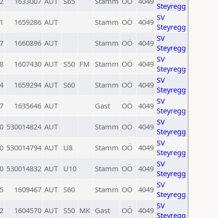
2
1633007
AUT
S65
Stamm
OÖ
4049
Steyregg
SV
1
1659286
AUT
Stamm
OÖ
4049
Steyregg
SV
7
1660896
AUT
Stamm
OÖ
4049
Steyregg
SV
8
1607430
AUT
S50
FM
Stamm
OÖ
4049
Steyregg
SV
4
1659294
AUT
S60
Stamm
OÖ
4049
Steyregg
SV
7
1635646
AUT
Gast
OÖ
4049
Steyregg
SV
0
530014824
AUT
Stamm
OÖ
4049
Steyregg
SV
0
530014794
AUT
U8
Stamm
OÖ
4049
Steyregg
SV
0
530014832
AUT
U10
Stamm
OÖ
4049
Steyregg
SV
5
1609467
AUT
S60
Stamm
OÖ
4049
Steyregg
SV
2
1604570
AUT
S50
MK
Gast
OÖ
4049
Steyregg