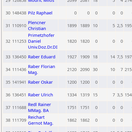
29
126858
Modric Milos
2099
2081
18
5
4
214
30
148438
Pilz Raphael
0
0
0
0
0
Plencner
31
110910
1899
1889
10
5
2,5
195
Christian
Primetzhofer
32
111253
Daniel
1820
1820
0
0
0
Univ.Doz.Dr.DI
33
136450
Raber Eduard
1927
1909
18
14
7,5
197
Raber Florian
34
111436
2120
2090
30
10
7
215
Mag.
35
141941
Raber Oskar
1200
1200
0
0
0
36
136451
Raber Ulrich
1334
1319
15
7
3,5
154
Redl Rainer
37
111688
1751
1751
0
0
0
MMag. BA
Reichart
38
111709
1862
1862
0
0
0
Gernot Mag.