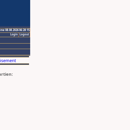
ime 08.08.2026 06:28:15
Login
Logout
artien: