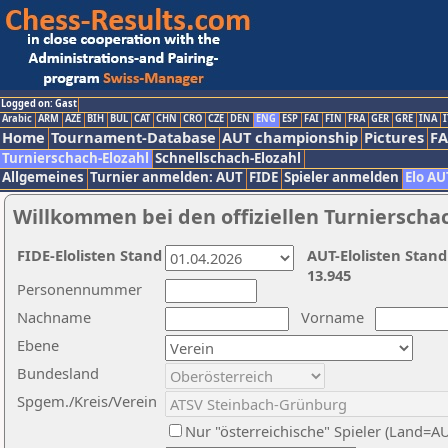
Logged on: Gast
Arabic
ARM
AZE
BIH
BUL
CAT
CHN
CRO
CZE
DEN
ENG
ESP
FAI
FIN
FRA
GER
GRE
INA
I
Home
Tournament-Database
AUT championship
Pictures
F
Turnierschach-Elozahl
Schnellschach-Elozahl
Allgemeines
Turnier anmelden: AUT
FIDE
Spieler anmelden
Elo AU
Willkommen bei den offiziellen Turnierscha
FIDE-Elolisten Stand
AUT-Elolisten Stand
13.945
Personennummer
Nachname
Vorname
Ebene
Bundesland
Spgem./Kreis/Verein
Nur "österreichische" Spieler (Land=A