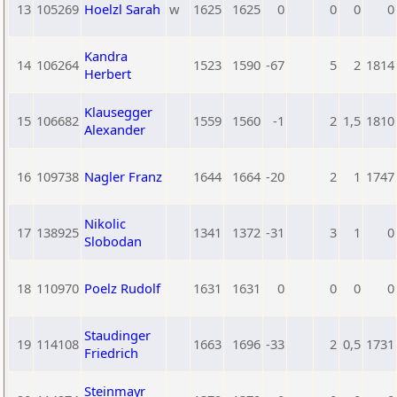
13
105269
Hoelzl Sarah
w
1625
1625
0
0
0
0
Kandra
14
106264
1523
1590
-67
5
2
1814
Herbert
Klausegger
15
106682
1559
1560
-1
2
1,5
1810
Alexander
16
109738
Nagler Franz
1644
1664
-20
2
1
1747
Nikolic
17
138925
1341
1372
-31
3
1
0
Slobodan
18
110970
Poelz Rudolf
1631
1631
0
0
0
0
Staudinger
19
114108
1663
1696
-33
2
0,5
1731
Friedrich
Steinmayr