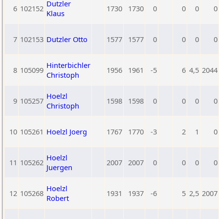
Dutzler
6
102152
1730
1730
0
0
0
0
Klaus
7
102153
Dutzler Otto
1577
1577
0
0
0
0
Hinterbichler
8
105099
1956
1961
-5
6
4,5
2044
Christoph
Hoelzl
9
105257
1598
1598
0
0
0
0
Christoph
10
105261
Hoelzl Joerg
1767
1770
-3
2
1
0
Hoelzl
11
105262
2007
2007
0
0
0
0
Juergen
Hoelzl
12
105268
1931
1937
-6
5
2,5
2007
Robert