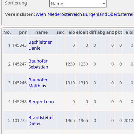
Sortierung
Vereinslisten:
Wien
Niederösterreich
Burgenland
Oberösterrei
No.
pnr
name
sex
elo
eloalt
diff
abg
anz
pkt
eloi
Bachleitner
1
145843
0
0
0
0
0
0
Daniel
Bauhofer
2
145247
1230
1230
0
0
0
0
Sebastian
Bauhofer
3
145246
1310
1310
0
0
0
0
Matthias
4
145248
Berger Leon
0
0
0
0
0
0
Brandstetter
5
101275
1965
1965
0
0
0
2012
Dieter