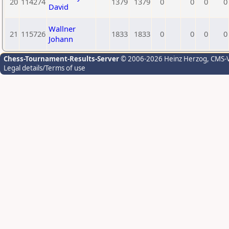
20
114274
1379
1379
0
0
0
0
David
Wallner
21
115726
1833
1833
0
0
0
0
Johann
Chess-Tournament-Results-Server
© 2006-2026 Heinz Herzog
, CMS-
Legal details/Terms of use