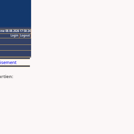
ime 08.08.2026 17:58:24
Login
Logout
artien: