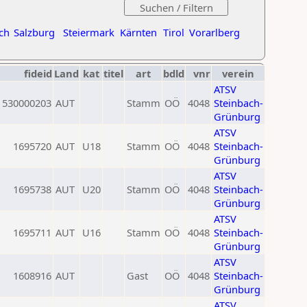
ch
Salzburg
Steiermark
Kärnten
Tirol
Vorarlberg
fideid
Land
kat
titel
art
bdld
vnr
verein
ATSV
530000203
AUT
Stamm
OÖ
4048
Steinbach-
Grünburg
ATSV
1695720
AUT
U18
Stamm
OÖ
4048
Steinbach-
Grünburg
ATSV
1695738
AUT
U20
Stamm
OÖ
4048
Steinbach-
Grünburg
ATSV
1695711
AUT
U16
Stamm
OÖ
4048
Steinbach-
Grünburg
ATSV
1608916
AUT
Gast
OÖ
4048
Steinbach-
Grünburg
ATSV