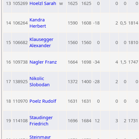
13
105269
Hoelzl Sarah
w
1625
1625
0
0
0
0
Kandra
14
106264
1590
1608
-18
2
0,5
1814
Herbert
Klausegger
15
106682
1560
1560
0
0
0
1810
Alexander
16
109738
Nagler Franz
1664
1698
-34
4
1,5
1747
Nikolic
17
138925
1372
1400
-28
2
0
0
Slobodan
18
110970
Poelz Rudolf
1631
1631
0
0
0
0
Staudinger
19
114108
1696
1684
12
3
2
1731
Friedrich
Steinmayr