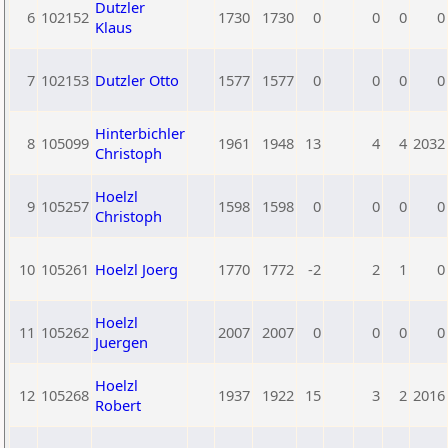
Dutzler
6
102152
1730
1730
0
0
0
0
Klaus
7
102153
Dutzler Otto
1577
1577
0
0
0
0
Hinterbichler
8
105099
1961
1948
13
4
4
2032
Christoph
Hoelzl
9
105257
1598
1598
0
0
0
0
Christoph
10
105261
Hoelzl Joerg
1770
1772
-2
2
1
0
Hoelzl
11
105262
2007
2007
0
0
0
0
Juergen
Hoelzl
12
105268
1937
1922
15
3
2
2016
Robert