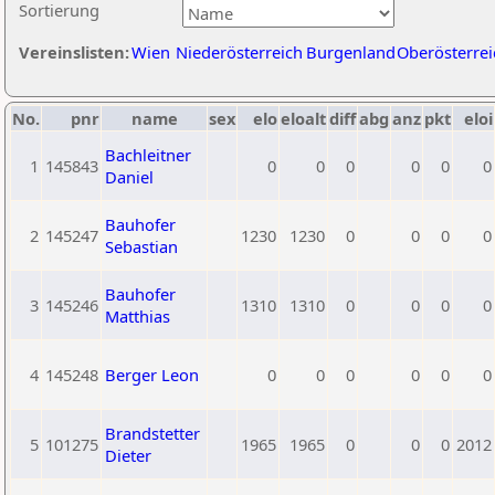
Sortierung
Vereinslisten:
Wien
Niederösterreich
Burgenland
Oberösterrei
No.
pnr
name
sex
elo
eloalt
diff
abg
anz
pkt
eloi
Bachleitner
1
145843
0
0
0
0
0
0
Daniel
Bauhofer
2
145247
1230
1230
0
0
0
0
Sebastian
Bauhofer
3
145246
1310
1310
0
0
0
0
Matthias
4
145248
Berger Leon
0
0
0
0
0
0
Brandstetter
5
101275
1965
1965
0
0
0
2012
Dieter