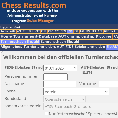
Logged on: Gast
Arabic
ARM
AZE
BIH
BUL
CAT
CHN
CRO
CZE
DEN
ENG
ESP
FAI
FIN
FRA
GER
GRE
INA
I
Home
Tournament-Database
AUT championship
Pictures
F
Turnierschach-Elozahl
Schnellschach-Elozahl
Allgemeines
Turnier anmelden: AUT
FIDE
Spieler anmelden
Elo AU
Willkommen bei den offiziellen Turnierscha
FIDE-Elolisten Stand
AUT-Elolisten Stand
10.879
Personennummer
Nachname
Vorname
Ebene
Bundesland
Spgem./Kreis/Verein
Nur "österreichische" Spieler (Land=A