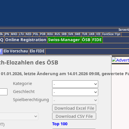
Servert
TA
JPN
MKD
LTU
NED
POL
POR
ROU
RUS
SRB
SVK
SWE
TUR
UKR
VIE
FontSize:11pt
AQ
Online Registration
Swiss-Manager
ÖSB
FIDE
T
Elo Vorschau
Elo FIDE
ch-Elozahlen des ÖSB
 01.01.2026, letzte Änderung am 14.01.2026 09:08, gewertete P
Kategorie
Geschlecht
Spielberechtigung
Top 100
UT)