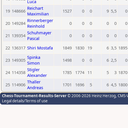
Luca
Reichart
19
148666
1527
0
0
9
5,5
0
Maximilian
Rinnerberger
20
149284
0
0
0
0
0
0
Reinhold
Schuhmayer
21
139354
0
0
0
0
0
0
Pascal
22
136317
Shiri Mostafa
1849
1830
19
6
3,5
1895
Spinka
23
149305
1498
0
0
6
2,5
0
Simon
Stigler
24
114358
1785
1774
11
5
3
1870
Alexander
Thaller
25
114906
1701
1696
5
6
4,5
1800
Andreas
Chess-Tournament-Results-Server
© 2006-2026 Heinz Herzog
, CMS-
Legal details/Terms of use