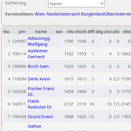
Sortierung
Vereinslisten:
Wien
Niederösterreich
Burgenland
Oberösterrei
No.
pnr
name
sex
elo
eloalt
diff
abg
anz
pkt
eloi
Adlassnigg
1
124597
1540
1540
0
0
0
0
Wolfgang
Aistleitner
2
100114
1552
1553
-1
4
3
1663
Gerhard
3
100999
Birch Sven
1632
1632
0
0
0
0
4
118094
Denk Kevin
1615
1613
2
4
3,5
1759
Fischer Franz
5
102928
1694
1694
0
0
0
1779
DI.
Flasik
6
140911
2137
2119
18
10
7,5
2145
Radoslav Dr.
7
104169
Grund Erwin
1608
1620
-12
6
2,5
1763
Hafner