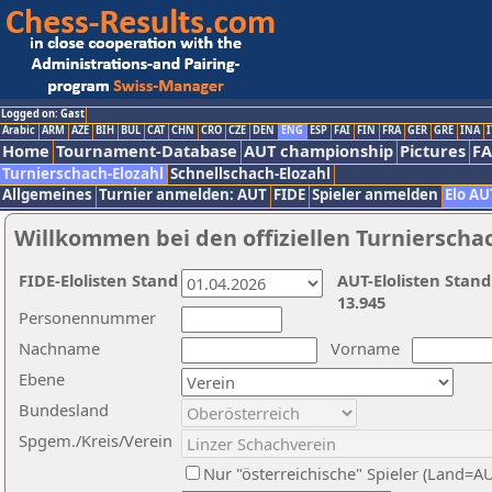
Logged on: Gast
Arabic
ARM
AZE
BIH
BUL
CAT
CHN
CRO
CZE
DEN
ENG
ESP
FAI
FIN
FRA
GER
GRE
INA
I
Home
Tournament-Database
AUT championship
Pictures
F
Turnierschach-Elozahl
Schnellschach-Elozahl
Allgemeines
Turnier anmelden: AUT
FIDE
Spieler anmelden
Elo AU
Willkommen bei den offiziellen Turnierscha
FIDE-Elolisten Stand
AUT-Elolisten Stand
13.945
Personennummer
Nachname
Vorname
Ebene
Bundesland
Spgem./Kreis/Verein
Nur "österreichische" Spieler (Land=A