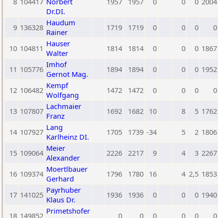
8
104417
Norbert
1957
1957
0
0
0
2004
Dr.DI.
Haudum
9
136328
1719
1719
0
0
0
0
Rainer
Hauser
10
104811
1814
1814
0
0
0
1867
Walter
Imhof
11
105776
1894
1894
0
0
0
1952
Gernot Mag.
Kempf
12
106482
1472
1472
0
0
0
0
Wolfgang
Lachmaier
13
107807
1692
1682
10
8
5
1762
Franz
Lang
14
107927
1705
1739
-34
5
2
1806
Karlheinz DI.
Meier
15
109064
2226
2217
9
4
3
2267
Alexander
Moertlbauer
16
109374
1796
1780
16
4
2,5
1853
Gerhard
Payrhuber
17
141025
1936
1936
0
0
0
1940
Klaus Dr.
Primetshofer
18
149852
0
0
0
0
0
0