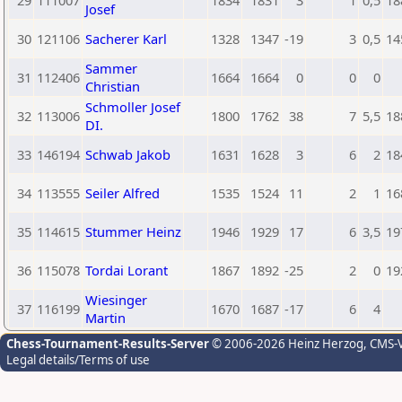
29
111007
1834
1831
3
1
0,5
18
Josef
30
121106
Sacherer Karl
1328
1347
-19
3
0,5
14
Sammer
31
112406
1664
1664
0
0
0
Christian
Schmoller Josef
32
113006
1800
1762
38
7
5,5
18
DI.
33
146194
Schwab Jakob
1631
1628
3
6
2
18
34
113555
Seiler Alfred
1535
1524
11
2
1
16
35
114615
Stummer Heinz
1946
1929
17
6
3,5
19
36
115078
Tordai Lorant
1867
1892
-25
2
0
19
Wiesinger
37
116199
1670
1687
-17
6
4
Martin
Chess-Tournament-Results-Server
© 2006-2026 Heinz Herzog
, CMS-
Legal details/Terms of use