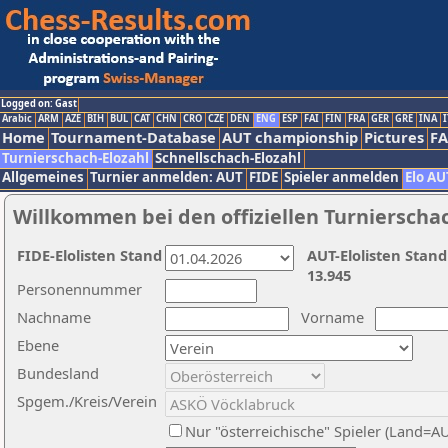
Logged on: Gast
Arabic
ARM
AZE
BIH
BUL
CAT
CHN
CRO
CZE
DEN
ENG
ESP
FAI
FIN
FRA
GER
GRE
INA
I
Home
Tournament-Database
AUT championship
Pictures
F
Turnierschach-Elozahl
Schnellschach-Elozahl
Allgemeines
Turnier anmelden: AUT
FIDE
Spieler anmelden
Elo AU
Willkommen bei den offiziellen Turnierscha
FIDE-Elolisten Stand
AUT-Elolisten Stand
13.945
Personennummer
Nachname
Vorname
Ebene
Bundesland
Spgem./Kreis/Verein
Nur "österreichische" Spieler (Land=A