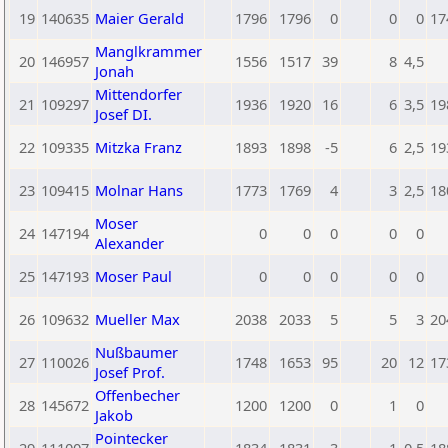
19
140635
Maier Gerald
1796
1796
0
0
0
17
Manglkrammer
20
146957
1556
1517
39
8
4,5
Jonah
Mittendorfer
21
109297
1936
1920
16
6
3,5
19
Josef DI.
22
109335
Mitzka Franz
1893
1898
-5
6
2,5
19
23
109415
Molnar Hans
1773
1769
4
3
2,5
18
Moser
24
147194
0
0
0
0
0
Alexander
25
147193
Moser Paul
0
0
0
0
0
26
109632
Mueller Max
2038
2033
5
5
3
20
Nußbaumer
27
110026
1748
1653
95
20
12
17
Josef Prof.
Offenbecher
28
145672
1200
1200
0
1
0
Jakob
Pointecker