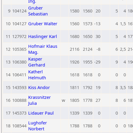
Ing.
Gruber
9
104124
1580
1560
20
5
4
18
Sebastian
10
104127
Gruber Walter
1560
1573
-13
4
1,5
16
11
127972
Haslinger Karl
1680
1650
30
5
4
17
Hofmair Klaus
12
105365
2116
2124
-8
6
2,5
21
Mag.
Kasper
13
106380
1926
1955
-29
9
4
19
Gerhard
Katherl
14
106411
1618
1618
0
0
0
Helmuth
15
143593
Kiss Andor
1811
1792
19
8
3,5
18
Krassnitzer
16
100888
w
1805
1778
27
8
6
18
Julia
17
145373
Lidauer Paul
1339
1339
0
0
0
Lughofer
18
108544
1788
1788
0
0
0
18
Norbert