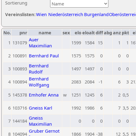
Sortierung
Vereinslisten:
Wien
Niederösterreich
Burgenland
Oberösterrei
No.
pnr
name
sex
elo
eloalt
diff
abg
anz
pkt
e
Auer
1
131079
1599
1584
15
1
1
16
Maximilian
2
100891
Bernhard Paul
1575
1575
0
0
0
Bernhard
3
100893
1497
1497
0
0
0
Rudolf
Bernhard
4
100894
2083
2084
-1
6
3
21
Wolfgang
5
145378
Emhofer Anna
w
1251
1245
6
2
0,5
6
103716
Gneiss Karl
1992
1986
6
7
3,5
20
Gneiss
7
144184
0
0
0
0
0
Maximilian
Gruber Gernot
8
104094
1866
1904
-38
12
5,5
19